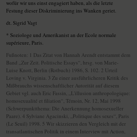
wofür wir uns einst engagiert haben, als die letzte
Festung dieser Diskriminierung ins Wanken geriet.
dt. Sigrid Vagt
* Soziologe und Amerikanist an der Ecole normale
supérieure, Paris.
Fußnoten: 1 Das Zitat von Hannah Arendt entstammt dem
Band „Zur Zeit. Politische Essays“, hrsg. von Marie-
Luise Knott, Berlin (Rotbuch) 1986, S. 102. 2 Urteil
Loving v. Virginia. 3 Zu einer ausführlicheren Kritik des
Mißbrauchs wissenschaftlicher Autorität auf diesem
Gebiet vgl. auch Eric Fassin, „L'illusion anthropologique:
homosexualité et filiation“, Témoin, Nr. 12, Mai 1998
(Schwerpunktthema: Die Anerkennung homosexueller
Paare). 4 Sylviane Agacinski, „Politique des sexes“, Paris
(Le Seuil) 1998. 5 Wir skizzieren den Vergleich mit der
transatlantischen Politik in einem Interview mit Action,