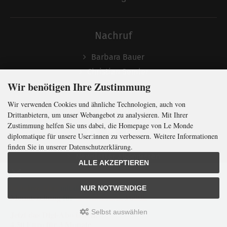
Nachruf
Barbara Bauer
Christian Semler
Wir benötigen Ihre Zustimmung
Wir verwenden Cookies und ähnliche Technologien, auch von
Folgen
Drittanbietern, um unser Webangebot zu analysieren. Mit Ihrer
Zustimmung helfen Sie uns dabei, die Homepage von Le Monde
diplomatique für unsere User:innen zu verbessern. Weitere Informationen
finden Sie in unserer Datenschutzerklärung.
Newsletter abonnieren
ALLE AKZEPTIEREN
In Kürze klug
mit der weltweit
größten
NUR NOTWENDIGE
Monatszeitung
für
internationale
Politik
Selbst auswählen
Jetzt das Digi-Abo testen:
LMd © 2026 | Template © 2009-2026 by
mod
ified eCommerce Shopsoftware
4,50 Euro für 3 Monate
mod
ified eCommerce Shopsoftware © 2009-2026