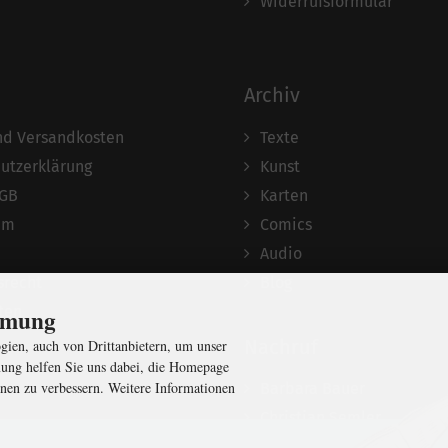
Widerrufsformular
Archiv
und Versandkosten
Texte
utzerklärung
Kunst
AGB
Karten
um
Comics
Audio
srecht
Blog
ten
immung
Nachruf
ien, auch von Drittanbietern, um unser
ung helfen Sie uns dabei, die Homepage
nen zu verbessern. Weitere Informationen
Barbara Bauer
Christian Semler