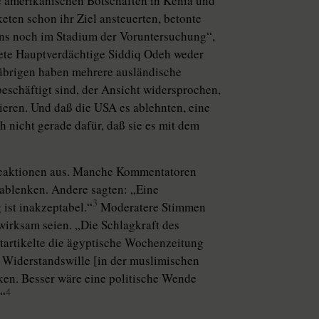
 amerikanischen Botschaften in Kenia und
eten schon ihr Ziel ansteuerten, betonte
uns noch im Stadium der Voruntersuchung“,
aftete Hauptverdächtige Siddiq Odeh weder
brigen haben mehrere ausländische
eschäftigt sind, der Ansicht widersprochen,
eren. Und daß die USA es ablehnten, eine
nicht gerade dafür, daß sie es mit dem
 Reaktionen aus. Manche Kommentatoren
 ablenken. Andere sagten: „Eine
3
 ist inakzeptabel.“
Moderatere Stimmen
wirksam seien. „Die Schlagkraft des
tartikelte die ägyptische Wochenzeitung
 Widerstandswille [in der muslimischen
rken. Besser wäre eine politische Wende
4
.“