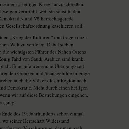
 seinem „Heiligen Krieg“ anzuschließen.
eigen verurteilt, weil sie sonst in den
 Demokratie- und Völkerrechtsgerede
ten Gesellschaftsordnung kaschieren soll.
einen „Krieg der Kulturen“ und tragen dazu
hen Welt zu vertiefen. Dabei stehen
 die wichtigsten Führer des Nahen Ostens
 König Fahd von Saudi-Arabien sind krank,
hre alt. Eine gefahrenreiche Übergangszeit
ührenden Grenzen und Staatsgebilde in Frage
streben auch die Völker dieser Region nach
und Demokratie. Nicht durch einen heiligen
 wenn wir auf diese Bestrebungen eingehen,
bergang.
 Ende des 19. Jahrhunderts schon einmal
t, wo seiner Herrschaft Widerstand
ne finstere Verschwörung, der man nach