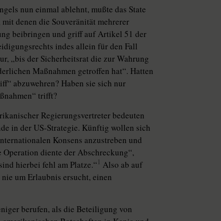
ngels nun einmal ablehnt, mußte das State
 mit denen die Souveränität mehrerer
ung beibringen und griff auf Artikel 51 der
digungsrechts indes allein für den Fall
ur, „bis der Sicherheitsrat die zur Wahrung
rderlichen Maßnahmen getroffen hat“. Hatten
iff“ abzuwehren? Haben sie sich nur
aßnahmen“ trifft?
rikanischer Regierungsvertreter bedeuten
e in der US-Strategie. Künftig wollen sich
 internationalen Konsens anzustreben und
 Operation diente der Abschreckung“,
1
sind hierbei fehl am Platze.“
Also ab auf
 nie um Erlaubnis ersucht, einen
iger berufen, als die Beteiligung von