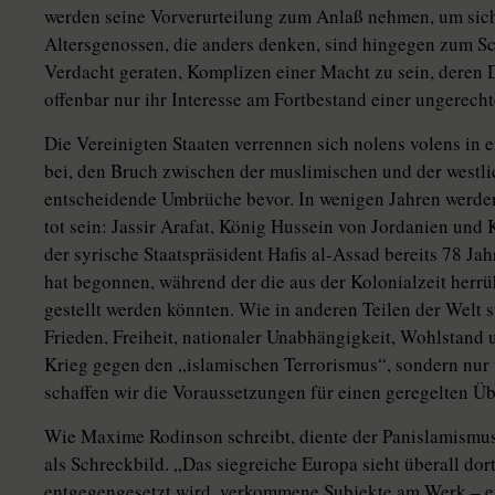
werden seine Vorverurteilung zum Anlaß nehmen, um sich
Altersgenossen, die anders denken, sind hingegen zum Schw
Verdacht geraten, Komplizen einer Macht zu sein, deren
offenbar nur ihr Interesse am Fortbestand einer ungerech
Die Vereinigten Staaten verrennen sich nolens volens in 
bei, den Bruch zwischen der muslimischen und der westlic
entscheidende Umbrüche bevor. In wenigen Jahren werden
tot sein: Jassir Arafat, König Hussein von Jordanien und
der syrische Staatspräsident Hafis al-Assad bereits 78 Ja
hat begonnen, während der die aus der Kolonialzeit herr
gestellt werden könnten. Wie in anderen Teilen der Welt 
Frieden, Freiheit, nationaler Unabhängigkeit, Wohlstand 
Krieg gegen den „islamischen Terrorismus“, sondern nur
schaffen wir die Voraussetzungen für einen geregelten Ü
Wie Maxime Rodinson schreibt, diente der Panislamismus
als Schreckbild. „Das siegreiche Europa sieht überall dor
entgegengesetzt wird, verkommene Subjekte am Werk – ei