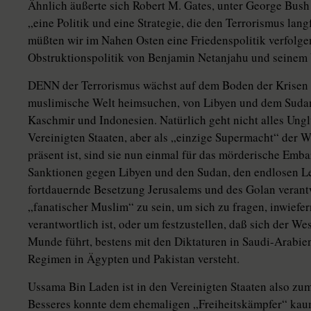
Ähnlich äußerte sich Robert M. Gates, unter George Bush 
„eine Politik und eine Strategie, die den Terrorismus lang
müßten wir im Nahen Osten eine Friedenspolitik verfolgen,
Obstruktionspolitik von Benjamin Netanjahu und seinem 
DENN der Terrorismus wächst auf dem Boden der Krisen
muslimische Welt heimsuchen, von Libyen und dem Sudan 
Kaschmir und Indonesien. Natürlich geht nicht alles Ungl
Vereinigten Staaten, aber als „einzige Supermacht“ der Wel
präsent ist, sind sie nun einmal für das mörderische Emb
Sanktionen gegen Libyen und den Sudan, den endlosen Le
fortdauernde Besetzung Jerusalems und des Golan verant
„fanatischer Muslim“ zu sein, um sich zu fragen, inwiefer
verantwortlich ist, oder um festzustellen, daß sich der W
Munde führt, bestens mit den Diktaturen in Saudi-Arabie
Regimen in Ägypten und Pakistan versteht.
Ussama Bin Laden ist in den Vereinigten Staaten also zu
Besseres konnte dem ehemaligen „Freiheitskämpfer“ ka