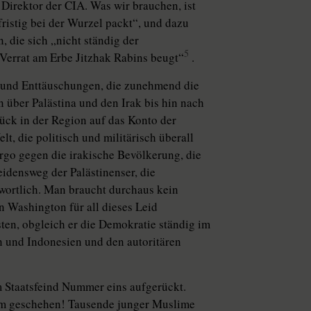
Direktor der CIA. Was wir brauchen, ist
fristig bei der Wurzel packt“, und dazu
 die sich „nicht ständig der
5
Verrat am Erbe Jitzhak Rabins beugt“
.
 und Enttäuschungen, die zunehmend die
über Palästina und den Irak bis hin nach
ück in der Region auf das Konto der
t, die politisch und militärisch überall
argo gegen die irakische Bevölkerung, die
idensweg der Palästinenser, die
wortlich. Man braucht durchaus kein
n Washington für all dieses Leid
esten, obgleich er die Demokratie ständig im
n und Indonesien und den autoritären
m Staatsfeind Nummer eins aufgerückt.
um geschehen! Tausende junger Muslime