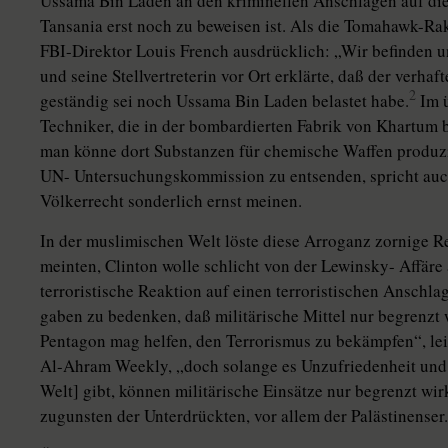
Ussama Bin Laden an den kriminellen Anschlägen auf die
Tansania erst noch zu beweisen ist. Als die Tomahawk-Rak
FBI-Direktor Louis French ausdrücklich: „Wir befinden 
und seine Stellvertreterin vor Ort erklärte, daß der verh
2
geständig sei noch Ussama Bin Laden belastet habe.
Im ü
Techniker, die in der bombardierten Fabrik von Khartum b
man könne dort Substanzen für chemische Waffen produzi
UN- Untersuchungskommission zu entsenden, spricht auch 
Völkerrecht sonderlich ernst meinen.
In der muslimischen Welt löste diese Arroganz zornige
meinten, Clinton wolle schlicht von der Lewinsky- Affäre
terroristische Reaktion auf einen terroristischen Anschlag
gaben zu bedenken, daß militärische Mittel nur begrenzt 
Pentagon mag helfen, den Terrorismus zu bekämpfen“, lei
Al-Ahram Weekly, „doch solange es Unzufriedenheit und
Welt] gibt, können militärische Einsätze nur begrenzt wi
zugunsten der Unterdrückten, vor allem der Palästinenser