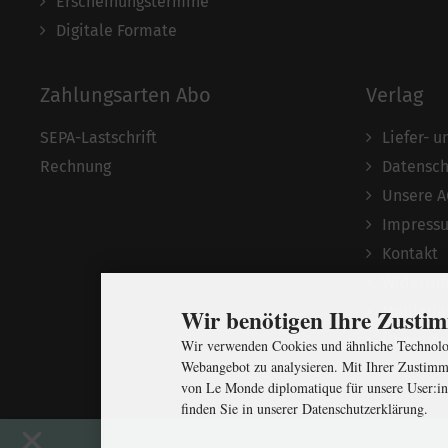
Erscheinungstermine
Digitale Formate
Zahlungsarten Abo
Verlag
SEPA-Lastschrift
Liefer- 
Rechnung
Datensch
Unsere 
Impress
Kontakt
Widerruf
Mediada
Wir benötigen Ihre Zust
Über uns
Wir verwenden Cookies und ähnliche Technolog
Webangebot zu analysieren. Mit Ihrer Zustimm
von Le Monde diplomatique für unsere User:in
finden Sie in unserer Datenschutzerklärung.