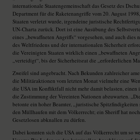
internationale Staatengemeinschaft das Gesetz des Dschu
Department für die Raketenangriffe vom 20. August 1998,
Staaten verletzt wurde, irgendeine juristische Rechtfertig
UN-Charta zurück. Dort ist eine Ausübung des Selbstvertei
eines „bewaffneten Angriffs“ vorgesehen, und auch dies n
des Weltfriedens und der internationalen Sicherheit erfo
die Vereinigten Staaten wirklich einen „bewaffneten Angr
„verteidigt“, bis der Sicherheitsrat die „erforderlichen M
Zweifel sind angebracht. Nach Bekunden zahlreicher ame
die Militäraktionen vom letzten Monat vielmehr eine Wend
die USA im Konfliktfall nicht mehr damit belasten, einen
die Zustimmung der Vereinten Nationen abzuwarten. „Die
betonte ein hoher Beamter, „juristische Spitzfindigkeiten 
den Müllhaufen mit dem Völkerrecht; ein Sheriff hat noch
Gesetzlosen abknallen zu dürfen.
Dabei konnten sich die USA auf das Völkerrecht um so wen