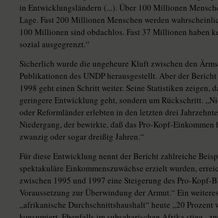
in Entwicklungsländern (...). Über 100 Millionen Mensche
Lage. Fast 200 Millionen Menschen werden wahrscheinlich
100 Millionen sind obdachlos. Fast 37 Millionen haben k
sozial ausgegrenzt.“
Sicherlich wurde die ungeheure Kluft zwischen den Ärms
Publikationen des UNDP herausgestellt. Aber der Berich
1998 geht einen Schritt weiter. Seine Statistiken zeigen, 
geringere Entwicklung geht, sondern um Rückschritt. „Ni
oder Reformländer erlebten in den letzten drei Jahrzehnte
Niedergang, der bewirkte, daß das Pro-Kopf-Einkommen hie
zwanzig oder sogar dreißig Jahren.“
Für diese Entwicklung nennt der Bericht zahlreiche Beisp
spektakuläre Einkommenszuwächse erzielt wurden, erreic
zwischen 1995 und 1997 eine Steigerung des Pro-Kopf-BI
Voraussetzung zur Überwindung der Armut.“ Ein weiteres 
„afrikanische Durchschnittshaushalt“ heute „20 Prozent 
konsumiert. Ebenfalls im subsaharischen Afrika stieg „zw