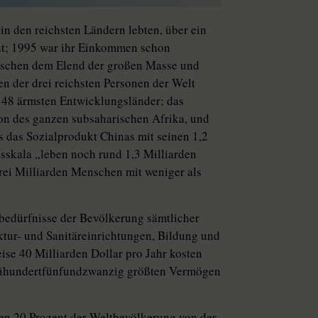
in den reichsten Ländern lebten, über ein
nt; 1995 war ihr Einkommen schon
wischen dem Elend der großen Masse und
n der drei reichsten Personen der Welt
r 48 ärmsten Entwicklungsländer; das
on des ganzen subsaharischen Afrika, und
s das Sozialprodukt Chinas mit seinen 1,2
skala „leben noch rund 1,3 Milliarden
drei Milliarden Menschen mit weniger als
bedürfnisse der Bevölkerung sämtlicher
tur- und Sanitäreinrichtungen, Bildung und
se 40 Milliarden Dollar pro Jahr kosten
weihundertfünfundzwanzig größten Vermögen
sten 20 Prozent der Weltbevölkerung von der