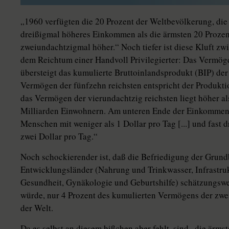
„1960 verfügten die 20 Prozent der Weltbevölkerung, die 
dreißigmal höheres Einkommen als die ärmsten 20 Proze
zweiundachtzigmal höher.“ Noch tiefer ist diese Kluft z
dem Reichtum einer Handvoll Privilegierter: Das Vermöge
übersteigt das kumulierte Bruttoinlandsprodukt (BIP) de
Vermögen der fünfzehn reichsten entspricht der Produkti
das Vermögen der vierundachtzig reichsten liegt höher al
Milliarden Einwohnern. Am unteren Ende der Einkommens
Menschen mit weniger als 1 Dollar pro Tag [...] und fast 
zwei Dollar pro Tag.“
Noch schockierender ist, daß die Befriedigung der Grund
Entwicklungsländer (Nahrung und Trinkwasser, Infrastruk
Gesundheit, Gynäkologie und Geburtshilfe) schätzungswei
würde, nur 4 Prozent des kumulierten Vermögens der z
der Welt.
Da es selbst an diesem bißchen aber fehlt, sind „die ärm