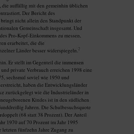
, die auffällig mit den gemeinhin üblichen
trastiert. Der Bericht des
ingt nicht allein den Standpunkt der
ationalen Gemeinschaft insgesamt. Und
b des Pro-Kopf-Einkommens zu messen,
n erarbeitet, die die
2
nzelner Länder besser widerspiegeln.
hin. Er stellt im Gegenteil die immensen
he und private Verbrauch erreichen 1998 eine
75, sechsmal soviel wie 1950 und
terstreicht, haben die Entwicklungsländer
e zurückgelegt wie die Industrieländer in
 neugeborenen Kindes ist in den südlichen
funddreißig Jahren. Die Schulbesuchsquote
oppelt (68 statt 38 Prozent). Der Anteil
ahr 1970 auf 70 Prozent im Jahr 1995
r letzten fünfzehn Jahre Zugang zu