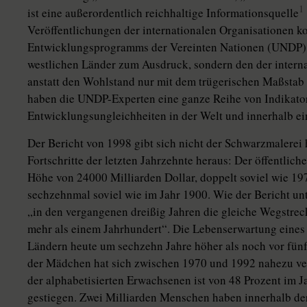
1
ist eine außerordentlich reichhaltige Informationsquelle
Veröffentlichungen der internationalen Organisationen kon
Entwicklungsprogramms der Vereinten Nationen (UNDP) br
westlichen Länder zum Ausdruck, sondern den der intern
anstatt den Wohlstand nur mit dem trügerischen Maßsta
haben die UNDP-Experten eine ganze Reihe von Indikatore
Entwicklungsungleichheiten in der Welt und innerhalb ei
Der Bericht von 1998 gibt sich nicht der Schwarzmalerei 
Fortschritte der letzten Jahrzehnte heraus: Der öffentlic
Höhe von 24000 Milliarden Dollar, doppelt soviel wie 19
sechzehnmal soviel wie im Jahr 1900. Wie der Bericht un
„in den vergangenen dreißig Jahren die gleiche Wegstreck
mehr als einem Jahrhundert“. Die Lebenserwartung eines
Ländern heute um sechzehn Jahre höher als noch vor fün
der Mädchen hat sich zwischen 1970 und 1992 nahezu verd
der alphabetisierten Erwachsenen ist von 48 Prozent im J
gestiegen. Zwei Milliarden Menschen haben innerhalb de