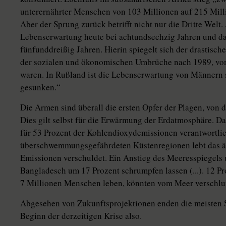
unterernährter Menschen von 103 Millionen auf 215 Milli
Aber der Sprung zurück betrifft nicht nur die Dritte Welt
Lebenserwartung heute bei achtundsechzig Jahren und dam
fünfunddreißig Jahren. Hierin spiegelt sich der drastis
der sozialen und ökonomischen Umbrüche nach 1989, von
waren. In Rußland ist die Lebenserwartung von Männern s
gesunken.“
Die Armen sind überall die ersten Opfer der Plagen, von 
Dies gilt selbst für die Erwärmung der Erdatmosphäre. Da
für 53 Prozent der Kohlendioxydemissionen verantwortlic
überschwemmungsgefährdeten Küstenregionen lebt das ärm
Emissionen verschuldet. Ein Anstieg des Meeresspiegels
Bangladesch um 17 Prozent schrumpfen lassen (...). 12 Pr
7 Millionen Menschen leben, könnten vom Meer verschl
Abgesehen von Zukunftsprojektionen enden die meisten St
Beginn der derzeitigen Krise also.