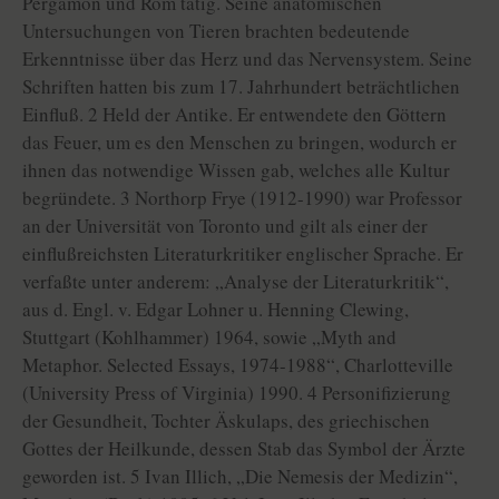
Pergamon und Rom tätig. Seine anatomischen
Untersuchungen von Tieren brachten bedeutende
Erkenntnisse über das Herz und das Nervensystem. Seine
Schriften hatten bis zum 17. Jahrhundert beträchtlichen
Einfluß. 2 Held der Antike. Er entwendete den Göttern
das Feuer, um es den Menschen zu bringen, wodurch er
ihnen das notwendige Wissen gab, welches alle Kultur
begründete. 3 Northorp Frye (1912-1990) war Professor
an der Universität von Toronto und gilt als einer der
einflußreichsten Literaturkritiker englischer Sprache. Er
verfaßte unter anderem: „Analyse der Literaturkritik“,
aus d. Engl. v. Edgar Lohner u. Henning Clewing,
Stuttgart (Kohlhammer) 1964, sowie „Myth and
Metaphor. Selected Essays, 1974-1988“, Charlotteville
(University Press of Virginia) 1990. 4 Personifizierung
der Gesundheit, Tochter Äskulaps, des griechischen
Gottes der Heilkunde, dessen Stab das Symbol der Ärzte
geworden ist. 5 Ivan Illich, „Die Nemesis der Medizin“,