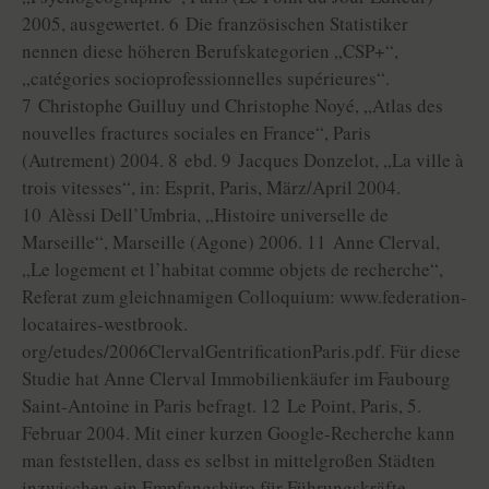
2005, ausgewertet. 6 Die französischen Statistiker
nennen diese höheren Berufskategorien „CSP+“,
„catégories socioprofessionnelles supérieures“.
7 Christophe Guilluy und Christophe Noyé, „Atlas des
nouvelles fractures sociales en France“, Paris
(Autrement) 2004. 8 ebd. 9 Jacques Donzelot, „La ville à
trois vitesses“, in: Esprit, Paris, März/April 2004.
10 Alèssi Dell’Umbria, „Histoire universelle de
Marseille“, Marseille (Agone) 2006. 11 Anne Clerval,
„Le logement et l’habitat comme objets de recherche“,
Referat zum gleichnamigen Colloquium: www.federation-
locataires-westbrook.
org/etudes/2006ClervalGentrificationParis.pdf. Für diese
Studie hat Anne Clerval Immobilienkäufer im Faubourg
Saint-Antoine in Paris befragt. 12 Le Point, Paris, 5.
Februar 2004. Mit einer kurzen Google-Recherche kann
man feststellen, dass es selbst in mittelgroßen Städten
inzwischen ein Empfangsbüro für Führungskräfte