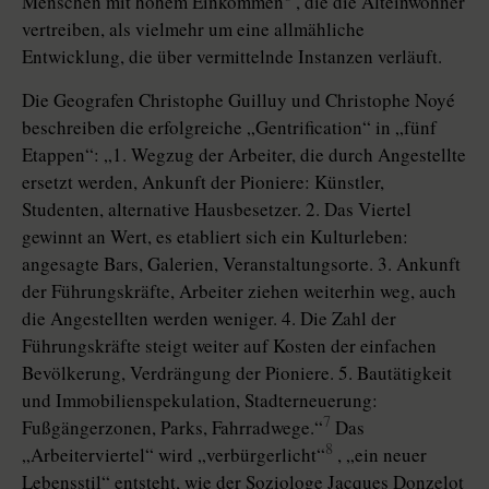
Menschen mit hohem Einkommen
, die die Alteinwohner
vertreiben, als vielmehr um eine allmähliche
Entwicklung, die über vermittelnde Instanzen verläuft.
Die Geografen Christophe Guilluy und Christophe Noyé
beschreiben die erfolgreiche „Gentrification“ in „fünf
Etappen“: „1. Wegzug der Arbeiter, die durch Angestellte
ersetzt werden, Ankunft der Pioniere: Künstler,
Studenten, alternative Hausbesetzer. 2. Das Viertel
gewinnt an Wert, es etabliert sich ein Kulturleben:
angesagte Bars, Galerien, Veranstaltungsorte. 3. Ankunft
der Führungskräfte, Arbeiter ziehen weiterhin weg, auch
die Angestellten werden weniger. 4. Die Zahl der
Führungskräfte steigt weiter auf Kosten der einfachen
Bevölkerung, Verdrängung der Pioniere. 5. Bautätigkeit
und Immobilienspekulation, Stadterneuerung:
7
Fußgängerzonen, Parks, Fahrradwege.“
Das
8
„Arbeiterviertel“ wird „verbürgerlicht“
, „ein neuer
Lebensstil“ entsteht, wie der Soziologe Jacques Donzelot