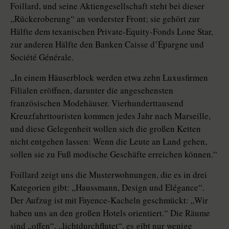
Foillard, und seine Aktiengesellschaft steht bei dieser
„Rückeroberung“ an vorderster Front; sie gehört zur
Hälfte dem texanischen Private-Equity-Fonds Lone Star,
zur anderen Hälfte den Banken Caisse d’Épargne und
Société Générale.
„In einem Häuserblock werden etwa zehn Luxusfirmen
Filialen eröffnen, darunter die angesehensten
französischen Modehäuser. Vierhunderttausend
Kreuzfahrttouristen kommen jedes Jahr nach Marseille,
und diese Gelegenheit wollen sich die großen Ketten
nicht entgehen lassen: Wenn die Leute an Land gehen,
sollen sie zu Fuß modische Geschäfte erreichen können.“
Foillard zeigt uns die Musterwohnungen, die es in drei
Kategorien gibt: „Haussmann, Design und Elégance“.
Der Aufzug ist mit Fayence-Kacheln geschmückt: „Wir
haben uns an den großen Hotels orientiert.“ Die Räume
sind „offen“, „lichtdurchflutet“, es gibt nur wenige