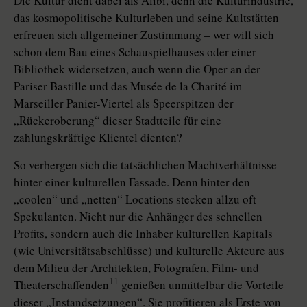
Die Kultur dient dabei als Alibi, denn die Kulturindustrie,
das kosmopolitische Kulturleben und seine Kultstätten
erfreuen sich allgemeiner Zustimmung – wer will sich
schon dem Bau eines Schauspielhauses oder einer
Bibliothek widersetzen, auch wenn die Oper an der
Pariser Bastille und das Musée de la Charité im
Marseiller Panier-Viertel als Speerspitzen der
„Rückeroberung“ dieser Stadtteile für eine
zahlungskräftige Klientel dienten?
So verbergen sich die tatsächlichen Machtverhältnisse
hinter einer kulturellen Fassade. Denn hinter den
„coolen“ und „netten“ Locations stecken allzu oft
Spekulanten. Nicht nur die Anhänger des schnellen
Profits, sondern auch die Inhaber kulturellen Kapitals
(wie Universitätsabschlüsse) und kulturelle Akteure aus
dem Milieu der Architekten, Fotografen, Film- und
11
Theaterschaffenden
genießen unmittelbar die Vorteile
dieser „Instandsetzungen“. Sie profitieren als Erste von