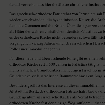
darauf verweist, dass hier die älteste christliche Instituti
Das griechisch-orthodoxe Patriarchat von Jerusalem sa
wieder verschwinden: die byzantinischen Kaiser, die Arab
dann die Osmanen und die Briten. Über diese ganzen Jahrh
als Hüter der wahren christlichen Identität Palästinas z
es der orthodoxen Kirche nicht besonders schwerfällt, sich
vergangenen vierzig Jahren unter der israelischen Herrsc
Rolle einer Immobilienagentur.
Für diese neue und überraschende Rolle gibt es einen seh
orthodoxe Kirche seit 1 500 Jahren in Palästina tätig ist,
nichtstaatlichen Grundbesitzer im heutigen Israel. Kein
Grundstücke viele israelische Bauunternehmer ein Auge 
Besonders groß ist das Interesse an diesen Immobilien in 
Altstadt im Besitz des orthodoxen Patriarchats. Und da di
Grundeigentum an israelische Käufer als Verrat betracht
orthodoxen Kirche fast der einzige Weg, auf dem jüdische