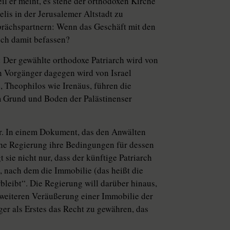
eil er meint, es stehe der orthodoxen Kirche
elis in der Jerusalemer Altstadt zu
sprächspartnern: Wenn das Geschäft mit den
och damit befassen?
: Der gewählte orthodoxe Patriarch wird von
in Vorgänger dagegen wird von Israel
, Theophilos wie Irenäus, führen die
m Grund und Boden der Palästinenser
ter. In einem Dokument, das den Anwälten
sche Regierung ihre Bedingungen für dessen
sie nicht nur, dass der künftige Patriarch
, nach dem die Immobilie (das heißt die
rbleibt“. Die Regierung will darüber hinaus,
er weiteren Veräußerung einer Immobilie der
er als Erstes das Recht zu gewähren, das