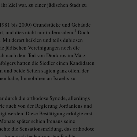
ihr Ziel war, zu einer jüdischen Stadt zu
on 1981 bis 2000) Grundstücke und Gebäude
1
, und dies nicht nur in Jerusalem.
Doch
. Mit derart heiklen und teils dubiosen
die jüdischen Vereinigungen noch die
Doch nach dem Tod von Diodoros im März
hfolgers hatten die Siedler einen Kandidaten
n; und beide Seiten sagten ganz offen, der
hen habe, Immobilien an Israelis zu
er durch die orthodoxe Synode, allerdings
wie auch von der Regierung Jordaniens und
igt werden. Diese Bestätigung erfolgte erst
onate später schien Irenäus seine
rachte die Sensationsmeldung, das orthodoxe
er strategisch bedeutsamsten Punkte