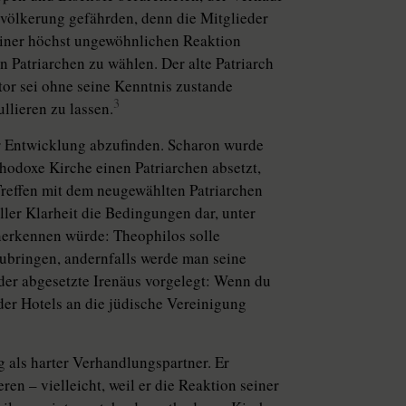
evölkerung gefährden, denn die Mitglieder
iner höchst ungewöhnlichen Reaktion
 Patriarchen zu wählen. Der alte Patriarch
ator sei ohne seine Kenntnis zustande
3
llieren zu lassen.
ser Entwicklung abzufinden. Scharon wurde
rthodoxe Kirche einen Patriarchen absetzt,
Treffen mit dem neugewählten Patriarchen
ller Klarheit die Bedingungen dar, unter
nerkennen würde: Theophilos solle
ubringen, andernfalls werde man seine
er abgesetzte Irenäus vorgelegt: Wenn du
der Hotels an die jüdische Vereinigung
g als harter Verhandlungspartner. Er
en – vielleicht, weil er die Reaktion seiner