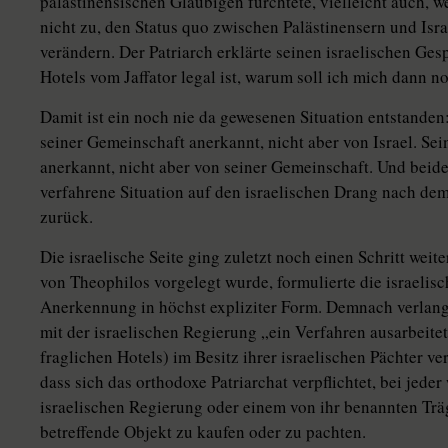
palästinensischen Gläubigen fürchtete, vielleicht auch, w
nicht zu, den Status quo zwischen Palästinensern und Isra
verändern. Der Patriarch erklärte seinen israelischen Ge
Hotels vom Jaffator legal ist, warum soll ich mich dann n
Damit ist ein noch nie da gewesenen Situation entstanden
seiner Gemeinschaft anerkannt, nicht aber von Israel. Se
anerkannt, nicht aber von seiner Gemeinschaft. Und beide
verfahrene Situation auf den israelischen Drang nach de
zurück.
Die israelische Seite ging zuletzt noch einen Schritt wei
von Theophilos vorgelegt wurde, formulierte die israeli
Anerkennung in höchst expliziter Form. Demnach verlangt 
mit der israelischen Regierung „ein Verfahren ausarbeitet
fraglichen Hotels) im Besitz ihrer israelischen Pächter ve
dass sich das orthodoxe Patriarchat verpflichtet, bei jed
israelischen Regierung oder einem von ihr benannten Träg
betreffende Objekt zu kaufen oder zu pachten.