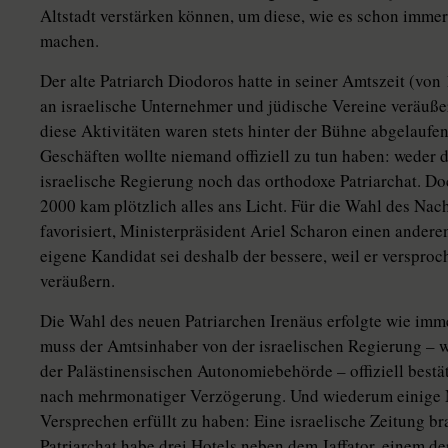
Altstadt verstärken können, um diese, wie es schon immer 
machen.
Der alte Patriarch Diodoros hatte in seiner Amtszeit (v
an israelische Unternehmer und jüdische Vereine veräußert
diese Aktivitäten waren stets hinter der Bühne abgelaufen
Geschäften wollte niemand offiziell zu tun haben: weder 
israelische Regierung noch das orthodoxe Patriarchat. 
2000 kam plötzlich alles ans Licht. Für die Wahl des Nac
favorisiert, Ministerpräsident Ariel Scharon einen andere
eigene Kandidat sei deshalb der bessere, weil er versproc
veräußern.
Die Wahl des neuen Patriarchen Irenäus erfolgte wie imm
muss der Amtsinhaber von der israelischen Regierung – 
der Palästinensischen Autonomiebehörde – offiziell bestät
nach mehrmonatiger Verzögerung. Und wiederum einige M
Versprechen erfüllt zu haben: Eine israelische Zeitung b
Patriarchat habe drei Hotels neben dem Jaffator, einem d