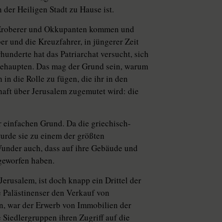
on der Heiligen Stadt zu Hause ist.
h Eroberer und Okkupanten kommen und
er und die Kreuzfahrer, in jüngerer Zeit
underte hat das Patriarchat versucht, sich
u behaupten. Das mag der Grund sein, warum
 in die Rolle zu fügen, die ihr in den
haft über Jerusalem zugemutet wird: die
r einfachen Grund. Da die griechisch-
 wurde sie zu einem der größten
 Wunder auch, dass auf ihre Gebäude und
geworfen haben.
Jerusalem, ist doch knapp ein Drittel der
e Palästinenser den Verkauf von
en, war der Erwerb von Immobilien der
 Siedlergruppen ihren Zugriff auf die