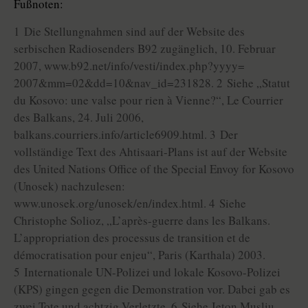
Fußnoten:
1 Die Stellungnahmen sind auf der Website des
serbischen Radiosenders B92 zugänglich, 10. Februar
2007, www.b92.net/info/vesti/index.php?yyyy=
2007&mm=02&dd=10&nav_id=231828. 2 Siehe „Statut
du Kosovo: une valse pour rien à Vienne?“, Le Courrier
des Balkans, 24. Juli 2006,
balkans.courriers.info/article6909.html. 3 Der
vollständige Text des Ahtisaari-Plans ist auf der Website
des United Nations Office of the Special Envoy for Kosovo
(Unosek) nachzulesen:
www.unosek.org/unosek/en/index.html. 4 Siehe
Christophe Solioz, „L’après-guerre dans les Balkans.
L’appropriation des processus de transition et de
démocratisation pour enjeu“, Paris (Karthala) 2003.
5 Internationale UN-Polizei und lokale Kosovo-Polizei
(KPS) gingen gegen die Demonstration vor. Dabei gab es
zwei Tote und achtzig Verletzte. 6 Siehe Jeton Musliu,