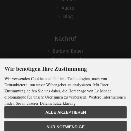
Audio
Blog
Nachruf
Barbara Bauer
Christian Semler
Wir benötigen Ihre Zustimmung
Wir verwenden Cookies und ähnliche Technologien, auch von
Folgen
Drittanbietern, um unser Webangebot zu analysieren. Mit Ihrer
Zustimmung helfen Sie uns dabei, die Homepage von Le Monde
diplomatique für unsere User:innen zu verbessern. Weitere Informationen
finden Sie in unserer Datenschutzerklärung.
Newsletter abonnieren
ALLE AKZEPTIEREN
In Kürze klug
mit der weltweit
größten
NUR NOTWENDIGE