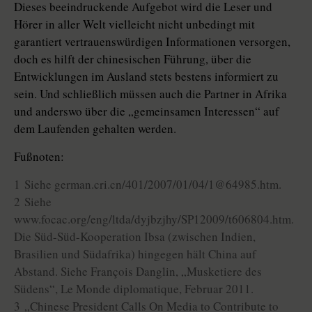
Dieses beeindruckende Aufgebot wird die Leser und
Hörer in aller Welt vielleicht nicht unbedingt mit
garantiert vertrauenswürdigen Informationen versorgen,
doch es hilft der chinesischen Führung, über die
Entwicklungen im Ausland stets bestens informiert zu
sein. Und schließlich müssen auch die Partner in Afrika
und anderswo über die „gemeinsamen Interessen“ auf
dem Laufenden gehalten werden.
Fußnoten:
1 Siehe german.cri.cn/401/2007/01/04/1@64985.htm.
2 Siehe
www.focac.org/eng/ltda/dyjbzjhy/SP12009/t606804.htm.
Die Süd-Süd-Kooperation Ibsa (zwischen Indien,
Brasilien und Südafrika) hingegen hält China auf
Abstand. Siehe François Danglin, „Musketiere des
Südens“, Le Monde diplomatique, Februar 2011.
3 „Chinese President Calls On Media to Contribute to