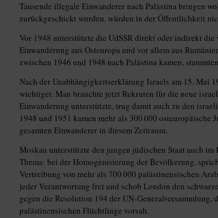
Tausende illegale Einwanderer nach Palästina bringen woll
zurückgeschickt wurden, würden in der Öffentlichkeit ni
Vor 1948 unterstützte die UdSSR direkt oder indirekt die 
Einwanderung aus Osteuropa und vor allem aus Rumänien u
zwischen 1946 und 1948 nach Palästina kamen, stammten
Nach der Unabhängigkeitserklärung Israels am 15. Mai
wichtiger. Man brauchte jetzt Rekruten für die neue isra
Einwanderung unterstützte, trug damit auch zu den israe
1948 und 1951 kamen mehr als 300 000 osteuropäische Ju
gesamten Einwanderer in diesem Zeitraum.
Moskau unterstützte den jungen jüdischen Staat auch im 
Thema: bei der Homogenisierung der Bevölkerung, spric
Vertreibung von mehr als 700 000 palästinensischen Ara
jeder Verantwortung frei und schob London den schwarz
gegen die Resolution 194 der UN-Generalversammlung, di
palästinensischen Flüchtlinge vorsah.