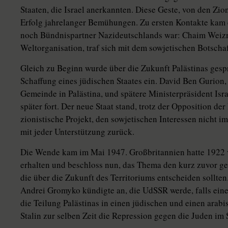
Staaten, die Israel anerkannten. Diese Geste, von den Zion
Erfolg jahrelanger Bemühungen. Zu ersten Kontakte kam
noch Bündnispartner Nazideutschlands war: Chaim Weizma
Weltorganisation, traf sich mit dem sowjetischen Botscha
Gleich zu Beginn wurde über die Zukunft Palästinas gesp
Schaffung eines jüdischen Staates ein. David Ben Gurion,
Gemeinde in Palästina, und spätere Ministerpräsident Is
später fort. Der neue Staat stand, trotz der Opposition 
zionistische Projekt, den sowjetischen Interessen nicht 
mit jeder Unterstützung zurück.
Die Wende kam im Mai 1947. Großbritannien hatte 1922 
erhalten und beschloss nun, das Thema den kurz zuvor g
die über die Zukunft des Territoriums entscheiden sollte
Andrei Gromyko kündigte an, die UdSSR werde, falls eine 
die Teilung Palästinas in einen jüdischen und einen arabi
Stalin zur selben Zeit die Repression gegen die Juden im 