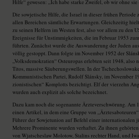
Hilfe“ gewesen: „Ich habe starke Zweifel, ob wir ohne sie
Die sowjetische Hilfe, die Israel in dieser frühen Period
allen Bereichen sämtliche Erwartungen. Gleichzeitig hiel
zu seinen Helfern im Westen fest, also vor allem zu den
Ereignisse für Unstimmigkeiten, die im Februar 1953 z
führten. Zunächst wurde die Auswanderung der Juden aus
völlig gestoppt. Dann folgte im November 1952 der Slán
„Volksdemokratien“ Osteuropas erlebten seit 1948, also 
Titos, massive Säuberungswellen. In der Tschechoslowake
Kommunistischen Partei, Rudolf Slánsky, im November 195
zionistischen“ Komplotts bezichtigt. Elf der vierzehn A
wurden auch explizit als solche bezeichnet.
Dazu kam noch die sogenannte Ärzteverschwörung. Am 13.
einen Artikel, in dem eine Gruppe von „Ärztesaboteuren“
Führer der Sowjetunion auf Befehl einer internationalen 
Mehrere Prominente wurden verhaftet. Zu ihnen gehörten
von Wjatscheslaw Molotow, Stalins rechter Hand, und Iwa