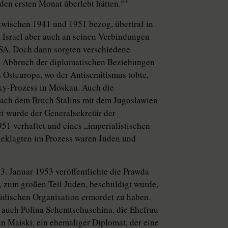
1
 den ersten Monat überlebt hätten.“
e zwischen 1941 und 1951 bezog, übertraf in
t Israel aber auch an seinen Verbindungen
 USA. Doch dann sorgten verschiedene
um Abbruch der diplomatischen Beziehungen
 Osteuropa, wo der Antisemitismus tobte,
sky-Prozess in Moskau. Auch die
nach dem Bruch Stalins mit dem Jugoslawien
i wurde der Generalsekretär der
1 verhaftet und eines „imperialistischen
ngeklagten im Prozess waren Juden und
 Januar 1953 veröffentlichte die Prawda
, zum großen Teil Juden, beschuldigt wurde,
jüdischen Organisation ermordet zu haben.
 auch Polina Schemtschuschina, die Ehefrau
n Maiski, ein ehemaliger Diplomat, der eine