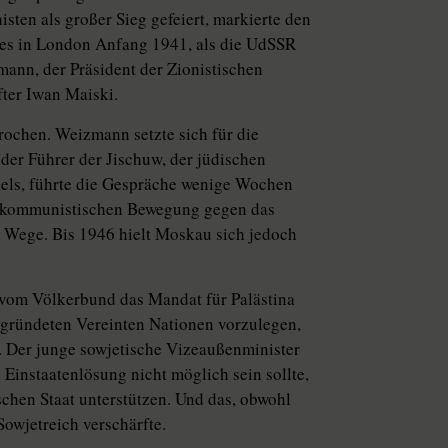
isten als großer Sieg gefeiert, markierte den
 es in London Anfang 1941, als die UdSSR
nn, der Präsident der Zionistischen
fter Iwan Maiski.
rochen. Weizmann setzte sich für die
 der Führer der Jischuw, der jüdischen
raels, führte die Gespräche wenige Wochen
der kommunistischen Bewegung gegen das
im Wege. Bis 1946 hielt Moskau sich jedoch
vom Völkerbund das Mandat für Palästina
egründeten Vereinten Nationen vorzulegen,
n. Der junge sowjetische Vizeaußenminister
Einstaatenlösung nicht möglich sein sollte,
schen Staat unterstützen. Und das, obwohl
Sowjetreich verschärfte.