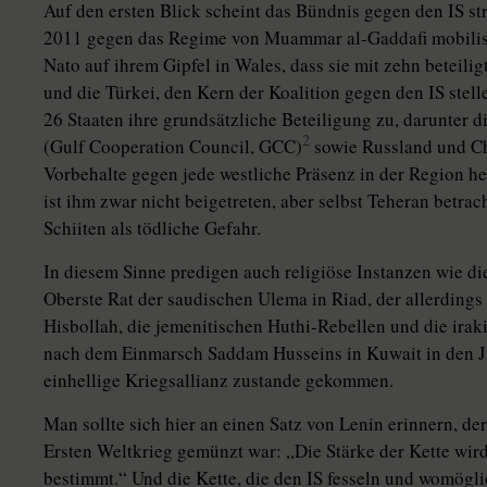
Auf den ersten Blick scheint das Bündnis gegen den IS stre
2011 gegen das Regime von Muammar al-Gaddafi mobilisi
Nato auf ihrem Gipfel in Wales, dass sie mit zehn beteili
und die Türkei, den Kern der Koalition gegen den IS stell
26 Staaten ihre grundsätzliche Beteiligung zu, darunter d
2
(Gulf Cooperation Council, GCC)
sowie Russland und Ch
Vorbehalte gegen jede westliche Präsenz in der Region heg
ist ihm zwar nicht beigetreten, aber selbst Teheran betra
Schiiten als tödliche Gefahr.
In diesem Sinne predigen auch religiöse Instanzen wie di
Oberste Rat der saudischen Ulema in Riad, der allerdings 
Hisbollah, die jemenitischen Huthi-Rebellen und die iraki
nach dem Einmarsch Saddam Husseins in Kuwait in den J
einhellige Kriegsallianz zustande gekommen.
Man sollte sich hier an einen Satz von Lenin erinnern, de
Ersten Weltkrieg gemünzt war: „Die Stärke der Kette wir
bestimmt.“ Und die Kette, die den IS fesseln und womöglic