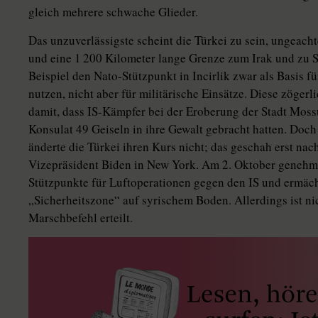
gleich mehrere schwache Glieder.
Das unzuverlässigste scheint die Türkei zu sein, ungeachte
und eine 1 200 Kilometer lange Grenze zum Irak und zu S
Beispiel den Nato-Stützpunkt in Incirlik zwar als Basis f
nutzen, nicht aber für militärische Einsätze. Diese zöge
damit, dass IS-Kämpfer bei der Eroberung der Stadt Mossu
Konsulat 49 Geiseln in ihre Gewalt gebracht hatten. Doc
änderte die Türkei ihren Kurs nicht; das geschah erst na
Vizepräsident Biden in New York. Am 2. Oktober genehmi
Stützpunkte für Luftoperationen gegen den IS und ermäch
„Sicherheitszone“ auf syrischem Boden. Allerdings ist ni
Marschbefehl erteilt.