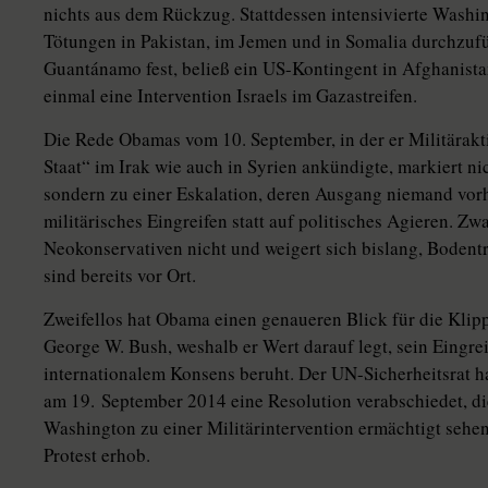
nichts aus dem Rückzug. Stattdessen intensivierte Washi
Tötungen in Pakistan, im Jemen und in Somalia durchzufü
Guantánamo fest, beließ ein US-Kontingent in Afghanist
einmal eine Intervention Israels im Gazastreifen.
Die Rede Obamas vom 10. September, in der er Militärakt
Staat“ im Irak wie auch in Syrien ankündigte, markiert ni
sondern zu einer Eskalation, deren Ausgang niemand vorh
militärisches Eingreifen statt auf politisches Agieren. Zwa
Neokonservativen nicht und weigert sich bislang, Boden
sind bereits vor Ort.
Zweifellos hat Obama einen genaueren Blick für die Klipp
George W. Bush, weshalb er Wert darauf legt, sein Eingrei
internationalem Konsens beruht. Der UN-Sicherheitsrat ha
am 19. September 2014 eine Resolution verabschiedet, die
Washington zu einer Militärintervention ermächtigt sehe
Protest erhob.