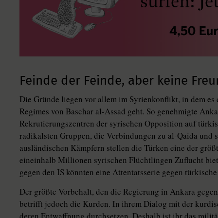
Feinde der Feinde, aber keine Fre
Die Gründe liegen vor allem im Syrienkonflikt, in dem es
Regimes von Baschar al-Assad geht. So genehmigte Ankar
Rekrutierungszentren der syrischen Opposition auf türki
radikalsten Gruppen, die Verbindungen zu al-Qaida und s
ausländischen Kämpfern stellen die Türken eine der größ
eineinhalb Millionen syrischen Flüchtlingen Zuflucht biete
gegen den IS könnten eine Attentatsserie gegen türkische
Der größte Vorbehalt, den die Regierung in Ankara gegen 
betrifft jedoch die Kurden. In ihrem Dialog mit der kurdi
deren Entwaffnung durchsetzen. Deshalb ist ihr das milit