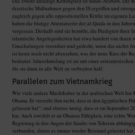
Das zweite anfällige Kettenglied ist Saudi-Arabien. Die 
drastische Maßnahmen gegen den IS ergriffen und strenge 
zugleich gegen alle oppositionellen Kräfte im eigenen La
haben die blutige Attentatserie der al-Qaida in den Jahre
vergessen. Deshalb sind sie bemüht, die Predigten ihrer 
islamische Angelegenheiten hat etwa hundert von ihnen 
Umschulungen verordnet und gedroht, wenn das nichts fru
ist heute noch nicht abzusehen, was der neue Kurs der Re
bedeutet. Jahrzehntelang ist sie mit einer extremistischen
die sie dann in alle Welt zu verbreiten half.
Parallelen zum Vietnamkrieg
Wie viele andere Machthaber in der arabischen Welt hat 
Obama. Er verzeiht ihm nicht, dass er den ägyptischen P
gelassen hat“; und ebenso wenig, dass er im September 2
hat. Auch zweifelt er an Obamas Fähigkeit, eine echte We
Regierung in den Augen der Saudis von Teheran abhängig i
verbunden, denen es immer wieder Beistand geleistet hat