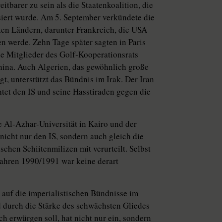
itbarer zu sein als die Staatenkoalition, die
ert wurde. Am 5. September verkündete die
gten Ländern, darunter Frankreich, die USA
en werde. Zehn Tage später sagten in Paris
ie Mitglieder des Golf-Kooperationsrats
ina. Auch Algerien, das gewöhnlich große
t, unterstützt das Bündnis im Irak. Der Iran
chtet den IS und seine Hasstiraden gegen die
e Al-Azhar-Universität in Kairo und der
nicht nur den IS, sondern auch gleich die
schen Schiitenmilizen mit verurteilt. Selbst
ahren 1990/1991 war keine derart
r auf die imperialistischen Bündnisse im
d durch die Stärke des schwächsten Gliedes
h erwürgen soll, hat nicht nur ein, sondern