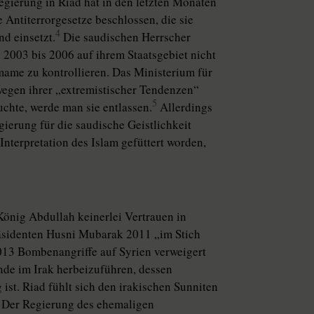
Regierung in Riad hat in den letzten Monaten
Antiterrorgesetze beschlossen, die sie
4
nd einsetzt.
Die saudischen Herrscher
n 2003 bis 2006 auf ihrem Staatsgebiet nicht
Imame zu kontrollieren. Das Ministerium für
wegen ihrer „extremistischer Tendenzen“
5
chte, werde man sie entlassen.
Allerdings
gierung für die saudische Geistlichkeit
 Interpretation des Islam gefüttert worden,
König Abdullah keinerlei Vertrauen in
räsidenten Husni Mubarak 2011 „im Stich
013 Bombenangriffe auf Syrien verweigert
nde im Irak herbeizuführen, dessen
st. Riad fühlt sich den irakischen Sunniten
. Der Regierung des ehemaligen