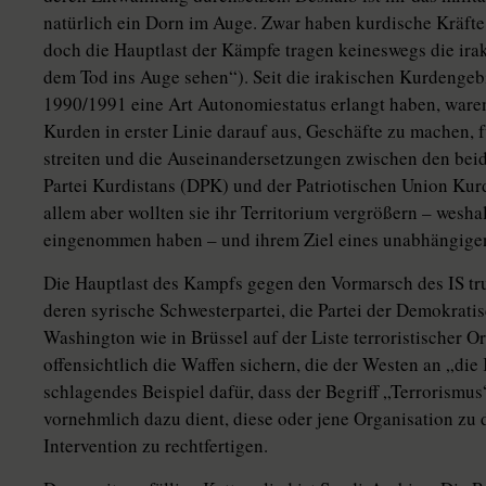
natürlich ein Dorn im Auge. Zwar haben kurdische Kräfte
doch die Hauptlast der Kämpfe tragen keineswegs die ira
dem Tod ins Auge sehen“). Seit die irakischen Kurdengeb
1990/1991 eine Art Autonomiestatus erlangt haben, waren
Kurden in erster Linie darauf aus, Geschäfte zu machen, 
streiten und die Auseinandersetzungen zwischen den bei
Partei Kurdistans (DPK) und der Patriotischen Union Kurd
allem aber wollten sie ihr Territorium vergrößern – wesha
eingenommen haben – und ihrem Ziel eines unabhängige
Die Hauptlast des Kampfs gegen den Vormarsch des IS t
deren syrische Schwesterpartei, die Partei der Demokrat
Washington wie in Brüssel auf der Liste terroristischer O
offensichtlich die Waffen sichern, die der Westen an „die K
schlagendes Beispiel dafür, dass der Begriff „Terrorismus“ 
vornehmlich dazu dient, diese oder jene Organisation zu d
Intervention zu rechtfertigen.