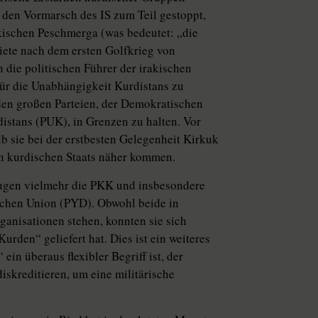
 den Vormarsch des IS zum Teil gestoppt,
kischen Peschmerga (was bedeutet: „die
iete nach dem ersten Golfkrieg von
 die politischen Führer der irakischen
für die Unabhängigkeit Kurdistans zu
den großen Parteien, der Demokratischen
istans (PUK), in Grenzen zu halten. Vor
lb sie bei der erstbesten Gelegenheit Kirkuk
n kurdischen Staats näher kommen.
rugen vielmehr die PKK und insbesondere
ischen Union (PYD). Obwohl beide in
rganisationen stehen, konnten sie sich
urden“ geliefert hat. Dies ist ein weiteres
ein überaus flexibler Begriff ist, der
iskreditieren, um eine militärische