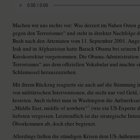
Machen wir uns nichts vor: Was derzeit im Nahen Osten ge
gegen den Terrorismus“ und steht in direkter Nachfolge
Bush nach den Attentaten vom 11. September 2001. Ange
Irak und in Afghanistan hatte Barack Obama bei seinem E
Kurskorrektur vorgenommen. Die Obama-Administration 
Terrorismus“ aus dem offiziellen Vokabular und machte s
Schlamassel herauszuziehen.
Mit ihrem Rückzug reagierte sie auch auf die Stimmung i
von militärischen Interventionen, die nicht nur viel Gel
kosteten. Auch richtet man in Washington die Aufmerksa
1
„Middle East, middle of nowhere“
(wie ein US-Experte d
liebsten vergessen. Letztendlich ist das strategische Inte
Ölvorkommen ab, doch eher begrenzt.
Allerdings ließen die ständigen Krisen dem US-Außenmi