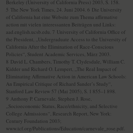
Berkeley (University of California Press) 2003, S. 158.
5 The New York Times, 24. Juni 2004. 6 Die University
of California hat eine Website zum Thema affirmative
action mit vielen interessanten Beiträgen und Links:
aad.english.ucsb.edu. 7 University of California Office of
the President, „Undergraduate Access to the University of
California After the Elimination of Race-Conscious
Policies“, Student Academic Services, März 2003.
8 David L. Chambers, Timothy T. Clydesdale, William C.
Kidder und Richard O. Lempert, „The Real Impact of
Eliminating Affirmative Action in American Law Schools:
An Empirical Critique of Richard Sander’s Study“,
Stanford Law Review 57 (Mai 2005), S. 1 855–1 898.
9 Anthony P. Carnevale, Stephen J. Rose,
„Socioeconomic Status, Race/ethnicity, and Selective
College Admissions“, Research Report, New York:
Century Foundation 2003;
www.tcf.org/Publications/Education/carnevale_rose.pdf.