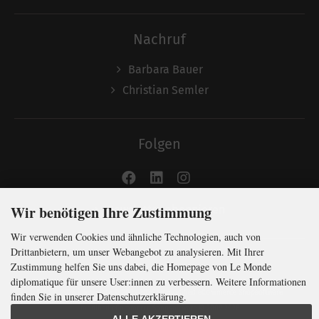
Nachruf
Barbara Bauer
Christian Semler
Folgen
Wir benötigen Ihre Zustimmung
Newsletter abonnieren
Wir verwenden Cookies und ähnliche Technologien, auch von
Drittanbietern, um unser Webangebot zu analysieren. Mit Ihrer
Zustimmung helfen Sie uns dabei, die Homepage von Le Monde
diplomatique für unsere User:innen zu verbessern. Weitere Informationen
LMd © 2026 | Template © 2009-2026 by
mod
ified eCommerce Shopsoftware
finden Sie in unserer Datenschutzerklärung.
mod
ified eCommerce Shopsoftware © 2009-2026