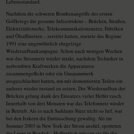
Lebensstandard.
Nachdem die schweren Bombenangriffe des ersten
Golfkriegs die gesamte Infrastruktur – Brücken, Straßen,
Elektrizitätswerke, Telekommunikationsnetze, Fabriken
und Ölraffinerien – zerstört hatten, startete das Regime
1991 eine ungewöhnlich ehrgeizige
Wiederaufbaukampagne. Schon nach wenigen Wochen
war das Stromnetz wieder intakt, nachdem Techniker in
zerbombten Kraftwerken die Apparaturen
zusammengeflickt oder ein Umspannwerk
ausgeschlachtet hatten, um mit demontierten Teilen ein
anderes wieder instand zu setzen. Der Wiederaufbau der
Brücken gelang dank des Einsatzes vieler Helfer rasch.
Innerhalb von drei Monaten war das Telefonnetz wieder
in Betrieb. Als es nach Saddams Sturz nicht so lief, war
bei den Irakern die Enttäuschung gewaltig. Als im
Sommer 2003 in New York der Strom ausfiel, spotteten
die Leute in Bagdad: „Hoffentlich müssen sie für die