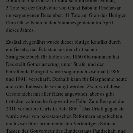
Abdullah Shah Ghazi in Karatschi im selben Monat;
3 Tote bei der Grabstätte von Ghazi Baba in Peschawar
im vergangenen Dezember; 41 Tote am Grab des Heiligen
Dera Ghazi Khan in den Stammesgebieten im April
dieses Jahres.
Zusätzlich genährt wurde dieser blutige Konflikt durch
ein Gesetz, das Pakistan aus dem britischen
Strafgesetzbuch für Indien von 1860 übernommen hat.
Das stellt Gotteslästerung unter Strafe, und der
betreffende Paragraf wurde sogar noch zweimal (1986
und 1991) verschärft. Deshalb kann für Blasphemie heute
auch die Todesstrafe verhängt werden. Zwar wird dieses
Gesetz nicht mit aller Härte angewandt, aber es gibt
trotzdem zahlreiche fragwürdige Fälle. Zum Beispiel die
.2
2010 verhaftete Christin Asia Bibi
Das Urteil gegen sie
wurde zwar von pakistanischen Reformern angefochten,
doch zwei ihrer prominentesten Verteidiger (Salman
Taseer, der Gouverneur des Bundesstaats Pandschab, und