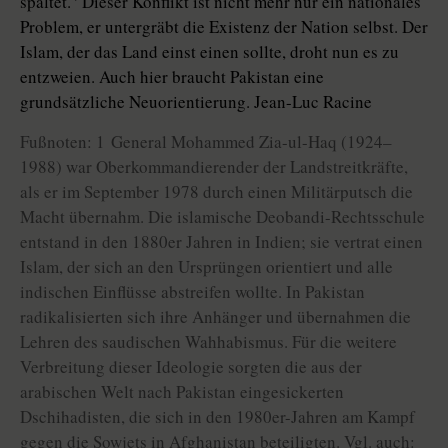
spaltet.
Dieser Konflikt ist nicht mehr nur ein nationales
Problem, er untergräbt die Existenz der Nation selbst. Der
Islam, der das Land einst einen sollte, droht nun es zu
entzweien. Auch hier braucht Pakistan eine
grundsätzliche Neuorientierung. Jean-Luc Racine
Fußnoten: 1 General Mohammed Zia-ul-Haq (1924–
1988) war Oberkommandierender der Landstreitkräfte,
als er im September 1978 durch einen Militärputsch die
Macht übernahm. Die islamische Deobandi-Rechtsschule
entstand in den 1880er Jahren in Indien; sie vertrat einen
Islam, der sich an den Ursprüngen orientiert und alle
indischen Einflüsse abstreifen wollte. In Pakistan
radikalisierten sich ihre Anhänger und übernahmen die
Lehren des saudischen Wahhabismus. Für die weitere
Verbreitung dieser Ideologie sorgten die aus der
arabischen Welt nach Pakistan eingesickerten
Dschihadisten, die sich in den 1980er-Jahren am Kampf
gegen die Sowjets in Afghanistan beteiligten. Vgl. auch: