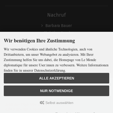
Nachruf
Barbara Bauer
Christian Semler
Wir benötigen Ihre Zustimmung
Wir verwenden Cookies und ähnliche Technologien, auch von
Folgen
Drittanbietern, um unser Webangebot zu analysieren. Mit Ihrer
Zustimmung helfen Sie uns dabei, die Homepage von Le Monde
diplomatique für unsere User:innen zu verbessern. Weitere Informationen
finden Sie in unserer Datenschutzerklärung.
Newsletter abonnieren
ALLE AKZEPTIEREN
In Kürze klug
mit der weltweit
größten
NUR NOTWENDIGE
Monatszeitung
für
internationale
Politik
Selbst auswählen
Jetzt das Digi-Abo testen:
LMd © 2026 | Template © 2009-2026 by
mod
ified eCommerce Shopsoftware
4,50 Euro für 3 Monate
mod
ified eCommerce Shopsoftware © 2009-2026