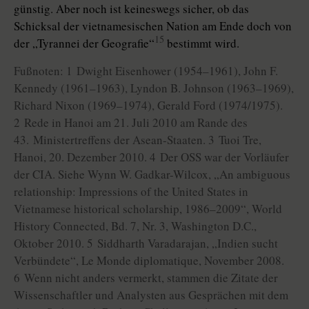
günstig. Aber noch ist keineswegs sicher, ob das
Schicksal der vietnamesischen Nation am Ende doch von
15
der „Tyrannei der Geografie“
bestimmt wird.
Fußnoten: 1 Dwight Eisenhower (1954–1961), John F.
Kennedy (1961–1963), Lyndon B. Johnson (1963–1969),
Richard Nixon (1969–1974), Gerald Ford (1974/1975).
2 Rede in Hanoi am 21. Juli 2010 am Rande des
43. Ministertreffens der Asean-Staaten. 3 Tuoi Tre,
Hanoi, 20. Dezember 2010. 4 Der OSS war der Vorläufer
der CIA. Siehe Wynn W. Gadkar-Wilcox, „An ambiguous
relationship: Impressions of the United States in
Vietnamese historical scholarship, 1986–2009“, World
History Connected, Bd. 7, Nr. 3, Washington D.C.,
Oktober 2010. 5 Siddharth Varadarajan, „Indien sucht
Verbündete“, Le Monde diplomatique, November 2008.
6 Wenn nicht anders vermerkt, stammen die Zitate der
Wissenschaftler und Analysten aus Gesprächen mit dem