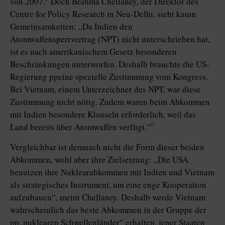
von 2007.
Doch Brahma Chellaney, der Direktor des
Centre for Policy Research in Neu-Delhi, sieht kaum
Gemeinsamkeiten: „Da Indien den
Atomwaffensperrvertrag (NPT) nicht unterschrieben hat,
ist es nach amerikanischem Gesetz besonderen
Beschränkungen unterworfen. Deshalb brauchte die US-
Regierung ppeine spezielle Zustimmung vom Kongress.
Bei Vietnam, einem Unterzeichner des NPT, war diese
Zustimmung nicht nötig. Zudem waren beim Abkommen
mit Indien besondere Klauseln erforderlich, weil das
6
Land bereits über Atomwaffen verfügt.“
Vergleichbar ist demnach nicht die Form dieser beiden
Abkommen, wohl aber ihre Zielsetzung: „Die USA
benutzen ihre Nuklearabkommen mit Indien und Vietnam
als strategisches Instrument, um eine enge Kooperation
aufzubauen“, meint Chellaney. Deshalb werde Vietnam
wahrscheinlich das beste Abkommen in der Gruppe der
pp„nuklearen Schwellenländer“ erhalten, jener Staaten