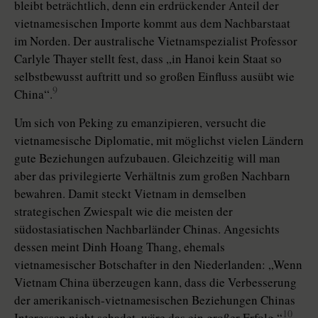
bleibt beträchtlich, denn ein erdrückender Anteil der
vietnamesischen Importe kommt aus dem Nachbarstaat
im Norden. Der australische Vietnamspezialist Professor
Carlyle Thayer stellt fest, dass „in Hanoi kein Staat so
selbstbewusst auftritt und so großen Einfluss ausübt wie
9
China“.
Um sich von Peking zu emanzipieren, versucht die
vietnamesische Diplomatie, mit möglichst vielen Ländern
gute Beziehungen aufzubauen. Gleichzeitig will man
aber das privilegierte Verhältnis zum großen Nachbarn
bewahren. Damit steckt Vietnam in demselben
strategischen Zwiespalt wie die meisten der
südostasiatischen Nachbarländer Chinas. Angesichts
dessen meint Dinh Hoang Thang, ehemals
vietnamesischer Botschafter in den Niederlanden: „Wenn
Vietnam China überzeugen kann, dass die Verbesserung
der amerikanisch-vietnamesischen Beziehungen Chinas
10
Interessen nicht schadet, wäre das ein großer Erfolg.“