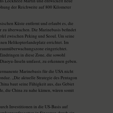
ns Lockheed Martin und entwickelt neue
öhung der Reichweite auf 800 Kilometer
ischen Küste entfernt und erlaubt es, die
 zu überwachen. Die Marinebasis befindet
pfel zwischen Peking und Seoul. Um seine
nen Helikopterlandeplatz errichtet. Im
ftraumüberwachungszone eingerichtet.
Eindringen in diese Zone, die sowohl
/Diaoyu-Inseln umfasst, zu erkennen geben.
 permanente Marinebasis für die USA nicht
ondaz. „Die aktuelle Strategie des Pentagon
hina baut seine Fähigkeit aus, das Gebiet
de, die China zu nahe kämen, wären somit
urch Investitionen in die US-Basis auf
Tarnkappenfregatten in Singapur, durch ein