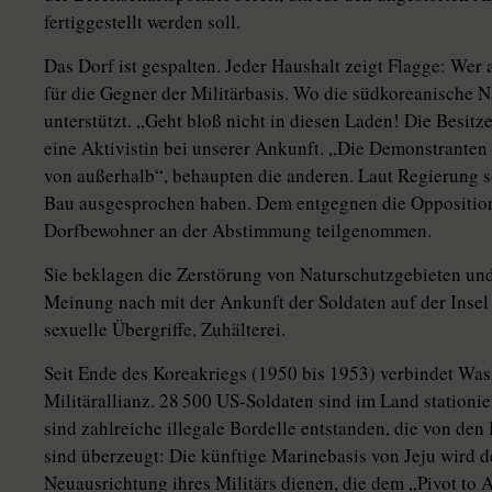
fertiggestellt werden soll.
Das Dorf ist gespalten. Jeder Haushalt zeigt Flagge: Wer 
für die Gegner der Militärbasis. Wo die südkoreanische N
unterstützt. „Geht bloß nicht in diesen Laden! Die Besitze
eine Aktivistin bei unserer Ankunft. „Die Demonstranten
von außerhalb“, behaupten die anderen. Laut Regierung s
Bau ausgesprochen haben. Dem entgegnen die Oppositione
Dorfbewohner an der Abstimmung teilgenommen.
Sie beklagen die Zerstörung von Naturschutzgebieten und
Meinung nach mit der Ankunft der Soldaten auf der Inse
sexuelle Übergriffe, Zuhälterei.
Seit Ende des Koreakriegs (1950 bis 1953) verbindet Wa
Militärallianz. 28 500 US-Soldaten sind im Land stationi
sind zahlreiche illegale Bordelle entstanden, die von de
sind überzeugt: Die künftige Marinebasis von Jeju wird 
Neuausrichtung ihres Militärs dienen, die dem „Pivot to 