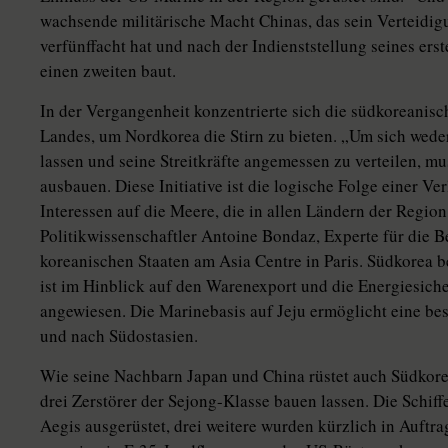
wachsende militärische Macht Chinas, das sein Verteidi
verfünffacht hat und nach der Indienststellung seines ers
einen zweiten baut.
In der Vergangenheit konzentrierte sich die südkoreanis
Landes, um Nordkorea die Stirn zu bieten. „Um sich wede
lassen und seine Streitkräfte angemessen zu verteilen, 
ausbauen. Diese Initiative ist die logische Folge einer Ve
Interessen auf die Meere, die in allen Ländern der Region
Politikwissenschaftler Antoine Bondaz, Experte für die
koreanischen Staaten am Asia Centre in Paris. Südkorea be
ist im Hinblick auf den Warenexport und die Energiesiche
angewiesen. Die Marinebasis auf Jeju ermöglicht eine bes
und nach Südostasien.
Wie seine Nachbarn Japan und China rüstet auch Südkorea
drei Zerstörer der Sejong-Klasse bauen lassen. Die Schi
Aegis ausgerüstet, drei weitere wurden kürzlich in Auft