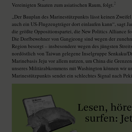
2
Vereinigten Staaten zum asiatischen Raum, folgt.
„Der Bauplan des Marinestützpunkts lässt keinen Zweifel 
auch ein US-Flugzeugträger dort einlaufen kann“, sagt Ja
die größte Oppositionspartei, die New Politics Alliance
Die Dorfbewohner von Gangjeong sind wegen der zunehm
Region besorgt – insbesondere wegen des jüngsten Strei
nordöstlich von Taiwan gelegene Inselgruppe Senkaku/D
Marinebasis Jeju vor allem nutzen, um China die Grenze
unseres Militärabkommens mit Washington können wir un
Marinestützpunkts sendet ein schlechtes Signal nach Pek