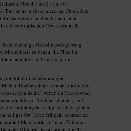
allasan lebte die Insel Jeju von
n Tourismus, insbesondere aus China. Jeju
. In Gangjeong tauchen Frauen, einer
t in den subtropischen Gewässern nach
 als die damalige Mitte-links-Regierung
ne Marinebasis zu bauen, die Platz für
eitdem befindet sich Gangjeong im
Es gibt Solidaritätsbekundungen,
e Bücher. Dorfbewohner kommen und stellen
tärbasis, nein danke“ wehen im Meereswind.
estützpunkts vor Blicken schützen, sind
vistin Choi Sung-hee zeigt auf einen großen
in heiliger Ort. Jedes Frühjahr kommen sie
 hundert Meter entfernt stehen Einheiten
ufbau der Militärbasis zu sorgen, die 2015