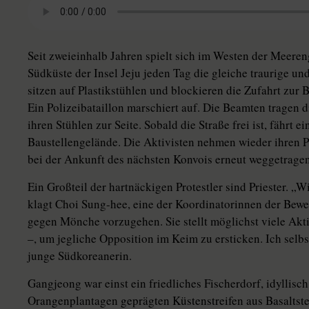
Seit zweieinhalb Jahren spielt sich im Westen der Meere
Südküste der Insel Jeju jeden Tag die gleiche traurige un
sitzen auf Plastikstühlen und blockieren die Zufahrt zur
Ein Polizeibataillon marschiert auf. Die Beamten tragen 
ihren Stühlen zur Seite. Sobald die Straße frei ist, fährt 
Baustellengelände. Die Aktivisten nehmen wieder ihren Pl
bei der Ankunft des nächsten Konvois erneut weggetrage
Ein Großteil der hartnäckigen Protestler sind Priester. „W
klagt Choi Sung-hee, eine der Koordinatorinnen der Be
gegen Mönche vorzugehen. Sie stellt möglichst viele Akti
–, um jegliche Opposition im Keim zu ersticken. Ich selbs
junge Südkoreanerin.
Gangjeong war einst ein friedliches Fischerdorf, idyllis
Orangenplantagen geprägten Küstenstreifen aus Basaltste