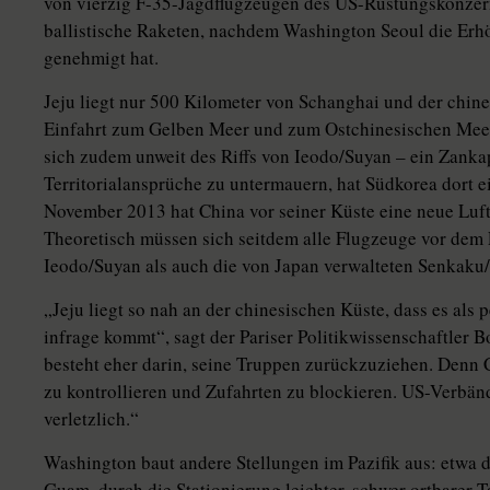
von vierzig F-35-Jagdflugzeugen des US-Rüstungskonzer
ballistische Raketen, nachdem Washington Seoul die Erh
genehmigt hat.
Jeju liegt nur 500 Kilometer von Schanghai und der chines
Einfahrt zum Gelben Meer und zum Ostchinesischen Meer
sich zudem unweit des Riffs von Ieodo/Suyan – ein Zanka
Territorialansprüche zu untermauern, hat Südkorea dort ei
November 2013 hat China vor seiner Küste eine neue Lu
Theoretisch müssen sich seitdem alle Flugzeuge vor dem 
Ieodo/Suyan als auch die von Japan verwalteten Senkaku
„Jeju liegt so nah an der chinesischen Küste, dass es als
infrage kommt“, sagt der Pariser Politikwissenschaftler B
besteht eher darin, seine Truppen zurückzuziehen. Denn C
zu kontrollieren und Zufahrten zu blockieren. US-Verbän
verletzlich.“
Washington baut andere Stellungen im Pazifik aus: etwa d
Guam, durch die Stationierung leichter, schwer ortbarer 