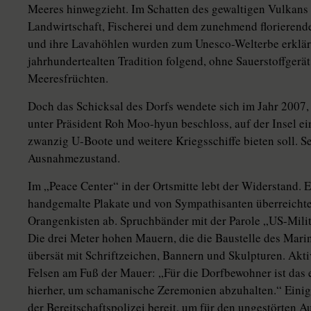
Meeres hinwegzieht. Im Schatten des gewaltigen Vulkans H
Landwirtschaft, Fischerei und dem zunehmend florierende
und ihre Lavahöhlen wurden zum Unesco-Welterbe erklärt
jahrhundertealten Tradition folgend, ohne Sauerstoffgerä
Meeresfrüchten.
Doch das Schicksal des Dorfs wendete sich im Jahr 2007,
unter Präsident Roh Moo-hyun beschloss, auf der Insel ei
zwanzig U-Boote und weitere Kriegsschiffe bieten soll. S
Ausnahmezustand.
Im „Peace Center“ in der Ortsmitte lebt der Widerstand. 
handgemalte Plakate und von Sympathisanten überreicht
Orangenkisten ab. Spruchbänder mit der Parole „US-Mili
Die drei Meter hohen Mauern, die die Baustelle des Marin
übersät mit Schriftzeichen, Bannern und Skulpturen. Akti
Felsen am Fuß der Mauer: „Für die Dorfbewohner ist das e
hierher, um schamanische Zeremonien abzuhalten.“ Einige
der Bereitschaftspolizei bereit, um für den ungestörten A