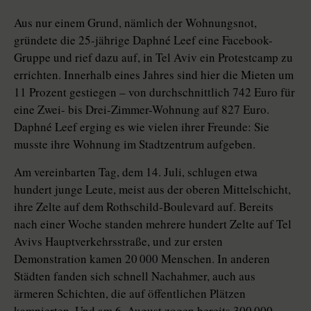
Aus nur einem Grund, nämlich der Wohnungsnot,
gründete die 25-jährige Daphné Leef eine Facebook-
Gruppe und rief dazu auf, in Tel Aviv ein Protestcamp zu
errichten. Innerhalb eines Jahres sind hier die Mieten um
11 Prozent gestiegen – von durchschnittlich 742 Euro für
eine Zwei- bis Drei-Zimmer-Wohnung auf 827 Euro.
Daphné Leef erging es wie vielen ihrer Freunde: Sie
musste ihre Wohnung im Stadtzentrum aufgeben.
Am vereinbarten Tag, dem 14. Juli, schlugen etwa
hundert junge Leute, meist aus der oberen Mittelschicht,
ihre Zelte auf dem Rothschild-Boulevard auf. Bereits
nach einer Woche standen mehrere hundert Zelte auf Tel
Avivs Hauptverkehrsstraße, und zur ersten
Demonstration kamen 20 000 Menschen. In anderen
Städten fanden sich schnell Nachahmer, auch aus
ärmeren Schichten, die auf öffentlichen Plätzen
kampierten. Und am 6. August zogen bereits 300 000