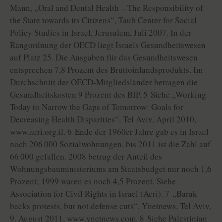
Mann, „Oral and Dental Health – The Responsibility of
the State towards its Citizens“, Taub Center for Social
Policy Studies in Israel, Jerusalem, Juli 2007. In der
Rangordnung der OECD liegt Israels Gesundheitswesen
auf Platz 25. Die Ausgaben für das Gesundheitswesen
entsprechen 7,8 Prozent des Bruttoinlandsprodukts. Im
Durchschnitt der OECD-Mitgliedsländer betragen die
Gesundheitskosten 9 Prozent des BIP. 5 Siehe „Working
Today to Narrow the Gaps of Tomorrow: Goals for
Decreasing Health Disparities“, Tel Aviv, April 2010,
www.acri.org.il. 6 Ende der 1960er Jahre gab es in Israel
noch 206 000 Sozialwohnungen, bis 2011 ist die Zahl auf
66 000 gefallen. 2008 betrug der Anteil des
Wohnungsbauministeriums am Staatsbudget nur noch 1,6
Prozent; 1999 waren es noch 4,5 Prozent. Siehe
Association for Civil Rights in Israel (Acri). 7 „Barak
backs protests, but not defense cuts“, Ynetnews, Tel Aviv,
9. August 2011, www.ynetnews.com. 8 Siehe Palestinian