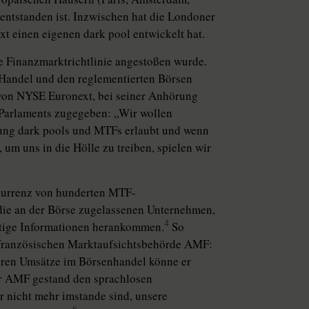
entstanden ist. Inzwischen hat die Londoner
 einen eigenen dark pool entwickelt hat.
ie Finanzmarktrichtlinie angestoßen wurde.
Handel und den reglementierten Börsen
 von NYSE Euronext, bei seiner Anhörung
Parlaments zugegeben: „Wir wollen
ung dark pools und MTFs erlaubt und wenn
um uns in die Hölle zu treiben, spielen wir
nkurrenz von hunderten MTF-
s die an der Börse zugelassenen Unternehmen,
4
chtige Informationen herankommen.
So
 französischen Marktaufsichtsbehörde AMF:
deren Umsätze im Börsenhandel könne er
r AMF gestand den sprachlosen
ir nicht mehr imstande sind, unsere
6