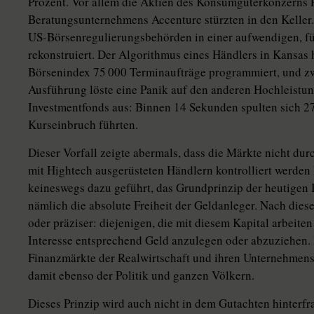
Prozent. Vor allem die Aktien des Konsumgüterkonzerns 
Beratungsunternehmens Accenture stürzten in den Keller. 
US-Börsenregulierungsbehörden in einer aufwendigen, 
rekonstruiert. Der Algorithmus eines Händlers in Kansas 
Börsenindex 75 000 Terminaufträge programmiert, und zw
Ausführung löste eine Panik auf den anderen Hochleistu
Investmentfonds aus: Binnen 14 Sekunden spulten sich 27
Kurseinbruch führten.
Dieser Vorfall zeigte abermals, dass die Märkte nicht du
mit Hightech ausgerüsteten Händlern kontrolliert werden
keineswegs dazu geführt, das Grundprinzip der heutigen B
nämlich die absolute Freiheit der Geldanleger. Nach die
oder präziser: diejenigen, die mit diesem Kapital arbeite
Interesse entsprechend Geld anzulegen oder abzuziehen. D
Finanzmärkte der Realwirtschaft und ihren Unternehmen
damit ebenso der Politik und ganzen Völkern.
Dieses Prinzip wird auch nicht in dem Gutachten hinterfra