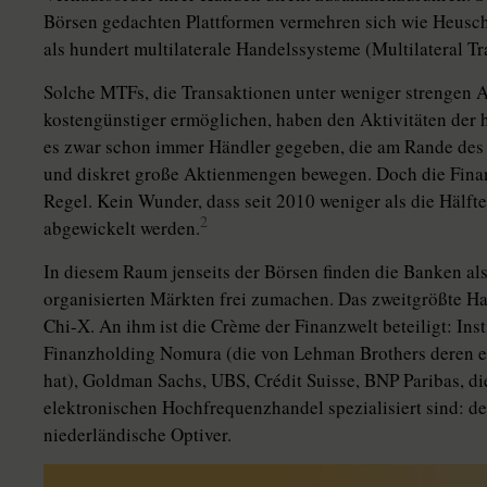
Börsen gedachten Plattformen vermehren sich wie Heusch
als hundert multilaterale Handelssysteme (Multilateral Tr
Solche MTFs, die Transaktionen unter weniger strengen 
kostengünstiger ermöglichen, haben den Aktivitäten der h
es zwar schon immer Händler gegeben, die am Rande des 
und diskret große Aktienmengen bewegen. Doch die Fina
Regel. Kein Wunder, dass seit 2010 weniger als die Hälfte
2
abgewickelt werden.
In diesem Raum jenseits der Börsen finden die Banken al
organisierten Märkten frei zumachen. Das zweitgrößte Ha
Chi-X. An ihm ist die Crème der Finanzwelt beteiligt: Inst
Finanzholding Nomura (die von Lehman Brothers deren e
hat), Goldman Sachs, UBS, Crédit Suisse, BNP Paribas, di
elektronischen Hochfrequenzhandel spezialisiert sind: d
niederländische Optiver.