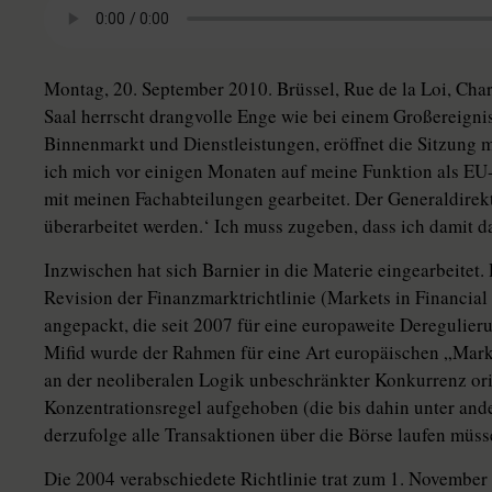
Montag, 20. September 2010. Brüssel, Rue de la Loi, Cha
Saal herrscht drangvolle Enge wie bei einem Großereigni
Binnenmarkt und Dienstleistungen, eröffnet die Sitzung m
ich mich vor einigen Monaten auf meine Funktion als EU-
mit meinen Fachabteilungen gearbeitet. Der Generaldirekt
überarbeitet werden.‘ Ich muss zugeben, dass ich damit d
Inzwischen hat sich Barnier in die Materie eingearbeitet
Revision der Finanzmarktrichtlinie (Markets in Financial 
angepackt, die seit 2007 für eine europaweite Deregulier
Mifid wurde der Rahmen für eine Art europäischen „Markt 
an der neoliberalen Logik unbeschränkter Konkurrenz ori
Konzentrationsregel aufgehoben (die bis dahin unter ander
derzufolge alle Transaktionen über die Börse laufen müss
Die 2004 verabschiedete Richtlinie trat zum 1. November 2