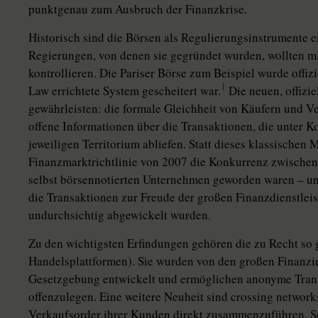
punktgenau zum Ausbruch der Finanzkrise.
Historisch sind die Börsen als Regulierungsinstrumente e
Regierungen, von denen sie gegründet wurden, wollten mi
kontrollieren. Die Pariser Börse zum Beispiel wurde offiz
1
Law errichtete System gescheitert war.
Die neuen, offizie
gewährleisten: die formale Gleichheit von Käufern und V
offene Informationen über die Transaktionen, die unter 
jeweiligen Territorium abliefen. Statt dieses klassischen M
Finanzmarktrichtlinie von 2007 die Konkurrenz zwischen d
selbst börsennotierten Unternehmen geworden waren – un
die Transaktionen zur Freude der großen Finanzdienstleis
undurchsichtig abgewickelt wurden.
Zu den wichtigsten Erfindungen gehören die zu Recht so 
Handelsplattformen). Sie wurden von den großen Finanzi
Gesetzgebung entwickelt und ermöglichen anonyme Tran
offenzulegen. Eine weitere Neuheit sind crossing network
Verkaufsorder ihrer Kunden direkt zusammenzuführen. So