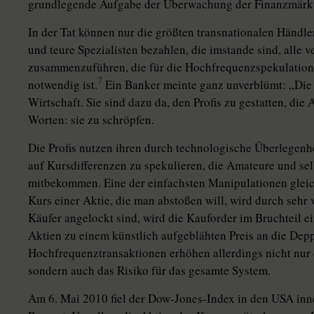
grundlegende Aufgabe der Überwachung der Finanzmärkte
In der Tat können nur die größten transnationalen Händl
und teure Spezialisten bezahlen, die imstande sind, alle 
zusammenzuführen, die für die Hochfrequenzspekulation
7
notwendig ist.
Ein Banker meinte ganz unverblümt: „Die 
Wirtschaft. Sie sind dazu da, den Profis zu gestatten, die 
Worten: sie zu schröpfen.
Die Profis nutzen ihren durch technologische Überlegen
auf Kursdifferenzen zu spekulieren, die Amateure und selb
mitbekommen. Eine der einfachsten Manipulationen glei
Kurs einer Aktie, die man abstoßen will, wird durch sehr
Käufer angelockt sind, wird die Kauforder im Bruchteil ei
Aktien zu einem künstlich aufgeblähten Preis an die Dep
Hochfrequenztransaktionen erhöhen allerdings nicht nur 
sondern auch das Risiko für das gesamte System.
Am 6. Mai 2010 fiel der Dow-Jones-Index in den USA inn