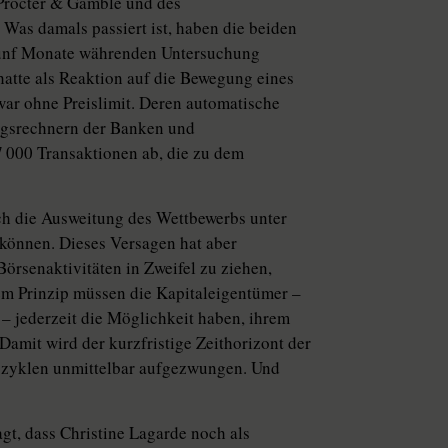
Procter & Gamble und des
Was damals passiert ist, haben die beiden
fünf Monate währenden Untersuchung
hatte als Reaktion auf die Bewegung eines
ar ohne Preislimit. Deren automatische
ngsrechnern der Banken und
 000 Transaktionen ab, die zu dem
rch die Ausweitung des Wettbewerbs unter
 können. Dieses Versagen hat aber
örsenaktivitäten in Zweifel zu ziehen,
sem Prinzip müssen die Kapitaleigentümer –
n – jederzeit die Möglichkeit haben, ihrem
amit wird der kurzfristige Zeithorizont der
szyklen unmittelbar aufgezwungen. Und
gt, dass Christine Lagarde noch als