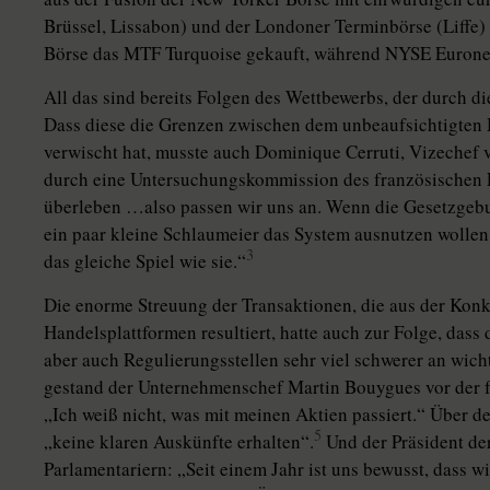
Brüssel, Lissabon) und der Londoner Terminbörse (Liffe) 
Börse das MTF Turquoise gekauft, während NYSE Euronext
All das sind bereits Folgen des Wettbewerbs, der durch d
Dass diese die Grenzen zwischen dem unbeaufsichtigten 
verwischt hat, musste auch Dominique Cerruti, Vizechef
durch eine Untersuchungskommission des französischen 
überleben …also passen wir uns an. Wenn die Gesetzgeb
ein paar kleine Schlaumeier das System ausnutzen wollen, 
3
das gleiche Spiel wie sie.“
Die enorme Streuung der Transaktionen, die aus der Ko
Handelsplattformen resultiert, hatte auch zur Folge, das
aber auch Regulierungsstellen sehr viel schwerer an wi
gestand der Unternehmenschef Martin Bouygues vor der
„Ich weiß nicht, was mit meinen Aktien passiert.“ Über 
5
„keine klaren Auskünfte erhalten“.
Und der Präsident de
Parlamentariern: „Seit einem Jahr ist uns bewusst, dass w