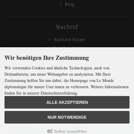
Blog
Nachruf
Barbara Bauer
Christian Semler
Wir benötigen Ihre Zustimmung
Wir verwenden Cookies und ähnliche Technologien, auch von
Folgen
Drittanbietern, um unser Webangebot zu analysieren. Mit Ihrer
Zustimmung helfen Sie uns dabei, die Homepage von Le Monde
diplomatique für unsere User:innen zu verbessern. Weitere Informationen
finden Sie in unserer Datenschutzerklärung.
Newsletter abonnieren
ALLE AKZEPTIEREN
In Kürze klug
mit der weltweit
größten
NUR NOTWENDIGE
Monatszeitung
für
internationale
Politik
Selbst auswählen
Jetzt das Digi-Abo testen:
LMd © 2026 | Template © 2009-2026 by
mod
ified eCommerce Shopsoftware