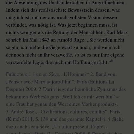
die Abwendung des Unabänderlichen in Angriff nehmen.
Indem sich das realistischste Bewusstsein dessen, was
möglich ist, mit der anspruchsvollsten Vision dessen
verbindet, was nötig ist. Was jetzt beginnen muss, ist
nichts weniger als die Rettung der Menschheit. Karl Marx
schrieb im Mai 1843 an Arnold Ruge: „Sie werden nicht
sagen, ich hielte die Gegenwart zu hoch, und wenn ich
dennoch nicht an ihr verzweifle, so ist es nur ihre eigene
6
verzweifelte Lage, die mich mit Hoffnung erfüllt.“
Fußnoten: 1 Lucien Sève, „L’Homme?“ 2. Band von:
„Penser avec Marx aujourd’hui“, Paris (Éditions La
Dispute) 2009. 2 Darin liegt der heimliche Zynismus des
bekannten Werbeslogans „Weil ich es mir wert bin“ –
eine Frau hat genau den Wert eines Markenprodukts.
3 André Tosel, „Civilisations, cultures, conflits“, Paris
(Kimé) 2011, S. 139 und das gesamte Kapitel 4. 4 Siehe
dazu auch Jean Sève, „Un futur présent, l’après-
capitalisme“, Paris (La Dispute) 2006. 5 Französischer