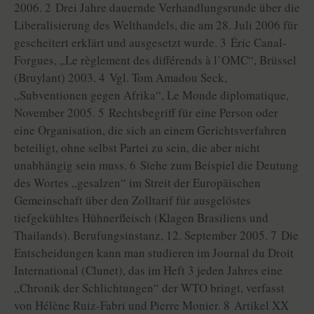
2006. 2 Drei Jahre dauernde Verhandlungsrunde über die
Liberalisierung des Welthandels, die am 28. Juli 2006 für
gescheitert erklärt und ausgesetzt wurde. 3 Éric Canal-
Forgues, „Le règlement des différends à l’OMC“, Brüssel
(Bruylant) 2003. 4 Vgl. Tom Amadou Seck,
„Subventionen gegen Afrika“, Le Monde diplomatique,
November 2005. 5 Rechtsbegriff für eine Person oder
eine Organisation, die sich an einem Gerichtsverfahren
beteiligt, ohne selbst Partei zu sein, die aber nicht
unabhängig sein muss. 6 Siehe zum Beispiel die Deutung
des Wortes „gesalzen“ im Streit der Europäischen
Gemeinschaft über den Zolltarif für ausgelöstes
tiefgekühltes Hühnerfleisch (Klagen Brasiliens und
Thailands). Berufungsinstanz, 12. September 2005. 7 Die
Entscheidungen kann man studieren im Journal du Droit
International (Clunet), das im Heft 3 jeden Jahres eine
„Chronik der Schlichtungen“ der WTO bringt, verfasst
von Hélène Ruiz-Fabri und Pierre Monier. 8 Artikel XX