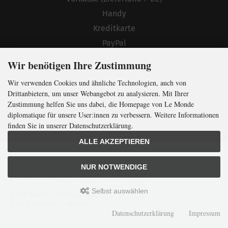
Handy
Kreditkarte
PayPal
Wir benötigen Ihre Zustimmung
Zahlungsarten Abo
Wir verwenden Cookies und ähnliche Technologien, auch von
Drittanbietern, um unser Webangebot zu analysieren. Mit Ihrer
SEPA-Lastschrift
Zustimmung helfen Sie uns dabei, die Homepage von Le Monde
diplomatique für unsere User:innen zu verbessern. Weitere Informationen
Rechnung
finden Sie in unserer Datenschutzerklärung.
ALLE AKZEPTIEREN
Verlag
In Kürze klug
mit der weltweit
größten
NUR NOTWENDIGE
Monatszeitung
für
internationale
Politik
Liefer- und Versandkosten
Selbst auswählen
Datenschutzerklärung
Jetzt das Digi-Abo testen:
4,50 Euro für 3 Monate
Unsere AGB
Datenschutzerklärung
Impressum
Impressum