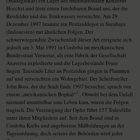
(Madagaskar) ein Lager des multinationalen Konzerns
Hoechst und löste einen furchtbaren Brand aus, der die
Reisfelder und das Trinkwasser verseuchte. Am 29.
Dezember 1997 brannte ein Pestiziddepot in Surabaya
(Indonesien) mit ähnlichen Folgen. Der
schwerwiegendste Zwischenfall dieser Art ereignete sich
jedoch am 3. Mai 1991 in Cordoba im mexikanischen
Bundesstaat Veracruz, als eine Fabrik der Gesellschaft
Anaversa explodierte und die Lagerbestände Feuer
fingen. Tausende Liter an Pestiziden gingen in Flammen
auf und verseuchten ein Wohngebiet. Der Schriftsteller
John Ross, der die Stadt Ende 1997 besuchte, sprach von
1
einem „mexikanischen Bophal“
. Obwohl bei dem Unfall
niemand unmittelbar ums Leben kam, waren die Folgen
tragisch. Die Vereinigung der Opfer führt 157 Todesfälle
unter ihren Mitgliedern auf. Seit dem Brand sind in
Cordoba Krebs und angeborene Mißbildungen an der
Tagesordnung, doch seitens der Behörden wird jeder