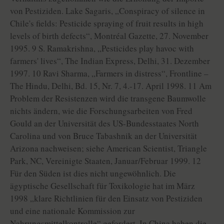
von Pestiziden. Lake Sagaris, „Conspiracy of silence in
Chile's fields: Pesticide spraying of fruit results in high
levels of birth defects“, Montréal Gazette, 27. November
1995. 9 S. Ramakrishna, „Pesticides play havoc with
farmers' lives“, The Indian Express, Delhi, 31. Dezember
1997. 10 Ravi Sharma, „Farmers in distress“, Frontline –
The Hindu, Delhi, Bd. 15, Nr. 7, 4.-17. April 1998. 11 Am
Problem der Resistenzen wird die transgene Baumwolle
nichts ändern, wie die Forschungsarbeiten von Fred
Gould an der Universität des US-Bundesstaates North
Carolina und von Bruce Tabashnik an der Universität
Arizona nachweisen; siehe American Scientist, Triangle
Park, NC, Vereinigte Staaten, Januar/Februar 1999. 12
Für den Süden ist dies nicht ungewöhnlich. Die
ägyptische Gesellschaft für Toxikologie hat im März
1998 „klare Richtlinien für den Einsatz von Pestiziden
und eine nationale Kommission zur
Nahrungsmittelkontrolle“ gefordert. In China haben die