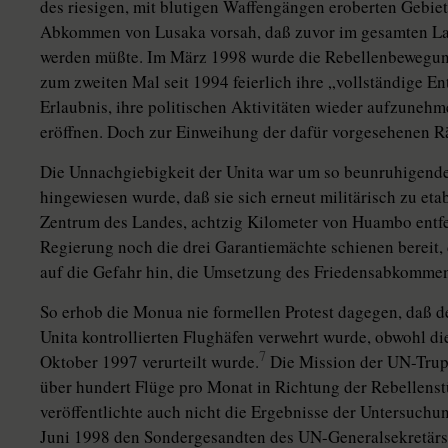
des riesigen, mit blutigen Waffengängen eroberten Gebie
Abkommen von Lusaka vorsah, daß zuvor im gesamten Land
werden müßte. Im März 1998 wurde die Rebellenbewegung 
zum zweiten Mal seit 1994 feierlich ihre „vollständige En
Erlaubnis, ihre politischen Aktivitäten wieder aufzunehm
eröffnen. Doch zur Einweihung der dafür vorgesehenen R
Die Unnachgiebigkeit der Unita war um so beunruhigender
hingewiesen wurde, daß sie sich erneut militärisch zu eta
Zentrum des Landes, achtzig Kilometer von Huambo entfe
Regierung noch die drei Garantiemächte schienen bereit,
auf die Gefahr hin, die Umsetzung des Friedensabkommen
So erhob die Monua nie formellen Protest dagegen, daß 
Unita kontrollierten Flughäfen verwehrt wurde, obwohl d
7
Oktober 1997 verurteilt wurde.
Die Mission der UN-Trupp
über hundert Flüge pro Monat in Richtung der Rebellenst
veröffentlichte auch nicht die Ergebnisse der Untersuchu
Juni 1998 den Sondergesandten des UN-Generalsekretärs