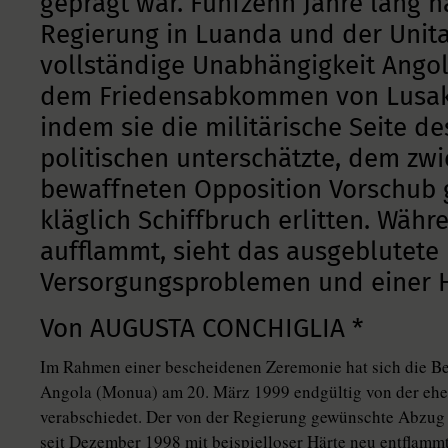
geprägt war. Fünfzehn Jahre lang h
Regierung in Luanda und der Unita
vollständige Unabhängigkeit Angola
dem Friedensabkommen von Lusaka
indem sie die militärische Seite d
politischen unterschätzte, dem zwi
bewaffneten Opposition Vorschub 
kläglich Schiffbruch erlitten. Wäh
aufflammt, sieht das ausgeblutete
Versorgungsproblemen und einer 
Von AUGUSTA CONCHIGLIA *
Im Rahmen einer bescheidenen Zeremonie hat sich die Be
Angola (Monua) am 20. März 1999 endgültig von der ehe
verabschiedet. Der von der Regierung gewünschte Abzug 
seit Dezember 1998 mit beispielloser Härte neu entflammt