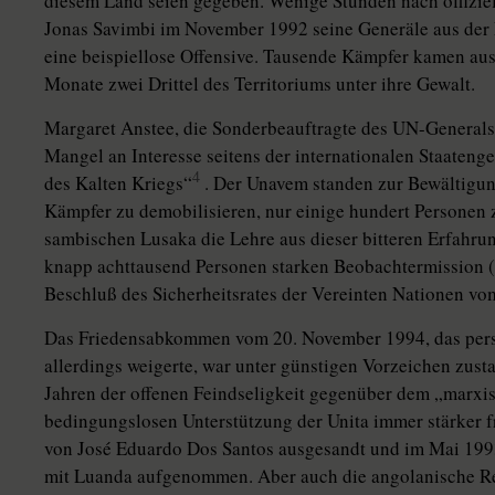
diesem Land seien gegeben. Wenige Stunden nach offizie
Jonas Savimbi im November 1992 seine Generäle aus der 
eine beispiellose Offensive. Tausende Kämpfer kamen au
Monate zwei Drittel des Territoriums unter ihre Gewalt.
Margaret Anstee, die Sonderbeauftragte des UN-Generalse
Mangel an Interesse seitens der internationalen Staaten
4
des Kalten Kriegs“
. Der Unavem standen zur Bewältigu
Kämpfer zu demobilisieren, nur einige hundert Personen
sambischen Lusaka die Lehre aus dieser bitteren Erfahru
knapp achttausend Personen starken Beobachtermission 
Beschluß des Sicherheitsrates der Vereinten Nationen vo
Das Friedensabkommen vom 20. November 1994, das persö
allerdings weigerte, war unter günstigen Vorzeichen zu
Jahren der offenen Feindseligkeit gegenüber dem „marxi
bedingungslosen Unterstützung der Unita immer stärker f
von José Eduardo Dos Santos ausgesandt und im Mai 199
mit Luanda aufgenommen. Aber auch die angolanische Re