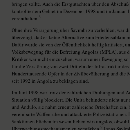
bringen sollte. Auch die Erstgutachten über den Abschu
kontrolliertem Gebiet im Dezember 1998 und im Januar 1
8
vorenthalten.
Ohne ihre Verärgerung über Savimbi zu verhehlen, war d
überzeugt, daß es keine Alternative zum Friedensabkomme
Dafür wurde sie von der Öffentlichkeit heftig kritisiert, 
Volksbewegung für die Befreiung Angolas (MPLA), aus de
Kritiker war nicht einzusehen, warum einer Bewegung so
für die Zerstörung von zwei Dritteln der Infrastruktur des 
Hunderttausende Opfer in der Zivilbevölkerung und die M
seit 1992 in Angola zu beklagen sind.
Im Juni 1998 war trotz der zahlreichen Drohungen und Au
Situation völlig blockiert. Die Unita behinderte nicht nu
und Andulo, sie nahm erneut zahlreiche Ortschaften ein,
vereinbarte Waffenruhe und attackierte Polizeistationen.
Sanktionen blieben im wesentlichen wirkungslos, obwohl
9
Überwachungsmechanismen zu verstärken.
Jonas Savimb