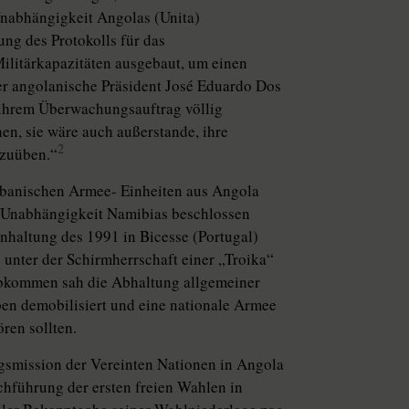
Unabhängigkeit Angolas (Unita)
ng des Protokolls für das
litärkapazitäten ausgebaut, um einen
er angolanische Präsident José Eduardo Dos
 ihrem Überwachungsauftrag völlig
en, sie wäre auch außerstande, ihre
2
szuüben.“
banischen Armee- Einheiten aus Angola
r Unabhängigkeit Namibias beschlossen
inhaltung des 1991 in Bicesse (Portugal)
nter der Schirmherrschaft einer „Troika“
 Abkommen sah die Abhaltung allgemeiner
pen demobilisiert und eine nationale Armee
ren sollten.
gsmission der Vereinten Nationen in Angola
hführung der ersten freien Wahlen in