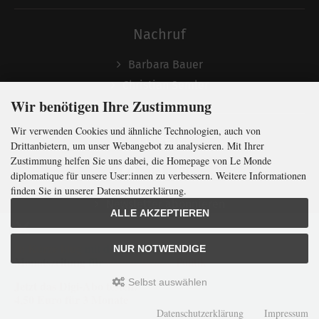
Nachruf
Barbara Bauer
Christian Semler
Wir benötigen Ihre Zustimmung
Wir verwenden Cookies und ähnliche Technologien, auch von
Folgen
Drittanbietern, um unser Webangebot zu analysieren. Mit Ihrer
Zustimmung helfen Sie uns dabei, die Homepage von Le Monde
diplomatique für unsere User:innen zu verbessern. Weitere Informationen
finden Sie in unserer Datenschutzerklärung.
Newsletter abonnieren
ALLE AKZEPTIEREN
In Kürze klug
mit der weltweit
größten
NUR NOTWENDIGE
Monatszeitung
für
internationale
Politik
Selbst auswählen
Jetzt das Digi-Abo testen:
LMd © 2026 | Template © 2009-2026 by
mod
ified eCommerce Shopsoftware
4,50 Euro für 3 Monate
mod
ified eCommerce Shopsoftware © 2009-2026
Datenschutzerklärung
Impressum