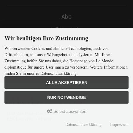
Abo
Zeitungsabo
Wir benötigen Ihre Zustimmung
Editionsabo
Aboservice
Wir verwenden Cookies und ähnliche Technologien, auch von
Drittanbietern, um unser Webangebot zu analysieren. Mit Ihrer
Download für AbonnentInnen
Zustimmung helfen Sie uns dabei, die Homepage von Le Monde
diplomatique für unsere User:innen zu verbessern. Weitere Informationen
finden Sie in unserer Datenschutzerklärung.
Shop
ALLE AKZEPTIEREN
Atlas
In Kürze klug
mit der weltweit
größten
NUR NOTWENDIGE
Edition
Monatszeitung
für
internationale
Politik
Comics
Selbst auswählen
Jetzt das Digi-Abo testen:
Anmelden/Registrieren
4,50 Euro für 3 Monate
Datenschutzerklärung
Impressum
Kontakt Shop
Widerrufsformular