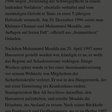
1996 wegen „Verletzung der Schweigepflicht in einem
laufenden Verfahren“ ebenfalls verhaftet und vom
zuständigen Gericht in Tunis zu einer 5-jährigen
Haftstrafe verurteilt. Am 30. Dezember 1996 setzte man
Khémais Chamari und Mohammed Moadda „mit
Auflagen auf freien Fuß“, offiziell aus „humanitären“
Gründen.
Nachdem Mohammed Moadda am 20. April 1997 unter
Hausarrest gestellt worden war, kündigte er an, er wolle
das Regime auf Schadensersatz verklagen. Einige
Wochen später wurde er bei einer Auseinandersetzung
vor seinem Wohnsitz von Mitgliedern der
Sicherheitskräfte verletzt. Er trat in den Hungerstreik, der
mit einer Einweisung ins Krankenhaus endete.
Staatspräsident Ben Ali beschloss daraufhin, den
Hausarrest aufzuheben, und erteilte Moadda die
Erlaubnis, ins Ausland zu reisen. Nach seiner Rückkehr
aus Frankreich und Großbritannien, wo er im Herbst 1997