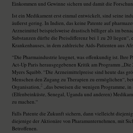
Einkommen und Gewinne sichern und damit die Forschung 
Ist ein Medikament erst einmal entwickelt, sind seine ind
äußerst gering. In Indien, das keine Patente auf pharmaze
Arzneimittel beispielsweise drastisch billiger als im bena
Substanzen dürfte die Preisdifferenz bei 1 zu 20 liegen“, e
Krankenhauses, in dem zahlreiche Aids-Patienten aus Afr
“Die Pharmaindustrie leugnet, was offenkundig ist. Ihre Pre
Act-Up Paris herausgegebenen Kritik am Programm „Die Z
Myers Squibb. “Die Arzneimittelpreise sind heute das gr
Menschen den Zugang zu Therapien zu ermöglichen“, bet
2
Organisation,
„das beweisen die wenigen Programme, in 
(Elfenbeinküste, Senegal, Uganda und anderen) Medikam
zu machen.“
Falls Patente die Zukunft sichern, dann vielleicht diejen
diejenige der Aktionäre von Pharamunternehmen, mit Sich
Betroffenen.