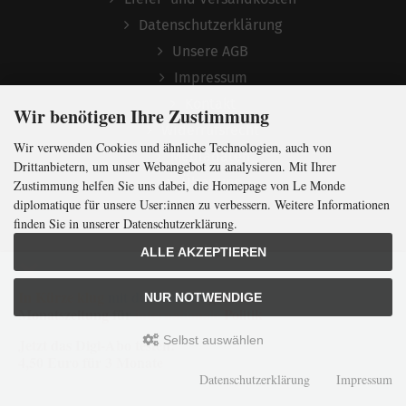
Datenschutzerklärung
Unsere AGB
Impressum
Kontakt
Wir benötigen Ihre Zustimmung
Widerrufsrecht
Wir verwenden Cookies und ähnliche Technologien, auch von
Mediadaten
Drittanbietern, um unser Webangebot zu analysieren. Mit Ihrer
Über uns
Zustimmung helfen Sie uns dabei, die Homepage von Le Monde
diplomatique für unsere User:innen zu verbessern. Weitere Informationen
finden Sie in unserer Datenschutzerklärung.
Archiv
ALLE AKZEPTIEREN
Texte
In Kürze klug
mit der weltweit
größten
NUR NOTWENDIGE
Monatszeitung
für
internationale
Politik
Kunst
Selbst auswählen
Karten
Jetzt das Digi-Abo testen:
4,50 Euro für 3 Monate
Comics
Datenschutzerklärung
Impressum
Audio