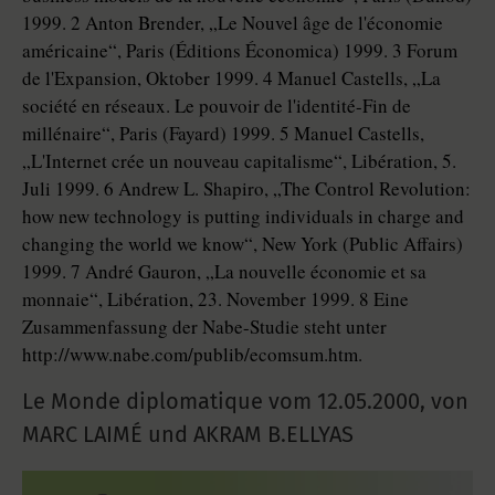
1999. 2 Anton Brender, „Le Nouvel âge de l'économie
américaine“, Paris (Éditions Économica) 1999. 3 Forum
de l'Expansion, Oktober 1999. 4 Manuel Castells, „La
société en réseaux. Le pouvoir de l'identité-Fin de
millénaire“, Paris (Fayard) 1999. 5 Manuel Castells,
„L'Internet crée un nouveau capitalisme“, Libération, 5.
Juli 1999. 6 Andrew L. Shapiro, „The Control Revolution:
how new technology is putting individuals in charge and
changing the world we know“, New York (Public Affairs)
1999. 7 André Gauron, „La nouvelle économie et sa
monnaie“, Libération, 23. November 1999. 8 Eine
Zusammenfassung der Nabe-Studie steht unter
http://www.nabe.com/publib/ecomsum.htm.
Le Monde diplomatique vom
12.05.2000
,
von
MARC LAIMÉ und AKRAM B.ELLYAS