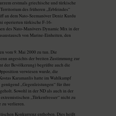
kurzem erstmals griechische und türkische
erritorium des früheren „Erbfeindes“
schiff an dem Nato-Seemanöver Deniz Kurdu
i operierten türkische F-16-
men des Nato-Manövers Dynamic Mix in der
hsaustausch von Marine-Einheiten, den
len vom 9. Mai 2000 zu tun. Die
denn angesichts der breiten Zustimmung zur
nt der Bevölkerung) begrüßte auch die
Opposition verwiesen wurde, die
 Kostas Karamanlis hatte im Wahlkampf
ht genügend „Gegenleistungen“ für ihre
holt. Sowohl in der ND als auch in der
 extremistischen „Türkenfresser“ nicht zu
 zu verlieren.
litischen Konkurrenz enthoben. Dies heißt