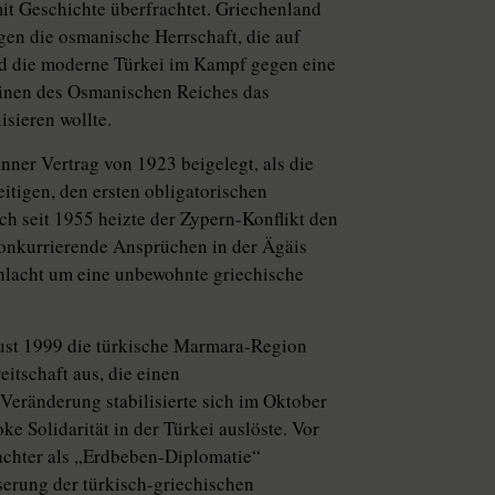
it Geschichte überfrachtet. Griechenland
en die osmanische Herrschaft, die auf
and die moderne Türkei im Kampf gegen eine
uinen des Osmanischen Reiches das
sieren wollte.
nner Vertrag von 1923 beigelegt, als die
itigen, den ersten obligatorischen
h seit 1955 heizte der Zypern-Konflikt den
nkurrierende Ansprüchen in der Ägäis
chlacht um eine unbewohnte griechische
gust 1999 die türkische Marmara-Region
eitschaft aus, die einen
eränderung stabilisierte sich im Oktober
ke Solidarität in der Türkei auslöste. Vor
achter als „Erdbeben-Diplomatie“
serung der türkisch-griechischen