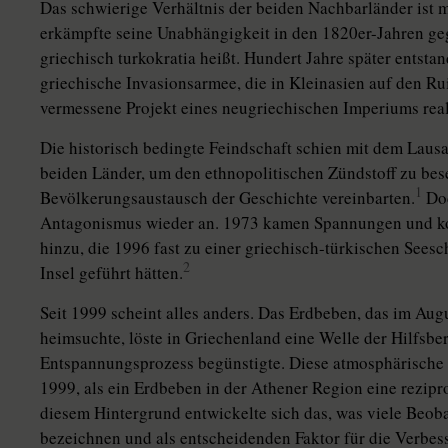
Das schwierige Verhältnis der beiden Nachbarländer ist m
erkämpfte seine Unabhängigkeit in den 1820er-Jahren geg
griechisch turkokratia heißt. Hundert Jahre später entst
griechische Invasionsarmee, die in Kleinasien auf den R
vermessene Projekt eines neugriechischen Imperiums reali
Die historisch bedingte Feindschaft schien mit dem Lausa
beiden Länder, um den ethnopolitischen Zündstoff zu bese
1
Bevölkerungsaustausch der Geschichte vereinbarten.
Doc
Antagonismus wieder an. 1973 kamen Spannungen und ko
hinzu, die 1996 fast zu einer griechisch-türkischen Sees
2
Insel geführt hätten.
Seit 1999 scheint alles anders. Das Erdbeben, das im Au
heimsuchte, löste in Griechenland eine Welle der Hilfsber
Entspannungsprozess begünstigte. Diese atmosphärische V
1999, als ein Erdbeben in der Athener Region eine rezipro
diesem Hintergrund entwickelte sich das, was viele Beob
bezeichnen und als entscheidenden Faktor für die Verbes