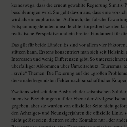
keineswegs, dass die erneut gewählte Regierung Simitis-
beschleunigen wird. Sie geht davon aus, dass eine vorsic
wird als ein euphorischer Aufbruch, der falsche Erwartu
Entspannungsfeinden umso leichter torpediert werden kan
realistische Perspektive und ein breites Fundament für di
Das gilt für beide Länder. Es sind vor allem vier Faktoren,
stützen kann. Erstens konzentriert man sich seit Helsink
Interessen und wenig Differenzen gibt. So unterzeichne
überfälliger Abkommen über Umweltschutz, Tourismus, t
„zivile“ Themen. Die Fixierung auf die „großen Probleme“
diese naheliegendsten Felder nachbarschaftlicher Koopera
Zweitens wird seit dem Ausbruch der seismischen Solidar
intensive Beziehungen auf der Ebene der Zivilgesellschaf
gegeben, aber sie wurden von offizieller Seite nicht geför
den Achtziger- und Neunzigerjahren die offizielle Linie,
nicht gelöst seien, dienten solche Kontakte nur „der ander
Regierungen ermutigt, eine Kooperation zwischen etwa 