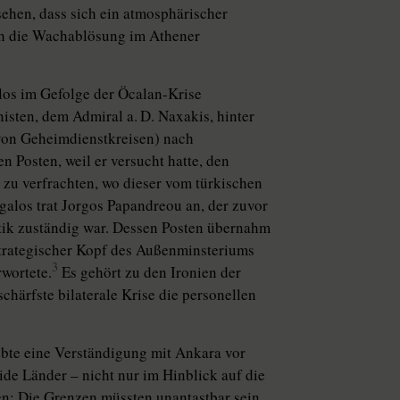
ehen, dass sich ein atmosphärischer
ch die Wachablösung im Athener
os im Gefolge der Öcalan-Krise
isten, dem Admiral a. D. Naxakis, hinter
von Geheimdienstkreisen) nach
 Posten, weil er versucht hatte, den
zu verfrachten, wo dieser vom türkischen
alos trat Jorgos Papandreou an, der zuvor
itik zuständig war. Dessen Posten übernahm
 strategischer Kopf des Außenminsteriums
3
rwortete.
Es gehört zu den Ironien der
chärfste bilaterale Krise die personellen
bte eine Verständigung mit Ankara vor
ide Länder – nicht nur im Hinblick auf die
en: Die Grenzen müssten unantastbar sein