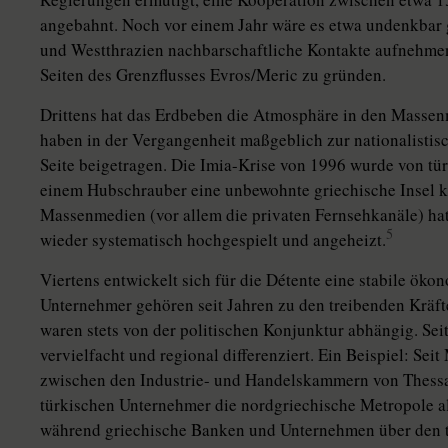
angebahnt. Noch vor einem Jahr wäre es etwa undenkbar 
und Westthrazien nachbarschaftliche Kontakte aufnehmen
Seiten des Grenzflusses Evros/Meric zu gründen.
Drittens hat das Erdbeben die Atmosphäre in den Massen
haben in der Vergangenheit maßgeblich zur nationalist
Seite beigetragen. Die Imia-Krise von 1996 wurde von tür
einem Hubschrauber eine unbewohnte griechische Insel k
Massenmedien (vor allem die privaten Fernsehkanäle) hat
5
wieder systematisch hochgespielt und angeheizt.
Viertens entwickelt sich für die Détente eine stabile öko
Unternehmer gehören seit Jahren zu den treibenden Kräfte
waren stets von der politischen Konjunktur abhängig. Sei
vervielfacht und regional differenziert. Ein Beispiel: Se
zwischen den Industrie- und Handelskammern von Thessa
türkischen Unternehmer die nordgriechische Metropole al
während griechische Banken und Unternehmen über den 