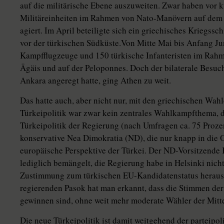
auf die militärische Ebene auszuweiten. Zwar haben vor 
Militäreinheiten im Rahmen von Nato-Manövern auf dem T
agiert. Im April beteiligte sich ein griechisches Kriegs
vor der türkischen Südküste.Von Mitte Mai bis Anfang Jun
Kampfflugzeuge und 150 türkische Infanteristen im Rah
Ägäis und auf der Peloponnes. Doch der bilaterale Besuc
Ankara angeregt hatte, ging Athen zu weit.
Das hatte auch, aber nicht nur, mit den griechischen Wah
Türkeipolitik war zwar kein zentrales Wahlkampfthema, 
Türkeipolitik der Regierung (nach Umfragen ca. 75 Proze
konservative Nea Dimokratia (ND), die nur knapp in die 
europäische Perspektive der Türkei. Der ND-Vorsitzende
lediglich bemängelt, die Regierung habe in Helsinki nic
Zustimmung zum türkischen EU-Kandidatenstatus herausge
regierenden Pasok hat man erkannt, dass die Stimmen der
gewinnen sind, ohne weit mehr moderate Wähler der Mitte
Die neue Türkeipolitik ist damit weitgehend der parteipo