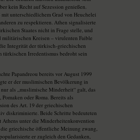
ber kein Recht auf Sezession genießen.
 – mit unterschiedlichem Grad von Heuchelei
 anderen zu respektieren. Athen signalisierte
rkischen Staates nicht in Frage stelle, und
d militärischen Kreisen – virulenten Faible
e Integrität der türkisch-griechischen
n türkischen Irredentismus bedroht sein
chte Papandreou bereits vor August 1999
nigte er der muslimischen Bevölkerung in
nur als „muslimische Minderheit“ galt, das
n, Pomaken oder Roma. Bereits als
ion des Art. 19 der griechischen
v diskriminierte. Beide Schritte bedeuteten
ft Athens unter die Minderheitenkonvention
 die griechische öffentliche Meinung zwang,
opularisierte er zugleich den Gedanken,