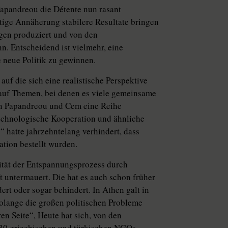
Papandreou die Détente nun rasant
htige Annäherung stabilere Resultate bringen
ngen produziert und von den
n. Entscheidend ist vielmehr, eine
e neue Politik zu gewinnen.
 auf die sich eine realistische Perspektive
i auf Themen, bei denen es viele gemeinsame
ten Papandreou und Cem eine Reihe
echnologische Kooperation und ähnliche
 hatte jahrzehntelang verhindert, dass
tion bestellt wurden.
ität der Entspannungsprozess durch
t untermauert. Die hat es auch schon früher
dert oder sogar behindert. In Athen galt in
 solange die großen politischen Probleme
en Seite“, Heute hat sich, von den
130 griechischen und türkischen NGOs