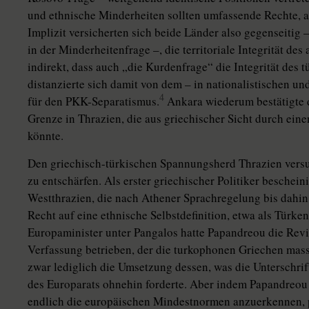
und ethnische Minderheiten sollten umfassende Rechte, a
Implizit versicherten sich beide Länder also gegenseitig
in der Minderheitenfrage –, die territoriale Integrität des
indirekt, dass auch „die Kurdenfrage“ die Integrität des tü
distanzierte sich damit von dem – in nationalistischen un
4
für den PKK-Separatismus.
Ankara wiederum bestätigte di
Grenze in Thrazien, die aus griechischer Sicht durch eine
könnte.
Den griechisch-türkischen Spannungsherd Thrazien versu
zu entschärfen. Als erster griechischer Politiker beschei
Westthrazien, die nach Athener Sprachregelung bis dahin 
Recht auf eine ethnische Selbstdefinition, etwa als Türke
Europaminister unter Pangalos hatte Papandreou die Revis
Verfassung betrieben, der die turkophonen Griechen massi
zwar lediglich die Umsetzung dessen, was die Unterschri
des Europarats ohnehin forderte. Aber indem Papandreou
endlich die europäischen Mindestnormen anzuerkennen, p