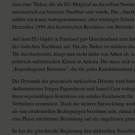
dass eine Türkei, die als EU-Mitglied an dieselben Norm
automatisch ein besserer Nachbar sein würde. Die „Aner
mithin ein kaum wahrgenommener, aber wichtiger Schritt z
Dezember 1999 den historischen Beschluss von Helsinki 
Auf dem EU-Gipfel in Finnland gab Griechenland sein la
des östlichen Nachbarn auf. Für die Türkei ist seitdem die
Tür durchschreitet, hängt nun nicht mehr von Athen ab, s
politisch-militärischen Klasse in Ankara. Die muss sich 
„Kopenhagener Kriterien“, die für jedes Kandidatenland g
Die Dynamik der griechisch-türkischen Détente wird häufi
Außenminister Jorgos Papandreou und Ismail Cem wahrge
ihren regelmäßigen Kontakten ein solides Fundament für 
Verhältnis zementiert. Doch die weitere Entwicklung wir
als von strukturellen Bedingungen bestimmt sein, zumal
eine Phase nüchterner Besinnung auf die ungelösten grun
So hat die griechische Regierung den türkischen Vorschl