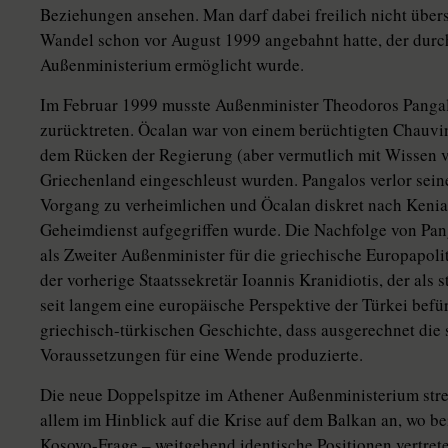
Beziehungen ansehen. Man darf dabei freilich nicht übers
Wandel schon vor August 1999 angebahnt hatte, der dur
Außenministerium ermöglicht wurde.
Im Februar 1999 musste Außenminister Theodoros Pangal
zurücktreten. Öcalan war von einem berüchtigten Chauvin
dem Rücken der Regierung (aber vermutlich mit Wissen 
Griechenland eingeschleust wurden. Pangalos verlor seinen
Vorgang zu verheimlichen und Öcalan diskret nach Kenia 
Geheimdienst aufgegriffen wurde. Die Nachfolge von Pang
als Zweiter Außenminister für die griechische Europapol
der vorherige Staatssekretär Ioannis Kranidiotis, der als
seit langem eine europäische Perspektive der Türkei befü
griechisch-türkischen Geschichte, dass ausgerechnet die s
Voraussetzungen für eine Wende produzierte.
Die neue Doppelspitze im Athener Außenministerium stre
allem im Hinblick auf die Krise auf dem Balkan an, wo be
Kosovo-Frage – weitgehend identische Positionen vertret