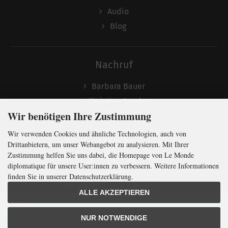
Audio
Blog
Nachruf
Barbara Bauer
Christian Semler
Wir benötigen Ihre Zustimmung
Wir verwenden Cookies und ähnliche Technologien, auch von
Folgen
Drittanbietern, um unser Webangebot zu analysieren. Mit Ihrer
Zustimmung helfen Sie uns dabei, die Homepage von Le Monde
diplomatique für unsere User:innen zu verbessern. Weitere Informationen
finden Sie in unserer Datenschutzerklärung.
Newsletter abonnieren
ALLE AKZEPTIEREN
In Kürze klug
mit der weltweit
größten
NUR NOTWENDIGE
Monatszeitung
für
internationale
Politik