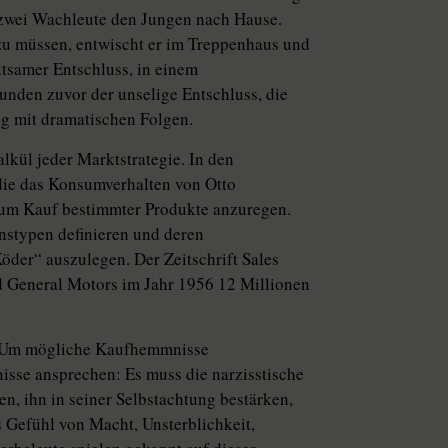
n zwei Wachleute den Jungen nach Hause.
zu müssen, entwischt er im Treppenhaus und
altsamer Entschluss, in einem
unden zuvor der unselige Entschluss, die
g mit dramatischen Folgen.
kül jeder Marktstrategie. In den
die das Konsumverhalten von Otto
zum Kauf bestimmter Produkte anzuregen.
nstypen definieren und deren
der“ auszulegen. Der Zeitschrift Sales
 General Motors im Jahr 1956 12 Millionen
en. Um mögliche Kaufhemmnisse
isse ansprechen: Es muss die narzisstische
n, ihn in seiner Selbstachtung bestärken,
 Gefühl von Macht, Unsterblichkeit,