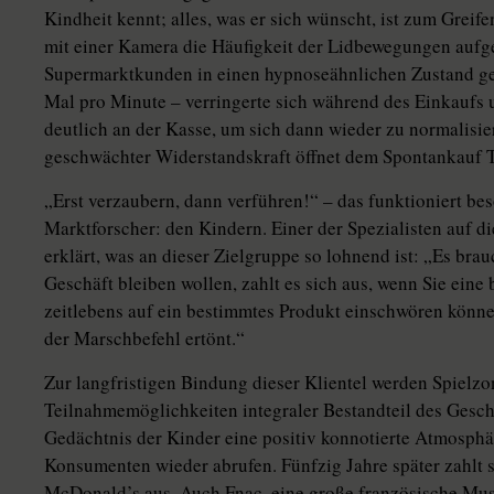
Kindheit kennt; alles, was er sich wünscht, ist zum Grei
mit einer Kamera die Häufigkeit der Lidbewegungen aufg
Supermarktkunden in einen hypnoseähnlichen Zustand ge
Mal pro Minute – verringerte sich während des Einkaufs 
deutlich an der Kasse, um sich dann wieder zu normalisie
geschwächter Widerstandskraft öffnet dem Spontankauf T
„Erst verzaubern, dann verführen!“ – das funktioniert be
Marktforscher: den Kindern. Einer der Spezialisten auf d
erklärt, was an dieser Zielgruppe so lohnend ist: „Es brauc
Geschäft bleiben wollen, zahlt es sich aus, wenn Sie ein
zeitlebens auf ein bestimmtes Produkt einschwören könne
der Marschbefehl ertönt.“
Zur langfristigen Bindung dieser Klientel werden Spielzo
Teilnahmemöglichkeiten integraler Bestandteil des Gesc
Gedächtnis der Kinder eine positiv konnotierte Atmosphär
Konsumenten wieder abrufen. Fünfzig Jahre später zahlt s
McDonald’s aus. Auch Fnac, eine große französische Mus