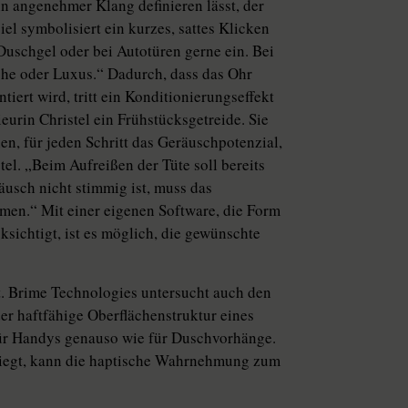
in angenehmer Klang definieren lässt, der
el symbolisiert ein kurzes, sattes Klicken
Duschgel oder bei Autotüren gerne ein. Bei
he oder Luxus.“ Dadurch, dass das Ohr
iert wird, tritt ein Konditionierungseffekt
urin Christel ein Frühstücksgetreide. Sie
hen, für jeden Schritt das Geräuschpotenzial,
tel. „Beim Aufreißen der Tüte soll bereits
usch nicht stimmig ist, muss das
en.“ Mit einer eigenen Software, die Form
sichtigt, ist es möglich, die gewünschte
t. Brime Technologies untersucht auch den
der haftfähige Oberflächenstruktur eines
t für Handys genauso wie für Duschvorhänge.
liegt, kann die haptische Wahrnehmung zum