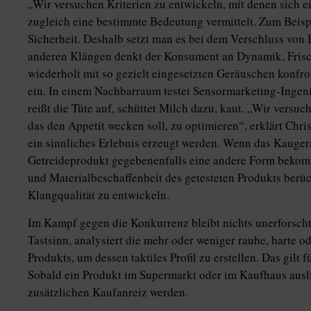
„Wir versuchen Kriterien zu entwickeln, mit denen sich e
zugleich eine bestimmte Bedeutung vermittelt. Zum Beispi
Sicherheit. Deshalb setzt man es bei dem Verschluss von 
anderen Klängen denkt der Konsument an Dynamik, Frisc
wiederholt mit so gezielt eingesetzten Geräuschen konfront
ein. In einem Nachbarraum testet Sensormarketing-Ingenie
reißt die Tüte auf, schüttet Milch dazu, kaut. „Wir versuc
das den Appetit wecken soll, zu optimieren“, erklärt Chris
ein sinnliches Erlebnis erzeugt werden. Wenn das Kaugerä
Getreideprodukt gegebenenfalls eine andere Form bekomm
und Materialbeschaffenheit des getesteten Produkts berück
Klangqualität zu entwickeln.
Im Kampf gegen die Konkurrenz bleibt nichts unerforsch
Tastsinn, analysiert die mehr oder weniger rauhe, harte o
Produkts, um dessen taktiles Profil zu erstellen. Das gil
Sobald ein Produkt im Supermarkt oder im Kaufhaus aus
zusätzlichen Kaufanreiz werden.