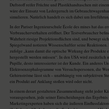
Duftstoff reifer Früchte und Plastikhandtaschen mit eine
wäre der Einsatz von Ledergeruch im Gebrauchtwagenha
simulieren. Natürlich handelt es sich dabei um Irreführun
In der Pariser Ingenieurschule École des mines hat das er
Verbraucherverhalten eröffnet. Der Testverbraucher befi
Wahrheit riesige Projektionsflächen sind, und bewegt sich
Spiegelwand notieren Wissenschaftler seine Reaktionen.
zufolge „kann damit die optische Wirkung der Produkte er
hergestellt werden müssen“. In den USA wird zusätzlich n
Pupille, desto interessierter ist der Kunde. Ein anderes 
Elektroenzephalogramme von Versuchspersonen, die Wer
Gehirnströme lässt sich – unabhängig von subjektiven S
ein Produkt auf Anklang stoßen wird oder nicht.
In einem derart gestalteten Zusammenhang steht jeder Käuf
vorausgesehen, jede seiner Entscheidungen das Ergebnis 
Marketingexperten haben sich die äußeren Einflussfaktore