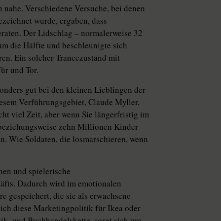
fen nahe. Verschiedene Versuche, bei denen
ezeichnet wurde, ergaben, dass
raten. Der Lidschlag – normalerweise 32
um die Hälfte und beschleunigte sich
ren. Ein solcher Trancezustand mit
ür und Tor.
sonders gut bei den kleinen Lieblingen der
iesem Verführungsgebiet, Claude Myller,
ht viel Zeit, aber wenn Sie längerfristig im
e beziehungsweise zehn Millionen Kinder
n. Wie Soldaten, die losmarschieren, wenn
nen und spielerische
häfts. Dadurch wird im emotionalen
e gespeichert, die sie als erwachsene
ich diese Marketingpolitik für Ikea oder
ik- und Buchhandelskette, sorgt sich um