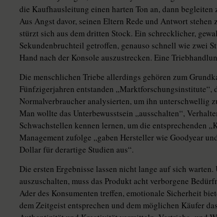
die Kaufhausleitung einen harten Ton an, dann begleite
Aus Angst davor, seinen Eltern Rede und Antwort stehen 
stürzt sich aus dem dritten Stock. Ein schrecklicher, gew
Sekundenbruchteil getroffen, genauso schnell wie zwei St
Hand nach der Konsole auszustrecken. Eine Triebhandlun
Die menschlichen Triebe allerdings gehören zum Grundkal
Fünfzigerjahren entstanden „Marktforschungsinstitute“, 
Normalverbraucher analysierten, um ihn unterschwellig 
Man wollte das Unterbewusstsein „ausschalten“, Verhalte
Schwachstellen kennen lernen, um die entsprechenden „Kö
Management zufolge „gaben Hersteller wie Goodyear und
Dollar für derartige Studien aus“.
Die ersten Ergebnisse lassen nicht lange auf sich wart
auszuschalten, muss das Produkt acht verborgene Bedürfn
Ader des Konsumenten treffen, emotionale Sicherheit biete
dem Zeitgeist entsprechen und dem möglichen Käufer das