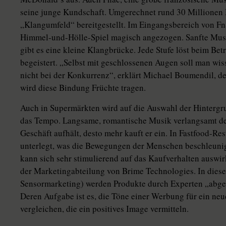
seine junge Kundschaft. Umgerechnet rund 30 Millionen
„Klangumfeld“ bereitgestellt. Im Eingangsbereich von Fn
Himmel-und-Hölle-Spiel magisch angezogen. Sanfte Musik
gibt es eine kleine Klangbrücke. Jede Stufe löst beim Bet
begeistert. „Selbst mit geschlossenen Augen soll man wis
nicht bei der Konkurrenz“, erklärt Michael Boumendil, de
wird diese Bindung Früchte tragen.
Auch in Supermärkten wird auf die Auswahl der Hintergrun
das Tempo. Langsame, romantische Musik verlangsamt de
Geschäft aufhält, desto mehr kauft er ein. In Fastfood-Re
unterlegt, was die Bewegungen der Menschen beschleunigt
kann sich sehr stimulierend auf das Kaufverhalten auswirk
der Marketingabteilung von Brime Technologies. In die
Sensormarketing) werden Produkte durch Experten „abge
Deren Aufgabe ist es, die Töne einer Werbung für ein ne
vergleichen, die ein positives Image vermitteln.