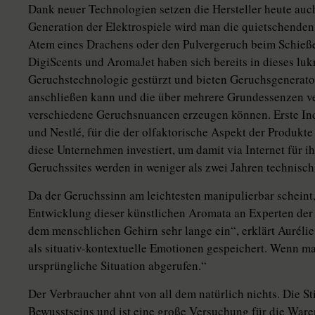
Dank neuer Technologien setzen die Hersteller heute auc
Generation der Elektrospiele wird man die quietschenden
Atem eines Drachens oder den Pulvergeruch beim Schieße
DigiScents und AromaJet haben sich bereits in dieses luk
Geruchstechnologie gestürzt und bieten Geruchsgenerato
anschließen kann und die über mehrere Grundessenzen 
verschiedene Geruchsnuancen erzeugen können. Erste Ind
und Nestlé, für die der olfaktorische Aspekt der Produkte
diese Unternehmen investiert, um damit via Internet für i
Geruchssites werden in weniger als zwei Jahren technisch 
Da der Geruchssinn am leichtesten manipulierbar scheint
Entwicklung dieser künstlichen Aromata an Experten der
dem menschlichen Gehirn sehr lange ein“, erklärt Auréli
als situativ-kontextuelle Emotionen gespeichert. Wenn ma
ursprüngliche Situation abgerufen.“
Der Verbraucher ahnt von all dem natürlich nichts. Die St
Bewusstseins und ist eine große Versuchung für die War