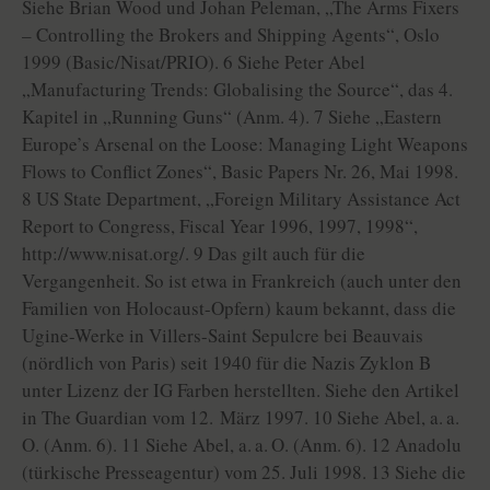
Siehe Brian Wood und Johan Peleman, „The Arms Fixers
– Controlling the Brokers and Shipping Agents“, Oslo
1999 (Basic/Nisat/PRIO). 6 Siehe Peter Abel
„Manufacturing Trends: Globalising the Source“, das 4.
Kapitel in „Running Guns“ (Anm. 4). 7 Siehe „Eastern
Europe’s Arsenal on the Loose: Managing Light Weapons
Flows to Conflict Zones“, Basic Papers Nr. 26, Mai 1998.
8 US State Department, „Foreign Military Assistance Act
Report to Congress, Fiscal Year 1996, 1997, 1998“,
http://www.nisat.org/. 9 Das gilt auch für die
Vergangenheit. So ist etwa in Frankreich (auch unter den
Familien von Holocaust-Opfern) kaum bekannt, dass die
Ugine-Werke in Villers-Saint Sepulcre bei Beauvais
(nördlich von Paris) seit 1940 für die Nazis Zyklon B
unter Lizenz der IG Farben herstellten. Siehe den Artikel
in The Guardian vom 12. März 1997. 10 Siehe Abel, a. a.
O. (Anm. 6). 11 Siehe Abel, a. a. O. (Anm. 6). 12 Anadolu
(türkische Presseagentur) vom 25. Juli 1998. 13 Siehe die