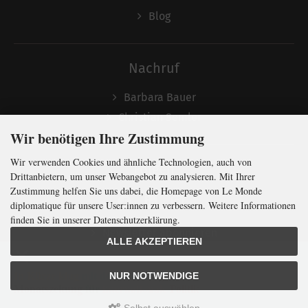
Blog
Nachruf
Barbara Bauer
Christian Semler
Wir benötigen Ihre Zustimmung
Wir verwenden Cookies und ähnliche Technologien, auch von
Folgen
Drittanbietern, um unser Webangebot zu analysieren. Mit Ihrer
Zustimmung helfen Sie uns dabei, die Homepage von Le Monde
diplomatique für unsere User:innen zu verbessern. Weitere Informationen
finden Sie in unserer Datenschutzerklärung.
Newsletter abonnieren
ALLE AKZEPTIEREN
In Kürze klug
mit der weltweit
größten
NUR NOTWENDIGE
Monatszeitung
für
internationale
Politik