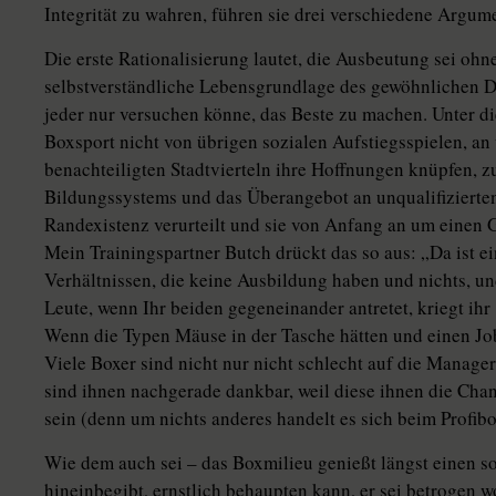
Integrität zu wahren, führen sie drei verschiedene Argume
Die erste Rationalisierung lautet, die Ausbeutung sei ohne
selbstverständliche Lebensgrundlage des gewöhnlichen D
jeder nur versuchen könne, das Beste zu machen. Unter d
Boxsport nicht von übrigen sozialen Aufstiegsspielen, an
benachteiligten Stadtvierteln ihre Hoffnungen knüpfen, 
Bildungssystems und das Überangebot an unqualifizierten 
Randexistenz verurteilt und sie von Anfang an um einen 
Mein Trainingspartner Butch drückt das so aus: „Da ist e
Verhältnissen, die keine Ausbildung haben und nichts, un
Leute, wenn Ihr beiden gegeneinander antretet, kriegt ih
Wenn die Typen Mäuse in der Tasche hätten und einen Job,
Viele Boxer sind nicht nur nicht schlecht auf die Manager
sind ihnen nachgerade dankbar, weil diese ihnen die Chan
sein (denn um nichts anderes handelt es sich beim Profibo
Wie dem auch sei – das Boxmilieu genießt längst einen so
hineinbegibt, ernstlich behaupten kann, er sei betrogen w