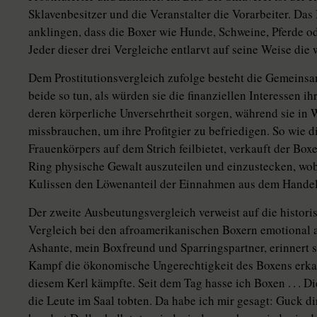
Sklavenbesitzer und die Veranstalter die Vorarbeiter. Das 
anklingen, dass die Boxer wie Hunde, Schweine, Pferde o
Jeder dieser drei Vergleiche entlarvt auf seine Weise di
Dem Prostitutionsvergleich zufolge besteht die Gemeinsa
beide so tun, als würden sie die finanziellen Interessen 
deren körperliche Unversehrtheit sorgen, während sie in
missbrauchen, um ihre Profitgier zu befriedigen. So wie di
Frauenkörpers auf dem Strich feilbietet, verkauft der Box
Ring physische Gewalt auszuteilen und einzustecken, wob
Kulissen den Löwenanteil der Einnahmen aus dem Handel 
Der zweite Ausbeutungsvergleich verweist auf die histori
Vergleich bei den afroamerikanischen Boxern emotional auf
Ashante, mein Boxfreund und Sparringspartner, erinnert s
Kampf die ökonomische Ungerechtigkeit des Boxens erkan
diesem Kerl kämpfte. Seit dem Tag hasse ich Boxen . . . Di
die Leute im Saal tobten. Da habe ich mir gesagt: Guck di