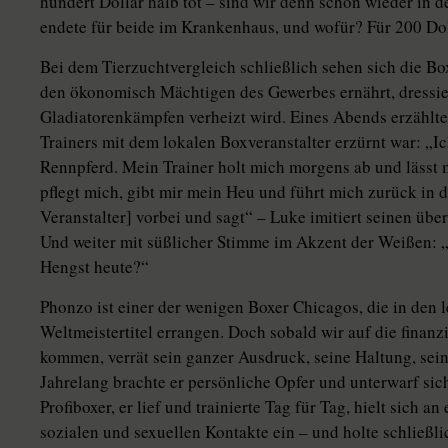
hundert Dollar halb tot – sind wir denn schon wieder i
endete für beide im Krankenhaus, und wofür? Für 200 Doll
Bei dem Tierzuchtvergleich schließlich sehen sich die Box
den ökonomisch Mächtigen des Gewerbes ernährt, dressiert,
Gladiatorenkämpfen verheizt wird. Eines Abends erzählte
Trainers mit dem lokalen Boxveranstalter erzürnt war: „Ich
Rennpferd. Mein Trainer holt mich morgens ab und lässt
pflegt mich, gibt mir mein Heu und führt mich zurück in d
Veranstalter] vorbei und sagt“ – Luke imitiert seinen über
Und weiter mit süßlicher Stimme im Akzent der Weißen:
Hengst heute?“
Phonzo ist einer der wenigen Boxer Chicagos, die in den 
Weltmeistertitel errangen. Doch sobald wir auf die finanz
kommen, verrät sein ganzer Ausdruck, seine Haltung, sein 
Jahrelang brachte er persönliche Opfer und unterwarf sic
Profiboxer, er lief und trainierte Tag für Tag, hielt sich a
sozialen und sexuellen Kontakte ein – und holte schließl