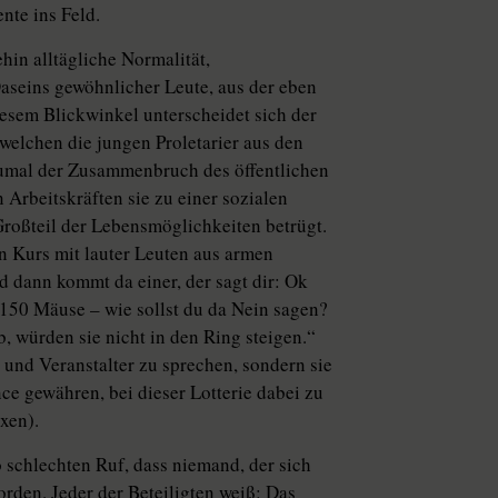
nte ins Feld.
hin alltägliche Normalität,
aseins gewöhnlicher Leute, aus der eben
iesem Blickwinkel unterscheidet sich der
 welchen die jungen Proletarier aus den
zumal der Zusammenbruch des öffentlichen
Arbeitskräften sie zu einer sozialen
Großteil der Lebensmöglichkeiten betrügt.
in Kurs mit lauter Leuten aus armen
d dann kommt da einer, der sagt dir: Ok
r 150 Mäuse – wie sollst du da Nein sagen?
 würden sie nicht in den Ring steigen.“
 und Veranstalter zu sprechen, sondern sie
ce gewähren, bei dieser Lotterie dabei zu
xen).
 schlechten Ruf, dass niemand, der sich
orden. Jeder der Beteiligten weiß: Das