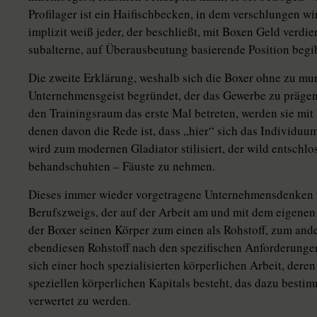
Profilager ist ein Haifischbecken, in dem verschlungen wir
implizit weiß jeder, der beschließt, mit Boxen Geld verdie
subalterne, auf Überausbeutung basierende Position begib
Die zweite Erklärung, weshalb sich die Boxer ohne zu murr
Unternehmensgeist begründet, der das Gewerbe zu prägen
den Trainingsraum das erste Mal betreten, werden sie mit
denen davon die Rede ist, dass „hier“ sich das Individuu
wird zum modernen Gladiator stilisiert, der wild entschlos
behandschuhten – Fäuste zu nehmen.
Dieses immer wieder vorgetragene Unternehmensdenken wu
Berufszweigs, der auf der Arbeit am und mit dem eigenen
der Boxer seinen Körper zum einen als Rohstoff, zum and
ebendiesen Rohstoff nach den spezifischen Anforderungen
sich einer hoch spezialisierten körperlichen Arbeit, der
speziellen körperlichen Kapitals besteht, das dazu besti
verwertet zu werden.