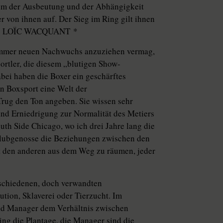
ium der Ausbeutung und der Abhängigkeit
 von ihnen auf. Der Sieg im Ring gilt ihnen
. Von LOÏC WACQUANT *
 immer neuen Nachwuchs anzuziehen vermag,
ortler, die diesem „blutigen Show-
bei haben die Boxer ein geschärftes
en Boxsport eine Welt der
rug den Ton angeben. Sie wissen sehr
nd Erniedrigung zur Normalität des Metiers
th Side Chicago, wo ich drei Jahre lang die
 Clubgenosse die Beziehungen zwischen den
ht den anderen aus dem Weg zu räumen, jeder
rschiedenen, doch verwandten
ution, Sklaverei oder Tierzucht. Im
und Manager dem Verhältnis zwischen
 Ring die Plantage, die Manager sind die