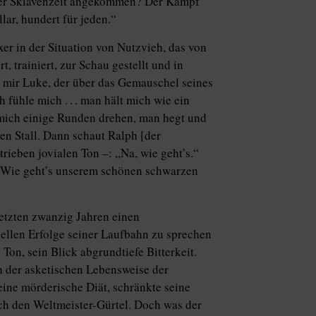
n der Sklavenzeit angekommen? Der Kampf
ar, hundert für jeden.“
er in der Situation von Nutzvieh, das von
 trainiert, zur Schau gestellt und in
 mir Luke, der über das Gemauschel seines
 fühle mich . . . man hält mich wie ein
 mich einige Runden drehen, man hegt und
en Stall. Dann schaut Ralph [der
trieben jovialen Ton –: „Na, wie geht’s.“
 „Wie geht’s unserem schönen schwarzen
letzten zwanzig Jahren einen
iellen Erfolge seiner Laufbahn zu sprechen
Ton, sein Blick abgrundtiefe Bitterkeit.
h der asketischen Lebensweise der
n eine mörderische Diät, schränkte seine
ich den Weltmeister-Gürtel. Doch was der