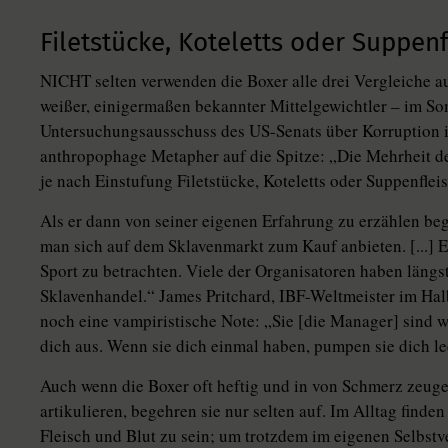
Filetstücke, Koteletts oder Suppenf
NICHT selten verwenden die Boxer alle drei Vergleiche a
weißer, einigermaßen bekannter Mittelgewichtler – im 
Untersuchungsausschuss des US-Senats über Korruption im
anthropophage Metapher auf die Spitze: „Die Mehrheit de
je nach Einstufung Filetstücke, Koteletts oder Suppenflei
Als er dann von seiner eigenen Erfahrung zu erzählen beg
man sich auf dem Sklavenmarkt zum Kauf anbieten. [...] E
Sport zu betrachten. Viele der Organisatoren haben längs
Sklavenhandel.“ James Pritchard, IBF-Weltmeister im Ha
noch eine vampiristische Note: „Sie [die Manager] sind 
dich aus. Wenn sie dich einmal haben, pumpen sie dich lee
Auch wenn die Boxer oft heftig und in von Schmerz zeug
artikulieren, begehren sie nur selten auf. Im Alltag finden
Fleisch und Blut zu sein; um trotzdem im eigenen Selbstv