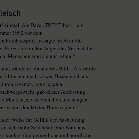
leisch
uf einmal. Als Dave „TNT“ Tiberi – ein
Sommer 1992 vor dem
 Profiboxsport aussagte, trieb er die
r Boxer sind in den Augen der Veranstalter
sch. Menschen sind sie nur selten.“
ann, wählte er ein anderes Bild: „Als würde
s fällt manchmal schwer, Boxen noch als
t ihren eigenen, ganz legalen
lbschwergewicht, gab dieser Auffassung
wie Mücken, sie stechen dich und saugen
1
r bis auf den letzten Blutstropfen.“
ender Weise ihr Gefühl der Ausbeutung
 sie sich in ihr Schicksal, eine Ware aus
erständnis ihre persönliche und berufliche