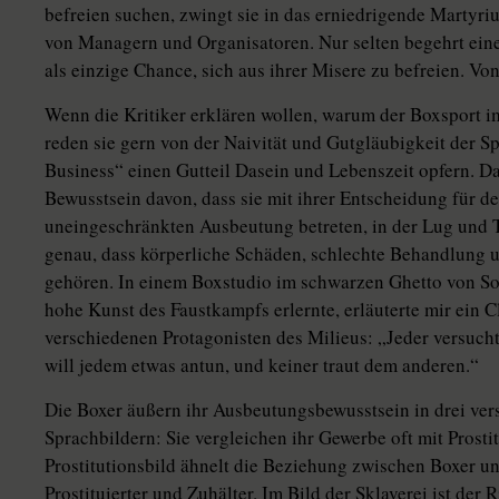
befreien suchen, zwingt sie in das erniedrigende Martyr
von Managern und Organisatoren. Nur selten begehrt einer
als einzige Chance, sich aus ihrer Misere zu befreien
Wenn die Kritiker erklären wollen, warum der Boxsport
reden sie gern von der Naivität und Gutgläubigkeit der Sp
Business“ einen Gutteil Dasein und Lebenszeit opfern. Da
Bewusstsein davon, dass sie mit ihrer Entscheidung für d
uneingeschränkten Ausbeutung betreten, in der Lug und T
genau, dass körperliche Schäden, schlechte Behandlung u
gehören. In einem Boxstudio im schwarzen Ghetto von Sou
hohe Kunst des Faustkampfs erlernte, erläuterte mir ein
verschiedenen Protagonisten des Milieus: „Jeder versuc
will jedem etwas antun, und keiner traut dem anderen.“
Die Boxer äußern ihr Ausbeutungsbewusstsein in drei ve
Sprachbildern: Sie vergleichen ihr Gewerbe oft mit Prostit
Prostitutionsbild ähnelt die Beziehung zwischen Boxer 
Prostituierter und Zuhälter. Im Bild der Sklaverei ist der