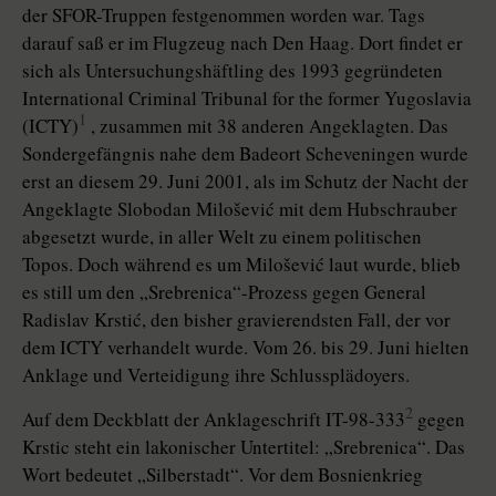
der SFOR-Truppen festgenommen worden war. Tags
darauf saß er im Flugzeug nach Den Haag. Dort findet er
sich als Untersuchungshäftling des 1993 gegründeten
International Criminal Tribunal for the former Yugoslavia
1
(ICTY)
, zusammen mit 38 anderen Angeklagten. Das
Sondergefängnis nahe dem Badeort Scheveningen wurde
erst an diesem 29. Juni 2001, als im Schutz der Nacht der
Angeklagte Slobodan Milošević mit dem Hubschrauber
abgesetzt wurde, in aller Welt zu einem politischen
Topos. Doch während es um Milošević laut wurde, blieb
es still um den „Srebrenica“-Prozess gegen General
Radislav Krstić, den bisher gravierendsten Fall, der vor
dem ICTY verhandelt wurde. Vom 26. bis 29. Juni hielten
Anklage und Verteidigung ihre Schlussplädoyers.
2
Auf dem Deckblatt der Anklageschrift IT-98-333
gegen
Krstic steht ein lakonischer Untertitel: „Srebrenica“. Das
Wort bedeutet „Silberstadt“. Vor dem Bosnienkrieg