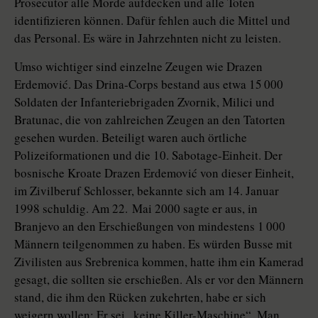
Prosecutor alle Morde aufdecken und alle Toten
identifizieren können. Dafür fehlen auch die Mittel und
das Personal. Es wäre in Jahrzehnten nicht zu leisten.
Umso wichtiger sind einzelne Zeugen wie Drazen
Erdemović. Das Drina-Corps bestand aus etwa 15 000
Soldaten der Infanteriebrigaden Zvornik, Milici und
Bratunac, die von zahlreichen Zeugen an den Tatorten
gesehen wurden. Beteiligt waren auch örtliche
Polizeiformationen und die 10. Sabotage-Einheit. Der
bosnische Kroate Drazen Erdemović von dieser Einheit,
im Zivilberuf Schlosser, bekannte sich am 14. Januar
1998 schuldig. Am 22. Mai 2000 sagte er aus, in
Branjevo an den Erschießungen von mindestens 1 000
Männern teilgenommen zu haben. Es würden Busse mit
Zivilisten aus Srebrenica kommen, hatte ihm ein Kamerad
gesagt, die sollten sie erschießen. Als er vor den Männern
stand, die ihm den Rücken zukehrten, habe er sich
weigern wollen: Er sei „keine Killer-Maschine“. Man