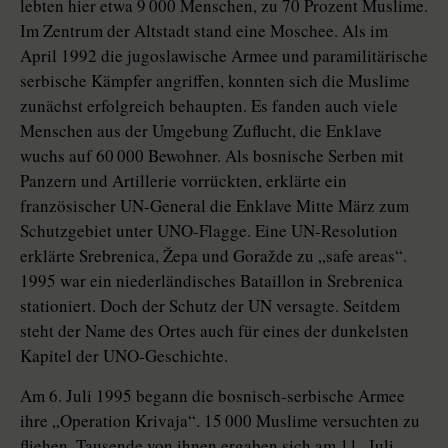
lebten hier etwa 9 000 Menschen, zu 70 Prozent Muslime.
Im Zentrum der Altstadt stand eine Moschee. Als im
April 1992 die jugoslawische Armee und paramilitärische
serbische Kämpfer angriffen, konnten sich die Muslime
zunächst erfolgreich behaupten. Es fanden auch viele
Menschen aus der Umgebung Zuflucht, die Enklave
wuchs auf 60 000 Bewohner. Als bosnische Serben mit
Panzern und Artillerie vorrückten, erklärte ein
französischer UN-General die Enklave Mitte März zum
Schutzgebiet unter UNO-Flagge. Eine UN-Resolution
erklärte Srebrenica, Žepa und Goražde zu „safe areas“.
1995 war ein niederländisches Bataillon in Srebrenica
stationiert. Doch der Schutz der UN versagte. Seitdem
steht der Name des Ortes auch für eines der dunkelsten
Kapitel der UNO-Geschichte.
Am 6. Juli 1995 begann die bosnisch-serbische Armee
ihre „Operation Krivaja“. 15 000 Muslime versuchten zu
fliehen. Tausende von ihnen ergaben sich am 11. Juli.