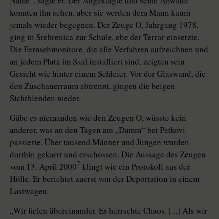
Name“, sagte er. Der Angeklagte und seine Anwälte
konnten ihn sehen, aber sie werden dem Mann kaum
jemals wieder begegnen. Der Zeuge O, Jahrgang 1978,
ging in Srebrenica zur Schule, ehe der Terror einsetzte.
Die Fernsehmonitore, die alle Verfahren aufzeichnen und
an jedem Platz im Saal installiert sind, zeigten sein
Gesicht wie hinter einem Schleier. Vor der Glaswand, die
den Zuschauerraum abtrennt, gingen die beigen
Sichtblenden nieder.
Gäbe es niemanden wie den Zeugen O, wüsste kein
anderer, was an den Tagen am „Damm“ bei Petkovi
passierte. Über tausend Männer und Jungen wurden
dorthin gekarrt und erschossen. Die Aussage des Zeugen
7
vom 13. April 2000
klingt wie ein Protokoll aus der
Hölle. Er berichtet zuerst von der Deportation in einem
Lastwagen.
„Wir fielen übereinander. Es herrschte Chaos. [...] Als wir