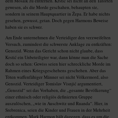
dem Mosaik zu entfernen. Krstić sei nicht an den Tatorten
gewesen, als die Morde geschahen, behaupten sie,
sondern in seinem Hauptquartier in Žepa. Er habe nichts
gesehen, gewusst, getan. Doch gegen Harmons Beweise
haben sie es schwer.
Am Ende unternehmen die Verteidiger den verzweifelten
Versuch, zumindest die schwerste Anklage zu entkräften:
Genozid. Wenn das Gericht schon nicht glaube, dass
Krstić ein Unbeteiligter war, dann könne man die Sache
doch so sehen: Gewiss seien hier schreckliche Morde im
Rahmen eines Kriegsgeschehens geschehen. Aber das
Töten waffenfähiger Männer sei nicht Völkermord, also
Genozid. Verteidiger Tomislav Visnjić argumentiert,
„Genozid“ sei das Vorhaben, die „gesamte Bevölkerung“
einer ethnisch oder religiös definierten Gruppe
auszulöschen, „wie in Auschwitz und Ruanda“. Hier, in
Srebrenica, seien die Kinder und Frauen in der Mehrheit
entkommen. Mark Harmon hält dagegen, dass es um die