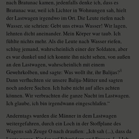
nach Bratunac kamen, jedenfalls denke ich, dass es
Bratunac war, weil ich Lichter in Wohnungen sah, hielt
der Lastwagen irgendwo im Ort. Die Leute riefen nach
Wasser, sie schrien: Gebt uns etwas Wasser! Wir lagen,
lehnten dicht aneinander. Mein Körper war taub. Ich
fühlte nichts mehr. Als die Leute nach Wasser riefen,
schlug jemand, wahrscheinlich einer der Soldaten, aber
es war dunkel und ich konnte ihn nicht sehen, von außen
an den Lastwagen, wahrscheinlich mit einem
8
Gewehrkolben, und sagte: Was wollt ihr, ihr Balijas?
Dann verfluchten sie unsere Balija-Mütter und sagten
noch andere Sachen. Ich habe nicht auf alles achten
können. Wir verbrachten die ganze Nacht im Lastwagen.
Ich glaube, ich bin irgendwann eingeschlafen.“
Anderntags wurden die Männer in dem Lastwagen
weitergefahren, durch ein Loch in der Stoffplane des
Wagens sah Zeuge O nach draußen: „Ich sah (...), dass da
Leute waren, Kinder auf Fahrrädern und Frauen. [...] Ich