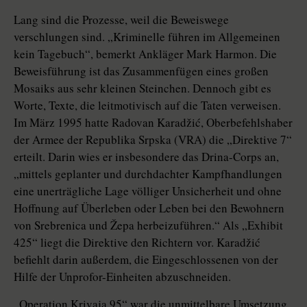
Lang sind die Prozesse, weil die Beweiswege
verschlungen sind. „Kriminelle führen im Allgemeinen
kein Tagebuch“, bemerkt Ankläger Mark Harmon. Die
Beweisführung ist das Zusammenfügen eines großen
Mosaiks aus sehr kleinen Steinchen. Dennoch gibt es
Worte, Texte, die leitmotivisch auf die Taten verweisen.
Im März 1995 hatte Radovan Karadžić, Oberbefehlshaber
der Armee der Republika Srpska (VRA) die „Direktive 7“
erteilt. Darin wies er insbesondere das Drina-Corps an,
„mittels geplanter und durchdachter Kampfhandlungen
eine unerträgliche Lage völliger Unsicherheit und ohne
Hoffnung auf Überleben oder Leben bei den Bewohnern
von Srebrenica und Žepa herbeizuführen.“ Als „Exhibit
425“ liegt die Direktive den Richtern vor. Karadžić
befiehlt darin außerdem, die Eingeschlossenen von der
Hilfe der Unprofor-Einheiten abzuschneiden.
„Operation Krivaja 95“ war die unmittelbare Umsetzung