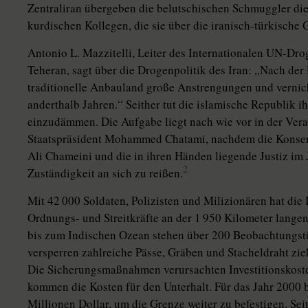
Zentraliran übergeben die belutschischen Schmuggler die
kurdischen Kollegen, die sie über die iranisch-türkische 
Antonio L. Mazzitelli, Leiter des Internationalen UN
Teheran, sagt über die Drogenpolitik des Iran: „Nach de
traditionelle Anbauland große Anstrengungen und vernic
anderthalb Jahren.“ Seither tut die islamische Republik 
einzudämmen. Die Aufgabe liegt nach wie vor in der Ver
Staatspräsident Mohammed Chatami, nachdem die Konserv
Ali Chameini und die in ihren Händen liegende Justiz im 
2
Zuständigkeit an sich zu reißen.
Mit 42 000 Soldaten, Polizisten und Milizionären hat die 
Ordnungs- und Streitkräfte an der 1 950 Kilometer lange
bis zum Indischen Ozean stehen über 200 Beobachtungs
versperren zahlreiche Pässe, Gräben und Stacheldraht zie
Die Sicherungsmaßnahmen verursachten Investitionskosten
kommen die Kosten für den Unterhalt. Für das Jahr 2000 b
Millionen Dollar, um die Grenze weiter zu befestigen. S