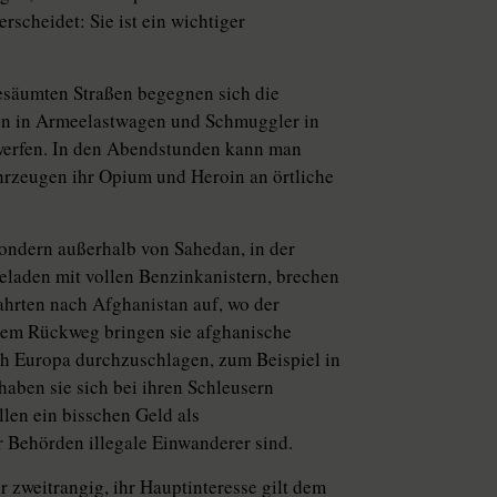
rscheidet: Sie ist ein wichtiger
esäumten Straßen begegnen sich die
ten in Armeelastwagen und Schmuggler in
zuwerfen. In den Abendstunden kann man
rzeugen ihr Opium und Heroin an örtliche
sondern außerhalb von Sahedan, in der
eladen mit vollen Benzinkanistern, brechen
ahrten nach Afghanistan auf, wo der
f dem Rückweg bringen sie afghanische
ach Europa durchzuschlagen, zum Beispiel in
haben sie sich bei ihren Schleusern
len ein bisschen Geld als
er Behörden illegale Einwanderer sind.
 zweitrangig, ihr Hauptinteresse gilt dem