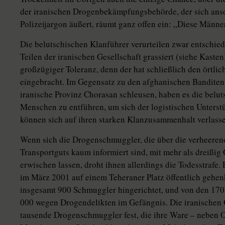
der iranischen Drogenbekämpfungsbehörde, der sich anso
Polizeijargon äußert, räumt ganz offen ein: „Diese Männe
Die belutschischen Klanführer verurteilen zwar entschi
Teilen der iranischen Gesellschaft grassiert (siehe Kaste
großzügiger Toleranz, denn der hat schließlich den örtl
eingebracht. Im Gegensatz zu den afghanischen Banditen,
iranische Provinz Chorasan schleusen, haben es die belut
Menschen zu entführen, um sich der logistischen Unterst
können sich auf ihren starken Klanzusammenhalt verlass
Wenn sich die Drogenschmuggler, die über die verheeren
Transportguts kaum informiert sind, mit mehr als dreiß
erwischen lassen, droht ihnen allerdings die Todesstrafe.
im März 2001 auf einem Teheraner Platz öffentlich gehe
insgesamt 900 Schmuggler hingerichtet, und von den 170 
000 wegen Drogendelikten im Gefängnis. Die iranischen
tausende Drogenschmuggler fest, die ihre Ware – neben