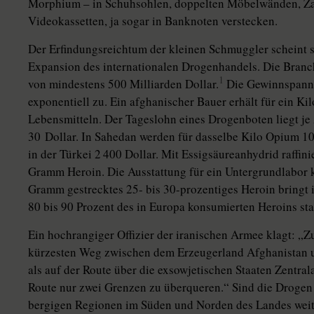
Morphium – in Schuhsohlen, doppelten Möbelwänden, Za
Videokassetten, ja sogar in Banknoten verstecken.
Der Erfindungsreichtum der kleinen Schmuggler scheint s
Expansion des internationalen Drogenhandels. Die Branch
1
von mindestens 500 Milliarden Dollar.
Die Gewinnspanne
exponentiell zu. Ein afghanischer Bauer erhält für ein 
Lebensmitteln. Der Tageslohn eines Drogenboten liegt j
30 Dollar. In Sahedan werden für dasselbe Kilo Opium 10
in der Türkei 2 400 Dollar. Mit Essigsäureanhydrid raffi
Gramm Heroin. Die Ausstattung für ein Untergrundlabor k
Gramm gestrecktes 25- bis 30-prozentiges Heroin bringt 
80 bis 90 Prozent des in Europa konsumierten Heroins s
Ein hochrangiger Offizier der iranischen Armee klagt: „Z
kürzesten Weg zwischen dem Erzeugerland Afghanistan 
als auf der Route über die exsowjetischen Staaten Zentra
Route nur zwei Grenzen zu überqueren.“ Sind die Drogen e
bergigen Regionen im Süden und Norden des Landes weite