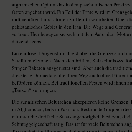
afghanischen Opium, das in den paschtunischen Provin
Osten angebaut wird. Ein Teil der Ernte wird im Grenzge
rudimentären Laboratorien zu Heroin verarbeitet. Über d
pakistanisches Gebiet in den Iran. Die Wege sind Genera
vertraut. Hier bewegen sie sich mit dem Auto, dem Motor
dutzend Jeeps.
Ein endloser Drogenstrom fließt über die Grenze zum Iran
Satellitentelefonen, Nachtsichtbrillen, Kalaschnikows, 
Stinger-Raketen ausgerüstet sind. Aber auch die tradition
dressierte Dromedare, die ihren Weg auch ohne Führer fi
befördern können. Bei traditionellen Festen wird ihnen 
„Tanzen“ zu bringen.
Die sunnitischen Belutschen akzeptieren keine Grenzen. Ihr
in Afghanistan, teils in Pakistan. Bestimmte Gruppen dies
mitunter die dreifache Staatsangehörigkeit besitzen, sind
Schmuggelgeschäft tätig. Das ist für viele Belutschen an
Trockenheit im Übrigen auch die einzige Chance, über 