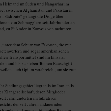
zen Helmand im Süden und Nangarhar im
biet zwischen Afghanistan und Pakistan in
ie „Südroute“ gelangt die Droge über
tionen von Schmugglern seit Jahrhunderten
rad, zu Fuß oder in Konvois von mehreren
, unter dem Schutz von Eskorten, die mit
Raketenwerfern und sogar amerikanischen
ellen Transportmittel sind im Einsatz:
nden und bis zu sieben Tonnen Rauschgift
zuweilen auch Opium verabreicht, um sie zum
 Siedlungsgebiet liegt teils im Iran, teils
er Klangesellschaft, deren Mitglieder
 seit Jahrhunderten im lukrativen
gesichts der seit Jahren andauernden
die Runden zu kommen. Ein hoher Beamter