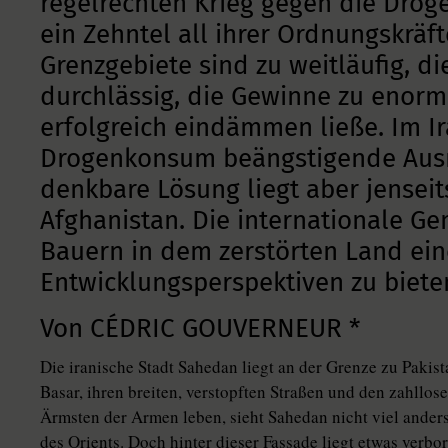
regelrechten Krieg gegen die Drog
ein Zehntel all ihrer Ordnungskräft
Grenzgebiete sind zu weitläufig, di
durchlässig, die Gewinne zu enorm,
erfolgreich eindämmen ließe. Im I
Drogenkonsum beängstigende Ausm
denkbare Lösung liegt aber jenseit
Afghanistan. Die internationale G
Bauern in dem zerstörten Land ei
Entwicklungsperspektiven zu biete
Von CÉDRIC GOUVERNEUR *
Die iranische Stadt Sahedan liegt an der Grenze zu Pakis
Basar, ihren breiten, verstopften Straßen und den zahllo
Ärmsten der Armen leben, sieht Sahedan nicht viel ander
des Orients. Doch hinter dieser Fassade liegt etwas verbo