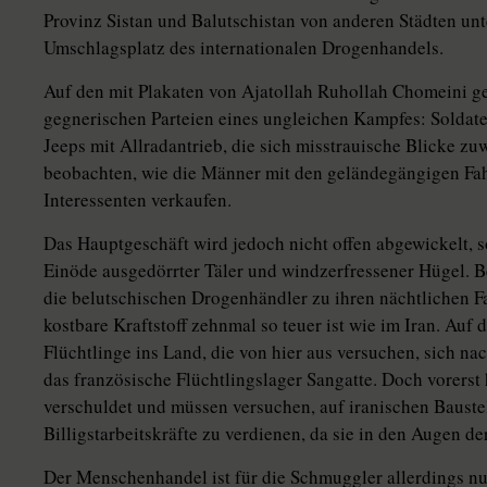
Provinz Sistan und Balutschistan von anderen Städten unte
Umschlagsplatz des internationalen Drogenhandels.
Auf den mit Plakaten von Ajatollah Ruhollah Chomeini g
gegnerischen Parteien eines ungleichen Kampfes: Solda
Jeeps mit Allradantrieb, die sich misstrauische Blicke 
beobachten, wie die Männer mit den geländegängigen Fah
Interessenten verkaufen.
Das Hauptgeschäft wird jedoch nicht offen abgewickelt, 
Einöde ausgedörrter Täler und windzerfressener Hügel. B
die belutschischen Drogenhändler zu ihren nächtlichen F
kostbare Kraftstoff zehnmal so teuer ist wie im Iran. Au
Flüchtlinge ins Land, die von hier aus versuchen, sich n
das französische Flüchtlingslager Sangatte. Doch vorerst 
verschuldet und müssen versuchen, auf iranischen Baustel
Billigstarbeitskräfte zu verdienen, da sie in den Augen d
Der Menschenhandel ist für die Schmuggler allerdings nur