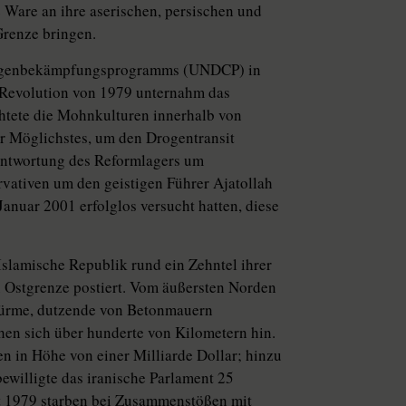
 Ware an ihre aserischen, persischen und
Grenze bringen.
-Drogenbekämpfungsprogramms (UNDCP) in
r Revolution von 1979 unternahm das
htete die Mohnkulturen innerhalb von
ihr Möglichstes, um den Drogentransit
antwortung des Reformlagers um
ativen um den geistigen Führer Ajatollah
Januar 2001 erfolglos versucht hatten, diese
Islamische Republik rund ein Zehntel ihrer
n Ostgrenze postiert. Vom äußersten Norden
türme, dutzende von Betonmauern
hen sich über hunderte von Kilometern hin.
 in Höhe von einer Milliarde Dollar; hinzu
ewilligte das iranische Parlament 25
eit 1979 starben bei Zusammenstößen mit