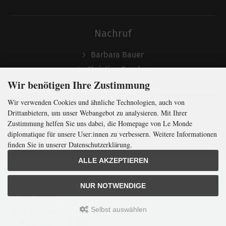
Nachruf
Barbara Bauer
Christian Semler
Wir benötigen Ihre Zustimmung
Wir verwenden Cookies und ähnliche Technologien, auch von
Folgen
Drittanbietern, um unser Webangebot zu analysieren. Mit Ihrer
Zustimmung helfen Sie uns dabei, die Homepage von Le Monde
diplomatique für unsere User:innen zu verbessern. Weitere Informationen
finden Sie in unserer Datenschutzerklärung.
Newsletter abonnieren
ALLE AKZEPTIEREN
In Kürze klug
mit der weltweit
größten
NUR NOTWENDIGE
Monatszeitung
für
internationale
Politik
Selbst auswählen
Jetzt das Digi-Abo testen:
LMd © 2026 | Template © 2009-2026 by
mod
ified eCommerce Shopsoftware
4,50 Euro für 3 Monate
mod
ified eCommerce Shopsoftware © 2009-2026