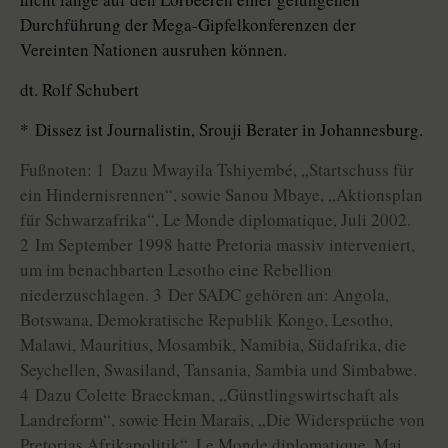
Durchführung der Mega-Gipfelkonferenzen der
Vereinten Nationen ausruhen können.
dt. Rolf Schubert
* Dissez ist Journalistin, Srouji Berater in Johannesburg.
Fußnoten: 1 Dazu Mwayila Tshiyembé, „Startschuss für
ein Hindernisrennen“, sowie Sanou Mbaye, „Aktionsplan
für Schwarzafrika“, Le Monde diplomatique, Juli 2002.
2 Im September 1998 hatte Pretoria massiv interveniert,
um im benachbarten Lesotho eine Rebellion
niederzuschlagen. 3 Der SADC gehören an: Angola,
Botswana, Demokratische Republik Kongo, Lesotho,
Malawi, Mauritius, Mosambik, Namibia, Südafrika, die
Seychellen, Swasiland, Tansania, Sambia und Simbabwe.
4 Dazu Colette Braeckman, „Günstlingswirtschaft als
Landreform“, sowie Hein Marais, „Die Widersprüche von
Pretorias Afrikapolitik“, Le Monde diplomatique, Mai