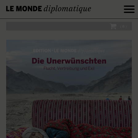
(
0
)