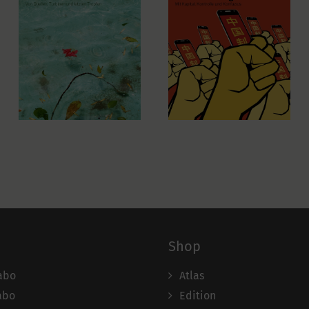
Shop
abo
Atlas
abo
Edition