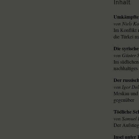
Inhalt
Umkämpfte
Niels Ka
Im Konflikt 
die Türkei m
Die syrisch
Günter S
Im südlichen
nachhaltiges
Der russisc
Igor De
Moskau und 
gegenüber
Tödliche S
Samuel 
Der Aufstieg
Insel unter 