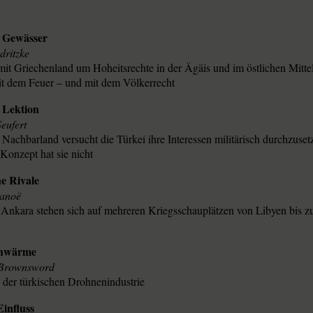
 Gewässer
dritzke
mit Griechenland um Hoheitsrechte in der Ägäis und im östlichen Mittel
it dem Feuer – und mit dem Völkerrecht
e Lektion
eufert
 Nachbarland versucht die Türkei ihre Interessen militärisch durchzuset
 Konzept hat sie nicht
he Rivale
lanoë
Ankara stehen sich auf mehreren Kriegsschauplätzen von Libyen bis 
chwärme
Brownsword
 der türkischen Drohnenindustrie
Einfluss