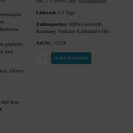
inkl. 7 % MwSt. zzgl.
Versandkosten
Lieferzeit:
3-5 Tage
plomatique
om
Zahlungsarten:
SEPA-Lastschrift,
heiterten
Rechnung, Vorkasse (Lieferland ≠ DE)
Art.Nr.:
12728
as geplante
ır und
in den Warenkorb
üven, Günter
und dem
t
.