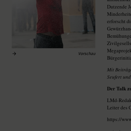
Dutzende J
Minderheit
erforscht d
Gewürzhand
Bemühungen
Zivilgesell
Megaprojekt
Vorschau
Bürgerinit
Mit Beiträg
Seufert und
Der Talk z
LMd-Redakt
Leiter des
https://w