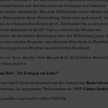
ournalistinnen und Autoren sitzen im Gefängnis und ethnische
en werden unterdrückt. Das neue Editionsheft von
Le Monde di
ie Hintergründe dieser Entwicklung, blickt aber auch zurück: v
el des Osmanischen Reichs im 16. Jahrhundert bis zu den gesc
 um Aufnahme in die EU. Und es entdeckt die Nischen der
schaft: mit fesselnden Reportagen über den Widerstand gegen d
 eines zweiten Bosporus, eine Streetart-Künstlerin in Diyarbak
iativen gegen den Bergbau im anatolischen Hochland.
en von Yavuz Baydar, Onur Burçak Belli, Ali Çelikkan, Banu G
 vielen anderen.
um Heft: "Ist Erdogan am Ende?"
Banu Güven
eur Jakob Farah im Gespräch mit der Journalistin
Günter Seufer
 Centrums für angewandte Türkeistudien der SWP
ww.youtube.com/watch?v=jMyxYA9r38k