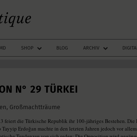
LMD
SHOP
BLOG
ARCHIV
DIGIT
ION N° 29 TÜRKEI
len, Großmachtträume
3 feiert die Türkische Republik ihr 100-jähriges Bestehen. Die
 Tayyip Erdoğan machte in den letzten Jahren jedoch vor allem
tische Tendenzen von sich reden: Die Opposition wird gegänge