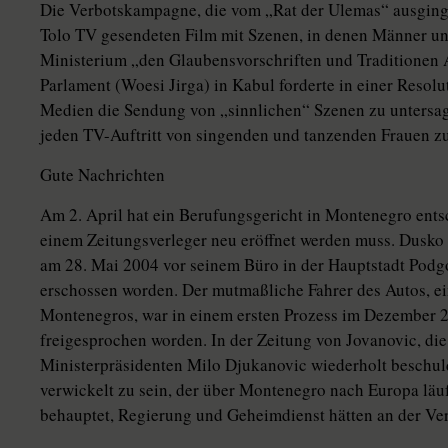
Die Verbotskampagne, die vom „Rat der Ulemas“ ausging, 
Tolo TV gesendeten Film mit Szenen, in denen Männer un
Ministerium „den Glaubensvorschriften und Traditionen 
Parlament (Woesi Jirga) in Kabul forderte in einer Resol
Medien die Sendung von „sinnlichen“ Szenen zu untersag
jeden TV-Auftritt von singenden und tanzenden Frauen zu 
Gute Nachrichten
Am 2. April hat ein Berufungsgericht in Montenegro ent
einem Zeitungsverleger neu eröffnet werden muss. Dusko 
am 28. Mai 2004 vor seinem Büro in der Hauptstadt Podg
erschossen worden. Der mutmaßliche Fahrer des Autos, ei
Montenegros, war in einem ersten Prozess im Dezember
freigesprochen worden. In der Zeitung von Jovanovic, die
Ministerpräsidenten Milo Djukanovic wiederholt beschul
verwickelt zu sein, der über Montenegro nach Europa läuft
behauptet, Regierung und Geheimdienst hätten an der Ver