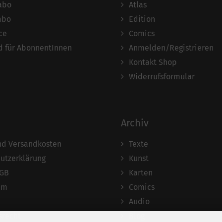
abo
Atlas
abo
Edition
ce
Comics
 für AbonnentInnen
Anmelden/Registrieren
Kontakt Shop
Widerrufsformular
Archiv
und Versandkosten
Texte
utzerklärung
Kunst
AGB
Karten
um
Comics
Audio
srecht
Blog