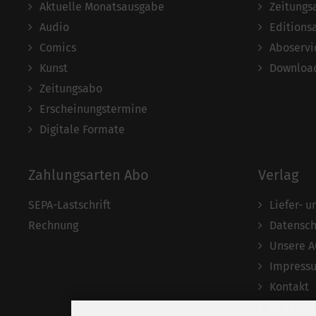
Aktuelle Monatsausgabe
Zeitungs
Audio
Editions
Comics
Aboservi
Kunst
Download
Zeitungsabo
Erscheinungstermine
Digitale Formate
Zahlungsarten Abo
Verlag
SEPA-Lastschrift
Liefer- 
Rechnung
Datensch
Unsere 
Impress
Kontakt
Widerruf