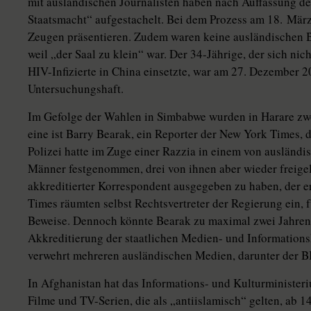
mit ausländischen Journalisten haben nach Auffassung de
Staatsmacht“ aufgestachelt. Bei dem Prozess am 18. März
Zeugen präsentieren. Zudem waren keine ausländischen B
weil „der Saal zu klein“ war. Der 34-Jährige, der sich ni
HIV-Infizierte in China einsetzte, war am 27. Dezember 2
Untersuchungshaft.
Im Gefolge der Wahlen in Simbabwe wurden in Harare zwei
eine ist Barry Bearak, ein Reporter der New York Times, d
Polizei hatte im Zuge einer Razzia in einem von ausländi
Männer festgenommen, drei von ihnen aber wieder freigela
akkreditierter Korrespondent ausgegeben zu haben, der e
Times räumten selbst Rechtsvertreter der Regierung ein,
Beweise. Dennoch könnte Bearak zu maximal zwei Jahren G
Akkreditierung der staatlichen Medien- und Information
verwehrt mehreren ausländischen Medien, darunter der B
In Afghanistan hat das Informations- und Kulturminister
Filme und TV-Serien, die als „antiislamisch“ gelten, ab 1