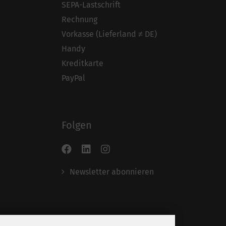
SEPA-Lastschrift
Rechnung
Vorkasse (Lieferland ≠ DE)
Handy
Kreditkarte
PayPal
Folgen
Newsletter abonnieren