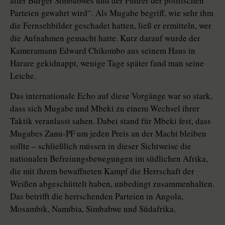
aller Bürger Simbabwes und der Führer der politischen
Parteien gewahrt wird“. Als Mugabe begriff, wie sehr ihm
die Fernsehbilder geschadet hatten, ließ er ermitteln, wer
die Aufnahmen gemacht hatte. Kurz darauf wurde der
Kameramann Edward Chikombo aus seinem Haus in
Harare gekidnappt, wenige Tage später fand man seine
Leiche.
Das internationale Echo auf diese Vorgänge war so stark,
dass sich Mugabe und Mbeki zu einem Wechsel ihrer
Taktik veranlasst sahen. Dabei stand für Mbeki fest, dass
Mugabes Zanu-PF um jeden Preis an der Macht bleiben
sollte – schließlich müssen in dieser Sichtweise die
nationalen Befreiungsbewegungen im südlichen Afrika,
die mit ihrem bewaffneten Kampf die Herrschaft der
Weißen abgeschüttelt haben, unbedingt zusammenhalten.
Das betrifft die herrschenden Parteien in Angola,
Mosambik, Namibia, Simbabwe und Südafrika.