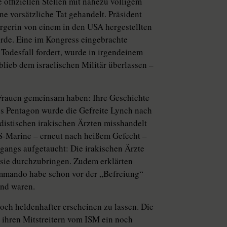
 offiziellen Stellen mit nahezu völligem
e vorsätzliche Tat gehandelt. Präsident
ürgerin von einem in den USA hergestellten
rde. Eine im Kongress eingebrachte
Todesfall fordert, wurde in irgendeinem
blieb dem israelischen Militär überlassen –
 Frauen gemeinsam haben: Ihre Geschichte
es Pentagon wurde die Gefreite Lynch nach
istischen irakischen Ärzten misshandelt
-Marine – erneut nach heißem Gefecht –
rgangs aufgetaucht: Die irakischen Ärzte
 sie durchzubringen. Zudem erklärten
mmando habe schon vor der „Befreiung“
end waren.
och heldenhafter erscheinen zu lassen. Die
 ihren Mitstreitern vom ISM ein noch