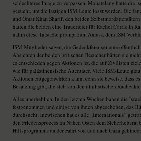
schlechteres Image zu verpassen. Monatelang hatte die i
gesucht, um die lästigen ISM-Leute loszuwerden. Die fan
und Omar Khan Sharif, den beiden Selbstmordattentätern a
hatten die beiden eine Trauerfeier für Rachel Corrie in Ra
nahm diese Tatsache prompt zum Anlass, dem ISM Verbi
ISM-Mitglieder sagen, die Gedenkfeier sei eine öffentlic
Absichten der beiden britischen Besucher hätten sie nich
es entschieden gegen Aktionen ist, die auf Zivilisten ziel
wie für palästinensische Attentäter. Viele ISM-Leute glau
Aktionen entgegenwirken kann, denn sie beweise, dass e
Besatzung gibt, die sich von den nihilistischen Racheakt
Alles unerheblich. In den letzten Wochen haben die Israe
festgenommen und einige von ihnen abgeschoben, das Bü
durchsucht. Inzwischen hat es alle „Internationals“ getr
den Friedensprozess im Nahen Osten dem Sicherheitsrat b
Hilfsprogramms an der Fahrt von und nach Gaza gehinder