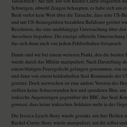
Tatsächlich? Auf den Tod von Rachel Carrie reagierten die
Schweigen, obwohl Zeugen behaupten, es habe sich um ein
Bush verlor kein Wort über die Tatsache, dass eine US-B
und mit US-Steuergeldern bezahlten Bulldozer getötet wu
Resolution, die eine unabhängige Untersuchung über den 
Ausschuss begraben. Die einzige offizielle Untersuchung 
das sich denn auch von jedem Fehlverhalten freisprach.
Damit sind wir bei einem weiteren Punkt, den die beiden
wurde durch das Militär manipuliert. Nach Darstellung d
einem blutigen Feuergefecht gefangen genommen, von sad
und dann von einem heldenhaften Seal-Kommando der US
gerettet. Doch inzwischen ist eine andere Version des He
stellten keine Schusswunden fest und spendeten Blut, um
irakische Augenzeugen gegenüber der BBC, das Seal-Ko
gewusst, dass keine irakischen Soldaten mehr in der Geg
Die Jessica-Lynch-Story wurde gezinkt, um ihre Helden n
Rachel-Corrie-Story wurde manipuliert, um ihr selbst und