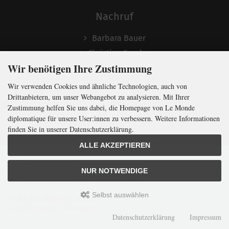
Nachruf
Barbara Bauer
Christian Semler
Wir benötigen Ihre Zustimmung
Wir verwenden Cookies und ähnliche Technologien, auch von
Folgen
Drittanbietern, um unser Webangebot zu analysieren. Mit Ihrer
Zustimmung helfen Sie uns dabei, die Homepage von Le Monde
diplomatique für unsere User:innen zu verbessern. Weitere Informationen
finden Sie in unserer Datenschutzerklärung.
Newsletter abonnieren
ALLE AKZEPTIEREN
In Kürze klug
mit der weltweit
größten
NUR NOTWENDIGE
Monatszeitung
für
internationale
Politik
Selbst auswählen
Jetzt das Digi-Abo testen:
LMd © 2026 | Template © 2009-2026 by
mod
ified eCommerce Shopsoftware
4,50 Euro für 3 Monate
mod
ified eCommerce Shopsoftware © 2009-2026
Datenschutzerklärung
Impressum