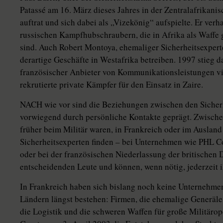
Patassé am 16. März dieses Jahres in der Zentralafrikani
auftrat und sich dabei als „Vizekönig“ aufspielte. Er ver
russischen Kampfhubschraubern, die in Afrika als Waffe
sind. Auch Robert Montoya, ehemaliger Sicherheitsexperte
derartige Geschäfte in Westafrika betreiben. 1997 stieg 
französischer Anbieter von Kommunikationsleistungen via 
rekrutierte private Kämpfer für den Einsatz in Zaire.
NACH wie vor sind die Beziehungen zwischen den Sicher
vorwiegend durch persönliche Kontakte geprägt. Zwischen
früher beim Militär waren, in Frankreich oder im Ausland 
Sicherheitsexperten finden – bei Unternehmen wie PHL Con
oder bei der französischen Niederlassung der britischen 
entscheidenden Leute und können, wenn nötig, jederzeit i
In Frankreich haben sich bislang noch keine Unternehmen 
Ländern längst bestehen: Firmen, die ehemalige Generäle 
die Logistik und die schweren Waffen für große Militäro