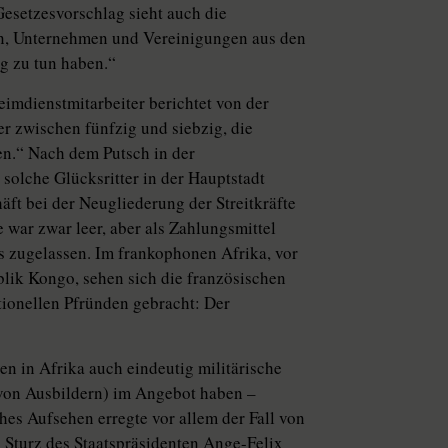
esetzesvorschlag sieht auch die
en, Unternehmen und Vereinigungen aus den
ig zu tun haben.“
eimdienstmitarbeiter berichtet von der
r zwischen fünfzig und siebzig, die
en.“ Nach dem Putsch in der
solche Glücksritter in der Hauptstadt
häft bei der Neugliederung der Streitkräfte
 war zwar leer, aber als Zahlungsmittel
s zugelassen. Im frankophonen Afrika, vor
lik Kongo, sehen sich die französischen
tionellen Pfründen gebracht: Der
n in Afrika auch eindeutig militärische
von Ausbildern) im Angebot haben –
ches Aufsehen erregte vor allem der Fall von
um Sturz des Staatspräsidenten Ange-Felix