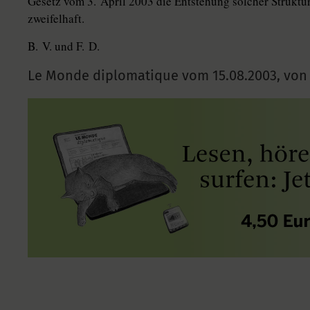
Gesetz vom 3. April 2003 die Entstehung solcher Struktur
zweifelhaft.
B. V. und F. D.
Le Monde diplomatique vom
15.08.2003
,
von 