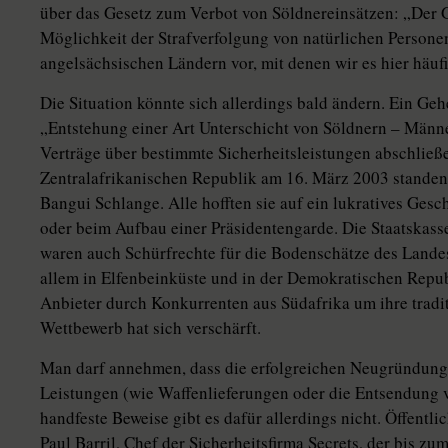
über das Gesetz zum Verbot von Söldnereinsätzen: „Der G
Möglichkeit der Strafverfolgung von natürlichen Person
angelsächsischen Ländern vor, mit denen wir es hier häuf
Die Situation könnte sich allerdings bald ändern. Ein Geh
„Entstehung einer Art Unterschicht von Söldnern – Männe
Verträge über bestimmte Sicherheitsleistungen abschließ
Zentralafrikanischen Republik am 16. März 2003 standen 
Bangui Schlange. Alle hofften sie auf ein lukratives Gesc
oder beim Aufbau einer Präsidentengarde. Die Staatskasse
waren auch Schürfrechte für die Bodenschätze des Lande
allem in Elfenbeinküste und in der Demokratischen Repub
Anbieter durch Konkurrenten aus Südafrika um ihre tradi
Wettbewerb hat sich verschärft.
Man darf annehmen, dass die erfolgreichen Neugründunge
Leistungen (wie Waffenlieferungen oder die Entsendung 
handfeste Beweise gibt es dafür allerdings nicht. Öffentli
Paul Barril, Chef der Sicherheitsfirma Secrets, der bis z