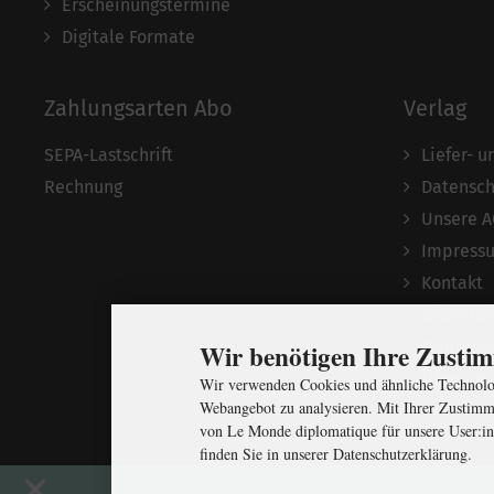
Erscheinungstermine
Digitale Formate
Zahlungsarten Abo
Verlag
SEPA-Lastschrift
Liefer- 
Rechnung
Datensch
Unsere 
Impress
Kontakt
Widerruf
Mediada
Wir benötigen Ihre Zust
Über uns
Wir verwenden Cookies und ähnliche Technolog
Webangebot zu analysieren. Mit Ihrer Zustimm
von Le Monde diplomatique für unsere User:in
finden Sie in unserer Datenschutzerklärung.