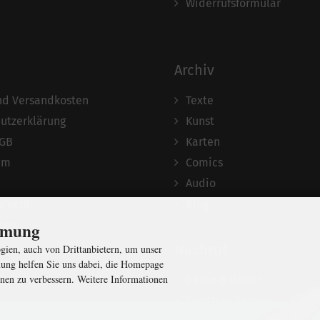
Widerrufsformular
Archiv
und Versandkosten
Texte
utzerklärung
Kunst
AGB
Karten
um
Comics
Audio
srecht
Blog
ten
immung
Nachruf
ien, auch von Drittanbietern, um unser
ung helfen Sie uns dabei, die Homepage
nen zu verbessern. Weitere Informationen
Barbara Bauer
Christian Semler