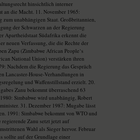
altungsrecht hinsichtlich interner
t an die Macht. 11. November 1965:
ig zum unabhängigen Staat. Großbritannien,
ligung der Schwarzen an der Regierung
der Apartheidstaat Südafrika erkennt die
ner neuen Verfassung, die die Rechte der
pen Zapu (Zimbabwe African People‘s
ican National Union) verstärken ihren
979: Nachdem die Regierung das Gespräch
den Lancaster-House-Verhandlungen in
regelung und Waffenstillstand erzielt. 20.
Mugabes Zanu bekommt überraschend 63
l 1980: Simbabwe wird unabhängig, Robert
inister. 31. Dezember 1987: Mugabe lässt
ählen. 1991: Simbabwe bekommt von WTO und
regierende Zanu setzt jetzt auf
strittenen Wahl als Sieger hervor. Februar
 sollte auf der Grundlage einer