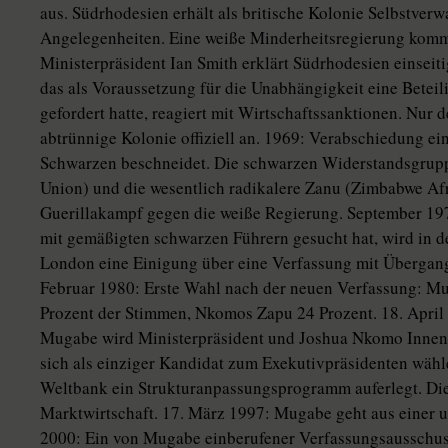
aus. Südrhodesien erhält als britische Kolonie Selbstverw
Angelegenheiten. Eine weiße Minderheitsregierung komm
Ministerpräsident Ian Smith erklärt Südrhodesien einseit
das als Voraussetzung für die Unabhängigkeit eine Betei
gefordert hatte, reagiert mit Wirtschaftssanktionen. Nur 
abtrünnige Kolonie offiziell an. 1969: Verabschiedung ei
Schwarzen beschneidet. Die schwarzen Widerstandsgrup
Union) und die wesentlich radikalere Zanu (Zimbabwe Afr
Guerillakampf gegen die weiße Regierung. September 1
mit gemäßigten schwarzen Führern gesucht hat, wird in 
London eine Einigung über eine Verfassung mit Übergangs
Februar 1980: Erste Wahl nach der neuen Verfassung: 
Prozent der Stimmen, Nkomos Zapu 24 Prozent. 18. Apri
Mugabe wird Ministerpräsident und Joshua Nkomo Innenm
sich als einziger Kandidat zum Exekutivpräsidenten w
Weltbank ein Strukturanpassungsprogramm auferlegt. Die 
Marktwirtschaft. 17. März 1997: Mugabe geht aus einer um
2000: Ein von Mugabe einberufener Verfassungsausschuss