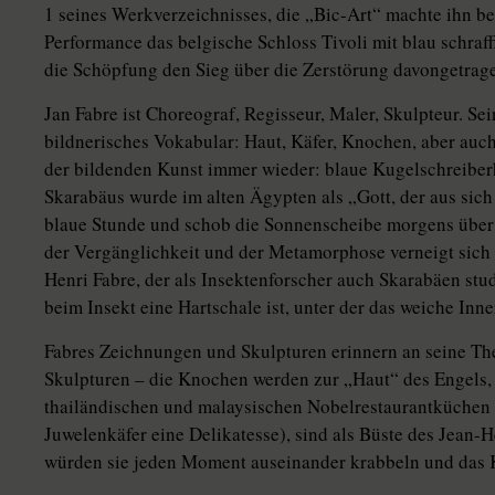
1 seines Werkverzeichnisses, die „Bic-Art“ machte ihn be
Performance das belgische Schloss Tivoli mit blau schraff
die Schöpfung den Sieg über die Zerstörung davongetrag
Jan Fabre ist Choreograf, Regisseur, Maler, Skulpteur. Se
bildnerisches Vokabular: Haut, Käfer, Knochen, aber auc
der bildenden Kunst immer wieder: blaue Kugelschreiber
Skarabäus wurde im alten Ägypten als „Gott, der aus sich s
blaue Stunde und schob die Sonnenscheibe morgens über
der Vergänglichkeit und der Metamorphose verneigt sich 
Henri Fabre, der als Insektenforscher auch Skarabäen stud
beim Insekt eine Hartschale ist, unter der das weiche Inner
Fabres Zeichnungen und Skulpturen erinnern an seine The
Skulpturen – die Knochen werden zur „Haut“ des Engels, 
thailändischen und malaysischen Nobelrestaurantküchen s
Juwelenkäfer eine Delikatesse), sind als Büste des Jean-He
würden sie jeden Moment auseinander krabbeln und das 