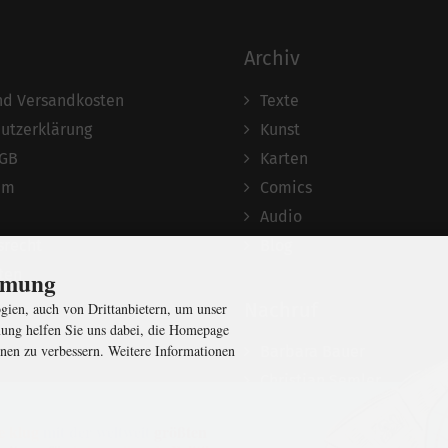
Archiv
und Versandkosten
Texte
utzerklärung
Kunst
AGB
Karten
um
Comics
Audio
srecht
Blog
ten
immung
Nachruf
ien, auch von Drittanbietern, um unser
ung helfen Sie uns dabei, die Homepage
nen zu verbessern. Weitere Informationen
Barbara Bauer
Christian Semler
e klug
mit der weltweit
größten