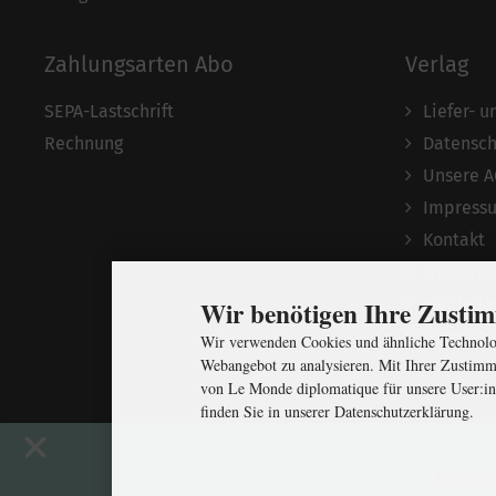
Zahlungsarten Abo
Verlag
SEPA-Lastschrift
Liefer- 
Rechnung
Datensch
Unsere 
Impress
Kontakt
Widerruf
Mediada
Wir benötigen Ihre Zust
Über uns
Wir verwenden Cookies und ähnliche Technolog
Webangebot zu analysieren. Mit Ihrer Zustimm
von Le Monde diplomatique für unsere User:in
finden Sie in unserer Datenschutzerklärung.
In Kürz