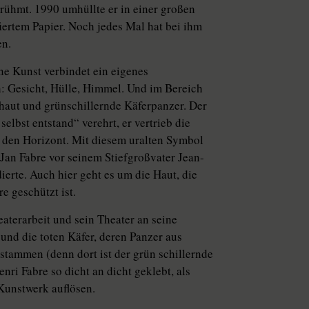
rühmt. 1990 umhüllte er in einer großen
iertem Papier. Noch jedes Mal hat bei ihm
en.
ine Kunst verbindet ein eigenes
h: Gesicht, Hülle, Himmel. Und im Bereich
haut und grünschillernde Käferpanzer. Der
elbst entstand“ verehrt, er vertrieb die
 den Horizont. Mit diesem uralten Symbol
Jan Fabre vor seinem Stiefgroßvater Jean-
ierte. Auch hier geht es um die Haut, die
e geschützt ist.
aterarbeit und sein Theater an seine
und die toten Käfer, deren Panzer aus
tammen (denn dort ist der grün schillernde
nri Fabre so dicht an dicht geklebt, als
Kunstwerk auflösen.