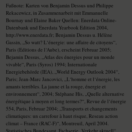
Fußnote: Karten von Benjamin Dessus und Philippe
Rekacewicz, in Zusammenarbeit mit Emmanuelle
Bournay und Elaine Baker Quellen: Enerdata Online-
Datenbank und Enerdata Yearbook Edition 2004,
http://www.enerdata.fr; Benjamin Dessus u. Hélène
Gassin, „So watt? L‘énergie: une affaire de citoyens“,
Paris (Editions de l‘Aube), erscheint Februar 2005;
Bejamin Dessus, „Atlas des énergies pour un monde
vivable“, Paris (Syros) 1994; Internationale
Energiebehörde (IEA), „World Energy Outlook 2004“,
Paris; Jean-Marc Jancovici, „L‘homme et l‘énergie, les
amants terribles. La jaune et la rouge, énergie et
environnement“, 2004; Stéphane His, „Quelle alternative
énergétique à moyen et long termes?“, Revue de l‘énergie
554, Paris, Februar 2004; „Transports et changements
climatiques: un carrefour à haut risque, Reseau action
climat – France (RAC-F)“, Montreuil, April 2004.
Statistisches Bundesamt, Fachserie „Verkehr aktuell“,