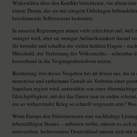
Widerwillen über den Konflikt berichteten, vor allem ein
einem Thema, das sie mit einigem Unbehagen behandelten
beschämende Selbstzensur bedeutete.
In unseren Regierungen atmen viele erleichtert auf, weil
weniger wird, aber sie weniger Aufmerksamkeit darauf ve
für beendet und schaffen die vielen heiklen Fragen – nac
Mitschuld, der Verletzung des Völkerrechts – scheinbar d
kurzerhand in die Vergangenheitsform setzen.
Bestürzung löst dieses Vorgehen bei all denen aus, die i
monströse und enthemmte Gewalt als Vorbotin einer geset
Impulsen regiert wird, unterstützt von einer übermächti
Gleichgültigkeit, mit der das Ganze nun zu enden scheint
ein so verheerender Krieg so schnell vergessen sein? Was 
Wenn Europa den Palästinensern eine nachhaltige Lösung
lebensfähigen Staates – anbieten wollte, müsste es sich 
unterziehen. Insbesondere Deutschland müsste sich mit s