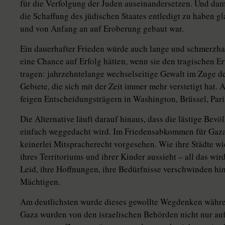
für die Verfolgung der Juden auseinandersetzen. Und dami
die Schaffung des jüdischen Staates entledigt zu haben gla
und von Anfang an auf Eroberung gebaut war.
Ein dauerhafter Frieden würde auch lange und schmerzha
eine Chance auf Erfolg hätten, wenn sie den tragischen 
tragen: jahrzehntelange wechselseitige Gewalt im Zuge de
Gebiete, die sich mit der Zeit immer mehr verstetigt hat. 
feigen Entscheidungsträgern in Washington, Brüssel, Pari
Die Alternative läuft darauf hinaus, dass die lästige Bev
einfach weggedacht wird. Im Friedensabkommen für Gaza
keinerlei Mitspracherecht vorgesehen. Wie ihre Städte w
ihres Territoriums und ihrer Kinder aussieht – all das wird
Leid, ihre Hoffnungen, ihre Bedürfnisse verschwinden hin
Mächtigen.
Am deutlichsten wurde dieses gewollte Wegdenken währe
Gaza wurden von den israelischen Behörden nicht nur aufg