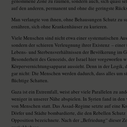
genommene Zone zu räumen, sondern auch, sich quasi sel
auf den anderen, permanent und ohne die geringste Rücks
Man verlangte von ihnen, ohne Behausungen Schutz zu su
ernähren, sich ohne Krankenhäuser zu kurieren.
Viele Menschen sind nicht etwa einer systematischen Aus
sondern der schieren Verleugnung ihrer Existenz – einer 
Lebens- und Sterbensverhältnissen der Bevölkerung im Gaza
Besonderheit des Genozids, der ­Israel hier vorgeworfen w
Körpervernichtungsapparat aussieht. Denn in der Logik, d
gar nicht: Die Menschen werden dadurch, dass alles um si
flüchtige Schatten.
Gaza ist ein Extremfall, weist aber viele Parallelen zu a
weniger in unserer Nähe abspielen. In Syrien fand in den
von Menschen statt. Das Assad-Regime setzte auf eine Ko
Dörfer und Städte bombardierte, die den Rebellen Schutz b
Opposition bezeichnete. Nach der „Befriedung“ dieser Z