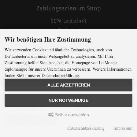
Zahlungsarten im Shop
SEPA-Lastschrift
Rechnung
Wir benötigen Ihre Zustimmung
Vorkasse (Lieferland ≠ DE)
Handy
Wir verwenden Cookies und ähnliche Technologien, auch von
Drittanbietern, um unser Webangebot zu analysieren. Mit Ihrer
Kreditkarte
Zustimmung helfen Sie uns dabei, die Homepage von Le Monde
PayPal
diplomatique für unsere User:innen zu verbessern. Weitere Informationen
finden Sie in unserer Datenschutzerklärung.
ALLE AKZEPTIEREN
Zahlungsarten Abo
In Kürze klug
mit der weltweit
größten
NUR NOTWENDIGE
SEPA-Lastschrift
Monatszeitung
für
internationale
Politik
Rechnung
Selbst auswählen
Jetzt das Digi-Abo testen:
4,50 Euro für 3 Monate
Datenschutzerklärung
Impressum
Verlag