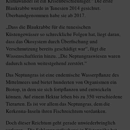
Klimawandel ist ein Krisenbeschleuniger.“ Die erste
Blaukrabbe wurde in Tunesien 2014 gesichtet.
Überhandgenommen habe sie ab 2017.
„Dass die Blaukrabbe für die tunesischen
Küstengewässer so schreckliche Folgen hat, liegt daran,
dass das Ökosystem durch Überfischung und
Verschmutzung bereits geschädigt war“, fügt die
Wissenschaftlerin hinzu. „Die Nep­tun­graswiesen waren
dadurch schon weitestgehend zerstört.“
Das Neptungras ist eine endemische Wasserpflanze des
Mittelmeers und bietet hunderten von Organismen ein
Biotop, in dem sie sich fortpflanzen und entwickeln
können. Auf einem Hektar leben bis zu 350 verschiedene
Tierarten. Es ist vor allem das Neptungras, dem die
Kerkenna-Inseln ihren Fischreichtum verdanken.
Doch dieser Reichtum geht gerade unwiederbringlich
verloren. „Die Schleppnetzfischerei in Küstennähe hat