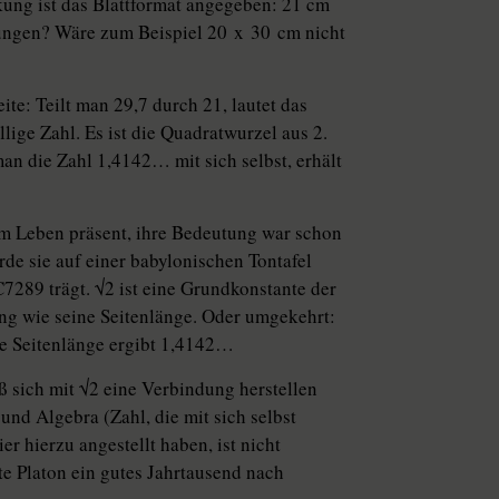
ung ist das Blattformat angegeben: 21 cm
ungen? Wäre zum Beispiel 20 x 30 cm nicht
te: Teilt man 29,7 durch 21, lautet das
lige Zahl. Es ist die Quadratwurzel aus 2.
man die Zahl 1,4142… mit sich selbst, erhält
rem Leben präsent, ihre Bedeutung war schon
rde sie auf einer babylonischen Tontafel
7289 trägt. √2 ist eine Grundkonstante der
ang wie seine Seitenlänge. Oder umgekehrt:
ie Seitenlänge ergibt 1,4142…
eß sich mit √2 eine Verbindung herstellen
und Algebra (Zahl, die mit sich selbst
r hierzu angestellt haben, ist nicht
te Platon ein gutes Jahrtausend nach