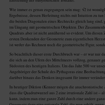
Entstehung der babylonischen Tontafel.
Wie immer es genau zugegangen sein mag: √2 ist womögl
Ergebnisse, dessen Herleitung nichts mit Intuition zu tun 
die beiden Diagonalen eines Rechtecks gleich lang sind
im Umgang mit geometrischen Objekten. Der Zusammenha
Quadrats aber ist nicht annähernd so evident. Um diesen
ersten Denkenden der Geometrie zum eigentlichen Herzs
ist weder das Rechnen noch die geo­me­tri­sche Figur, so
So beachtlich dieser erste Durchbruch war – er war nur da
die sich an den Ufern des Mittelmeers vollzog, genauer g
Südosten des heutigen Ita­liens. Um das Jahr 500 vor uns
Angehöriger der Schule des Pythagoras eine Beobachtun
darüber hinaus das Denken insgesamt für immer verändern
In heutiger Diktion (Kenner mögen die anachronistische 
dass die Quadratwurzel aus 2 eine irrationale Zahl ist – a
kann, indem man eine ganze Zahl durch eine andere ganze 
Gegensatz dazu eine rationale Zahl, die man erhält, wenn