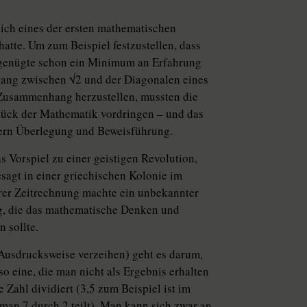
ich eines der ersten mathematischen
hatte. Um zum Beispiel festzustellen, dass
, genügte schon ein Minimum an Erfahrung
ng zwischen √2 und der Diagonalen eines
 Zusammenhang herzustellen, mussten die
tück der Mathematik vordringen – und das
ndern Überlegung und Beweisführung.
s Vorspiel zu einer geistigen Revolution,
esagt in einer griechischen Kolonie im
erer Zeitrechnung machte ein unbekannter
g, die das mathematische Denken und
 sollte.
Ausdrucksweise verzeihen) geht es darum,
lso eine, die man nicht als Ergebnis erhalten
Zahl dividiert (3,5 zum Beispiel ist im
 man 7 durch 2 teilt). Man kann sich zwar an