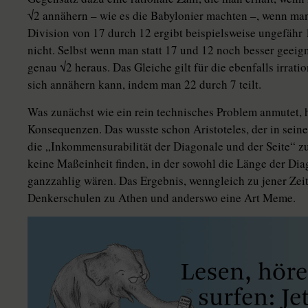
√2 annähern – wie es die Babylonier machten –, wenn man
Division von 17 durch 12 ergibt beispielsweise ungefäh
nicht. Selbst wenn man statt 17 und 12 noch besser geeig
genau √2 heraus. Das Gleiche gilt für die ebenfalls irra­t
sich annähern kann, indem man 22 durch 7 teilt.
Was zunächst wie ein rein technisches Problem anmutet, 
Konsequenzen. Das wusste schon Aristoteles, der in seine
die „Inkommensurabilität der Diagonale und der Seite“ z
keine Maßeinheit finden, in der sowohl die Länge der Dia
ganzzahlig wären. Das Ergebnis, wenngleich zu jener Zeit
Denkerschulen zu Athen und anderswo eine Art Meme.