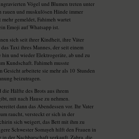
ingravierten Vögel und Blumen treten unter
ch rauen und muskulösen Hände immer
ht mehr gemeldet, Fahimeh wartet
ein Emoji auf Whatsapp ist.
n sich seit ihrer Kindheit, ihre Väter
das Taxi ihres Mannes, der seit einem
se hin und wieder Elektrogeräte, ab und zu
aum Kundschaft. Fahimeh musste
 Gesicht arbeitete sie mehr als 10 Stunden
hnung beizutragen.
 die Hälfte des Brots aus ihrem
gibt, mit nach Hause zu nehmen.
reitet dann das Abendessen vor. Ihr Vater
m raucht, versteckt er sich in der
hirin sich weigert, das Bett mit ihm zu
üngere Schwester Somayeh hilft den Frauen in
in der Nachbarschaft verkauft. Zahra, die