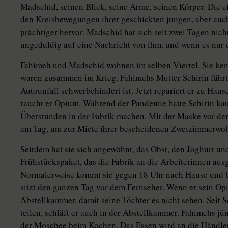
Madschid, seinen Blick, seine Arme, seinen Körper. Die e
den Kreisbewegungen ihrer geschickten jungen, aber au
prächtiger hervor. Madschid hat sich seit zwei Tagen nic
ungeduldig auf eine Nachricht von ihm, und wenn es nur 
Fahimeh und Madschid wohnen im selben Viertel. Sie kenne
waren zusammen im Krieg. Fahimehs Mutter Schirin fährt 
Autounfall schwerbehindert ist. Jetzt repariert er zu Hau
raucht er Opium. Während der Pandemie hatte Schirin k
Überstunden in der Fabrik machen. Mit der Maske vor dem
am Tag, um zur Miete ihrer bescheidenen Zweizimmerwo
Seitdem hat sie sich angewöhnt, das Obst, den Joghurt und
Frühstückspaket, das die Fabrik an die Arbeiterinnen aus
Normalerweise kommt sie gegen 18 Uhr nach Hause und be
sitzt den ganzen Tag vor dem Fernseher. Wenn er sein Opiu
Abstellkammer, damit seine Töchter es nicht sehen. Seit Sc
teilen, schläft er auch in der Abstellkammer. Fahimehs j
der Moschee beim Kochen. Das Essen wird an die Händler 