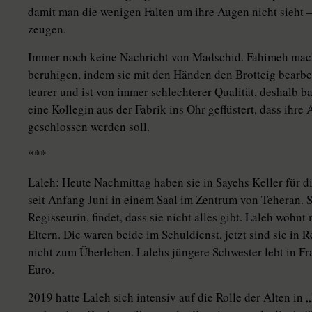
damit man die wenigen Falten um ihre Augen nicht sieht 
zeugen.
Immer noch keine Nachricht von Madschid. Fahimeh macht
beruhigen, indem sie mit den Händen den Brotteig bearbei
teurer und ist von immer schlechterer Qualität, deshalb bac
eine Kollegin aus der Fabrik ins Ohr geflüstert, dass ihr
geschlossen werden soll.
***
Laleh: Heute Nachmittag haben sie in Sayehs Keller für d
seit Anfang Juni in einem Saal im Zentrum von Teheran. Sie
Regisseurin, findet, dass sie nicht alles gibt. Laleh wohn
Eltern. Die waren beide im Schuldienst, jetzt sind sie in 
nicht zum Überleben. Lalehs jüngere Schwester lebt in Fr
Euro.
2019 hatte Laleh sich intensiv auf die Rolle der Alten in