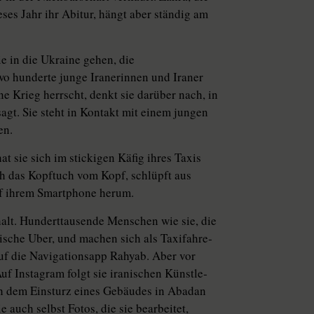
ses Jahr ihr Abitur, hängt aber ständig am
e in die Ukraine gehen, die
 hunderte junge Ira­ne­rin­nen und Iraner
ne Krieg herrscht, denkt sie darüber nach, in
sagt. Sie steht in Kontakt mit einem jungen
en.
t sie sich im stickigen Käfig ihres Taxis
ch das Kopftuch vom Kopf, schlüpft aus
auf ihrem Smartphone herum.
halt. Hunderttausende Menschen wie sie, die
sche Uber, und machen sich als Ta­xi­fah­re­
h auf die Navigationsapp Rahyab. Aber vor
uf Instagram folgt sie iranischen Künst­le­
ach dem Einsturz eines Gebäudes in Abadan
auch selbst Fotos, die sie bearbeitet,