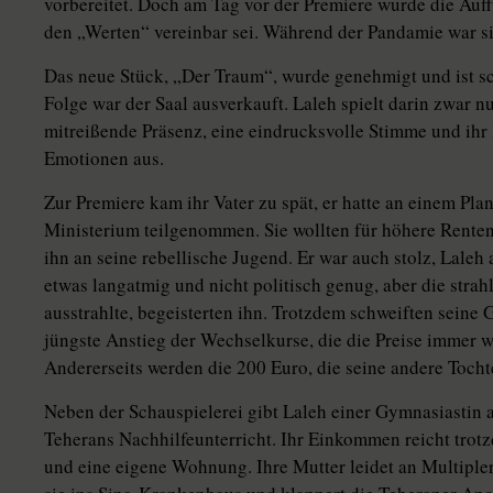
vorbereitet. Doch am Tag vor der Premiere wurde die Auffü
den „Werten“ vereinbar sei. Während der Pandamie war s
Das neue Stück, „Der Traum“, wurde genehmigt und ist sch
Folge war der Saal ausverkauft. Laleh spielt darin zwar nu
mitreißende Präsenz, eine eindrucksvolle Stimme und ihr K
Emotionen aus.
Zur Premiere kam ihr Vater zu spät, er hatte an einem Pl
Ministerium teilgenommen. Sie wollten für höhere Renten 
ihn an seine rebellische Jugend. Er war auch stolz, Laleh
etwas langatmig und nicht politisch genug, aber die stra
ausstrahlte, begeisterten ihn. Trotzdem schweiften seine
jüngste Anstieg der Wechselkurse, die die Preise immer we
Andererseits werden die 200 Euro, die seine andere Tocht
Neben der Schauspielerei gibt Laleh einer Gymnasiastin 
Teherans Nachhilfeunterricht. Ihr Einkommen reicht trot
und eine eigene Wohnung. Ihre Mutter leidet an Multiple