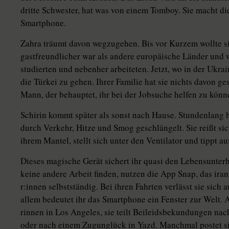
dritte Schwester, hat was von einem Tomboy. Sie macht die
Smartphone.
Zahra träumt davon wegzugehen. Bis vor Kurzem wollte si
gastfreundlicher war als andere europäische Länder und wo
studierten und nebenher arbeiteten. Jetzt, wo in der Ukrai
die Türkei zu gehen. Ihrer Familie hat sie nichts davon ge
Mann, der behauptet, ihr bei der Jobsuche helfen zu könn
Schirin kommt später als sonst nach Hause. Stundenlang ha
durch Verkehr, Hitze und Smog geschlängelt. Sie reißt si
ihrem Mantel, stellt sich unter den Ventilator und tippt 
Dieses magische Gerät sichert ihr quasi den Lebensunter
keine andere Arbeit finden, nutzen die App Snap, das irani
r:in­nen selbstständig. Bei ihren Fahrten verlässt sie sic
allem bedeutet ihr das Smartphone ein Fenster zur Welt. A
rin­nen in Los Angeles, sie teilt Beileidsbekundungen n
oder nach einem Zugunglück in Yazd. Manchmal postet sie 